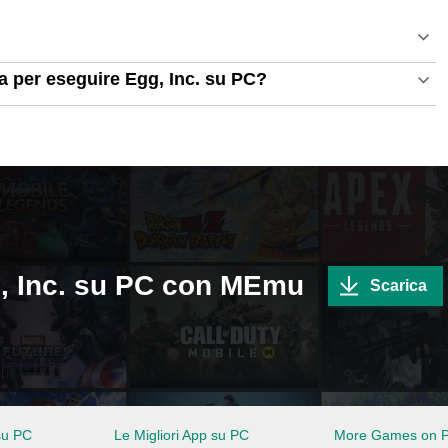
ma per eseguire Egg, Inc. su PC?
g, Inc. su PC con MEmu
Scarica
su PC
Le Migliori App su PC
More Games on 