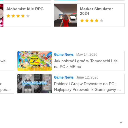
Alchemist Idle RPG
Market Simulator
2024
Game News
May 14, 2026
owe
Jak pobrać i grać w Tomodachi Life
na PC z MEmu
Game News
June 12, 2026
k:
Pobierz i Graj w Devastate na PC:
Sposób
Najlepszy Przewodnik Gamingowy z
ON na
MEmu Play