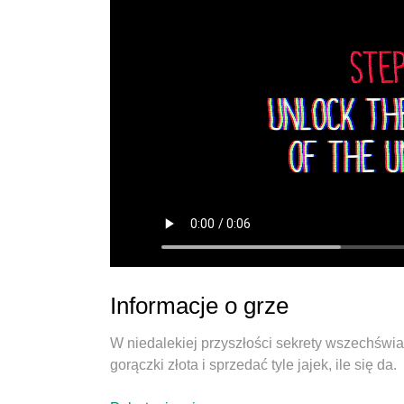
Informacje o grze
W niedalekiej przyszłości sekrety wszechświa
gorączki złota i sprzedać tyle jajek, ile się da.