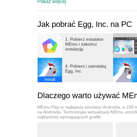
Wylęgaj kurczaki, buduj kurniki, zatrudniaj k
Pokaż więcej
aby zbudować najnowocześniejszą fermę jaj n
Jak pobrać Egg, Inc. na PC
Egg, Inc. to gra przyrostowa (klikaczowa) w s
symulacyjnych, które nadają jej niepowtarzaln
kolorową grafikę 3D oraz zachwycającą symul
1. Pobierz instalator
MEmu i zakończ
musisz również zrównoważyć swoje zasoby, ab
instalację
Każdy znajdzie tu coś dla siebie:
4. Pobierz i zainstaluj
Gracze okazjonalni uwielbiają swobodną atmo
Egg, Inc.
zbudowanie wspaniałej fermy jaj i poznaj cał
Install
Bardziej doświadczeni gracze przyrostowi (kl
Dlaczego warto używać MEmu
zapewnianą przez różne style gry wymagane w
ogromnej fermy jaj o astronomicznej wartości
MEmu Play to najlepszy emulator Androida, a 100 mi
aby jak najlepiej wykorzystać swój czas.
na Androida. Technologia wirtualizacji MEmu umożli
najbardziej wymagających grafiki.
Funkcje
- Prosta, swobodna rozgrywka z możliwością