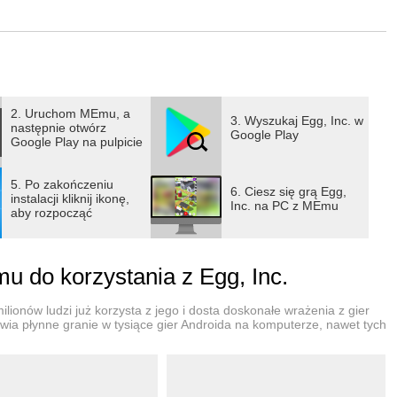
ierowców, zlecaj badania, wyruszaj na wyprawy kosmiczne (!),
a świecie.
wojej istocie, wykorzystująca wiele elementów gier
y charakter i styl gry. Zamiast menu otrzymujesz wyraźną i
ację roju kurczaków. Oprócz mądrego wyboru inwestycji
2. Uruchom MEmu, a
3. Wyszukaj Egg, Inc. w
następnie otwórz
y zapewnić płynne działanie i wydajność fermy jaj.
Google Play
Google Play na pulpicie
5. Po zakończeniu
6. Ciesz się grą Egg,
sferę i piękny wygląd Egg Inc. Poświęć trochę czasu na
instalacji kliknij ikonę,
Inc. na PC z MEmu
aby rozpocząć
ą zawartość.
ikaczowi) pokochają wyłaniającą się rozgrywkę i głębię
 do korzystania z Egg, Inc.
 całej grze. Aby osiągnąć ostateczny cel posiadania
, będziesz musiał zrównoważyć strategie w wielu prestiżach,
lionów ludzi już korzysta z jego i dosta doskonałe wrażenia z gier
wia płynne granie w tysiące gier Androida na komputerze, nawet tych
 wyzwania siebie