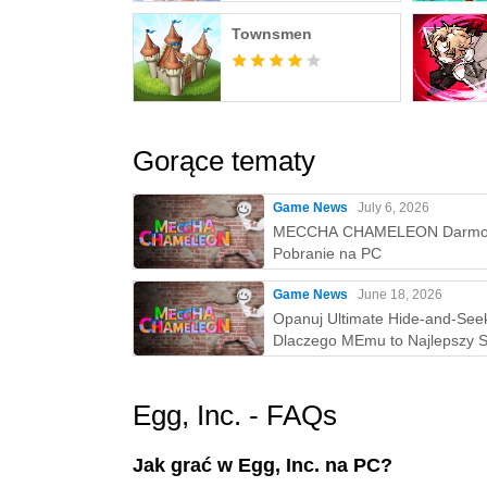
Townsmen
Gorące tematy
Game News
July 6, 2026
MECCHA CHAMELEON Darm
Pobranie na PC
Game News
June 18, 2026
Opanuj Ultimate Hide-and-See
Dlaczego MEmu to Najlepszy 
na Grę w MECCHA CHAMELE
PC!
Egg, Inc. - FAQs
Jak grać w Egg, Inc. na PC?