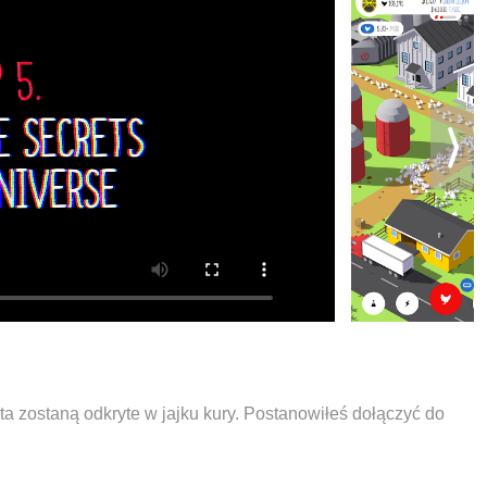
ta zostaną odkryte w jajku kury. Postanowiłeś dołączyć do