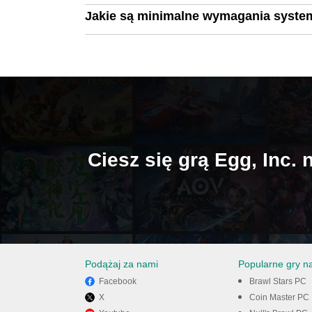
Jakie są minimalne wymagania syste
Ciesz się grą Egg, Inc.
Podążaj za nami
Popularne gry n
Facebook
Brawl Stars PC
X
Coin Master PC