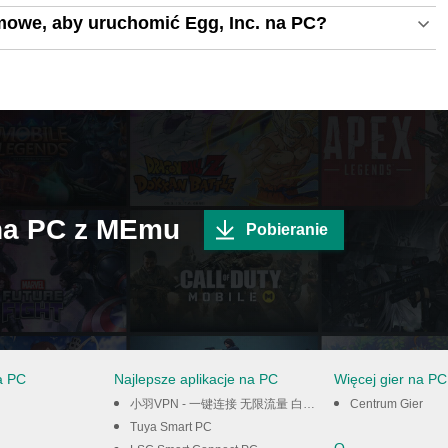
mowe, aby uruchomić Egg, Inc. na PC?
 na PC z MEmu
Pobieranie
a PC
Najlepsze aplikacje na PC
Więcej gier na PC
小羽VPN - 一键连接 无限流量 白嫖VPN PC
Centrum Gier
Tuya Smart PC