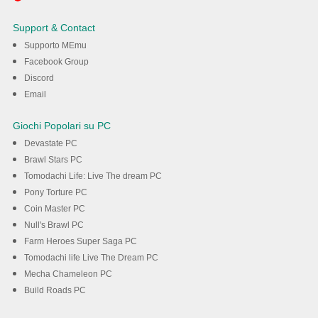
GO su PC con MEmu
Support & Contact
Supporto MEmu
Scarica
Facebook Group
Discord
Email
Giochi Popolari su PC
Devastate PC
Brawl Stars PC
Tomodachi Life: Live The dream PC
Pony Torture PC
Coin Master PC
Null's Brawl PC
Farm Heroes Super Saga PC
Tomodachi life Live The Dream PC
Mecha Chameleon PC
Build Roads PC