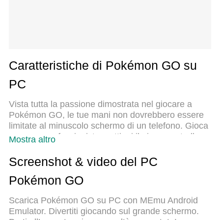
Caratteristiche di Pokémon GO su
PC
Vista tutta la passione dimostrata nel giocare a
Pokémon GO, le tue mani non dovrebbero essere
limitate al minuscolo schermo di un telefono. Gioca
come un professionista e ottieni il pieno controllo
Mostra altro
del gioco con tastiera e mouse. MEmu ti offre tutto
ciò che ti aspetti. Scarica e gioca a Pokémon GO
Screenshot & video del PC
su PC. Gioca quanto vuoi, niente più limitazioni di
Pokémon GO
batteria, dati mobili e chiamate inquietanti. Il
nuovissimo MEmu 9 è la scelta migliore per giocare
Scarica Pokémon GO su PC con MEmu Android
a Pokémon GO su PC. Realizzato sulla base della
Emulator. Divertiti giocando sul grande schermo.
nostra esperienza, lo squisito sistema di mappatura