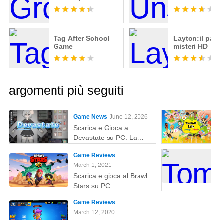
Tag After School
Layton:il pae
Game
misteri HD
argomenti più seguiti
Game News
June 12, 2026
Scarica e Gioca a
Devastate su PC: La
Guida Definitiva al
Game Reviews
Gaming con MEmu Play
March 1, 2021
Scarica e gioca al Brawl
Stars su PC
Game Reviews
March 12, 2020