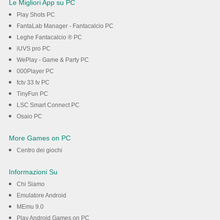
Le Migliori App su PC
Play Shots PC
FantaLab Manager - Fantacalcio PC
Leghe Fantacalcio ® PC
iUVS pro PC
WePlay - Game & Party PC
000Player PC
fctv 33 tv PC
TinyFun PC
LSC Smart Connect PC
Osaio PC
More Games on PC
Centro dei giochi
Informazioni Su
Chi Siamo
Emulatore Android
MEmu 9.0
Play Android Games on PC