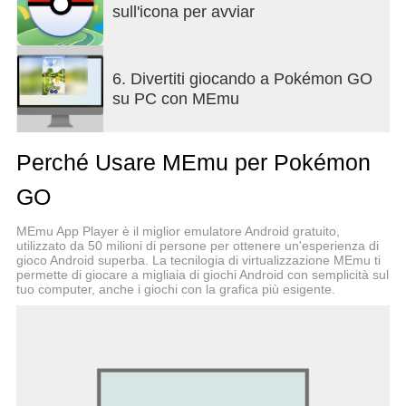
VIVI L’AVVENTURA AR DEL COMBATTIMENTO
sull'icona per avviar
MULTIGIOCATORE E PvP!
Sfida altri Allenatori in PvP in un'epica battaglia in
Palestra o nella Lega Lotte GO. Puoi anche
6. Divertiti giocando a Pokémon GO
affrontare un altro giocatore in PvP per vincere
su PC con MEmu
ricompense o fare squadra con altri Allenatori per
catturare Pokémon dopo aver vinto una battaglia
raid. Colleziona tutto ciò di cui hai bisogno per
Perché Usare MEmu per Pokémon
l’avventura Pokémon GO: Poké Ball, oggetti
Evoluzione e altri Pokémon!
GO
CREA LA TUA STRATEGIA IN QUESTA
MEmu App Player è il miglior emulatore Android gratuito,
AVVENTURA AR!
utilizzato da 50 milioni di persone per ottenere un'esperienza di
Unisciti a una squadra e personalizza il tuo avatar.
gioco Android superba. La tecnilogia di virtualizzazione MEmu ti
permette di giocare a migliaia di giochi Android con semplicità sul
Stabilisci una strategia e scegli i Pokémon dal tuo
tuo computer, anche i giochi con la grafica più esigente.
Pokédex per questa avventura multiplayer in PvP.
Esplora luoghi reali in realtà aumentata e scopri i
Pokémon intorno a te. Con la modalità AR+, i
Pokémon appaiono proprio davanti a te: catturali
con la tua PokéBall e aggiungili al tuo Pokédex.