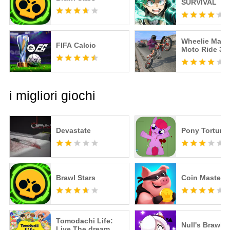
SURVIVAL
Wheelie Maste
FIFA Calcio
Moto Ride 3D
i migliori giochi
Devastate
Pony Torture
Brawl Stars
Coin Master
Tomodachi Life:
Null's Brawl
Live The dream