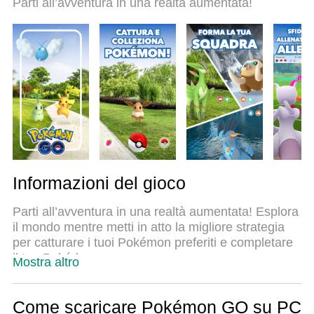
Parti all’avventura in una realtà aumentata!
dei tasti preimpostati rende Pokémon GO un vero e
proprio gioco per PC. MEmu è un gestore multi-
instanza che permette di giocare con 2 o più
account sullo stesso dispositivo. E la cosa più
importante, il nostro esclusivo motore di
emulazione può liberare tutto il potenziale del tuo
PC, rendendo tutto fluido.
Informazioni del gioco
Parti all’avventura in una realtà aumentata! Esplora
il mondo mentre metti in atto la migliore strategia
per catturare i tuoi Pokémon preferiti e completare
il tuo Pokédex.
Mostra altro
Pokémon GO è il gioco di avventura e strategia che
ti permette di sfidare i tuoi amici in combattimenti
Come scaricare Pokémon GO su PC