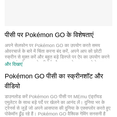
पीसी पर Pokémon GO के विशेषताएं
अपने सेलफोन पर Pokémon GO का उपयोग करते समय
ओवरचार्ज के बारे में चिंता करना बंद करें, अपने आप को छोटी
स्क्रीन से मुक्त करें और बहुत बड़े डिस्प्ले पर ऐप का उपयोग करने
का आनंद लें। अब से, कीबोर्ड और माउस के साथ अपने ऐप का
और दिखाएं
पूर्ण-स्क्रीन अनुभव प्राप्त करें। एमईएमयू आपको उन सभी
आश्चर्यजनक सुविधाओं की पेशकश करता है जिनकी आपको उम्मीद
Pokémon GO पीसी का स्क्रीनशॉट और
थी: त्वरित इंस्टॉल और आसान सेटअप, सहज नियंत्रण, बैटरी की
वीडियो
कोई सीमा नहीं, मोबाइल डेटा और परेशान कॉल। आपके कंप्यूटर पर
Pokémon GO का उपयोग करने का सबसे अच्छा विकल्प नया
डाउनलोड करें Pokémon GO पीसी पर MEmu एंड्रॉयड
MEmu 9 है। हमारे अवशोषण के साथ कोडित, बहु-उदाहरण
एमुलेटर के साथ बड़े पर्दे पर खेलने का आनंद लें। दुनिया भर के
प्रबंधक एक ही समय में 2 या अधिक खाते खोलना संभव बनाता है।
ट्रेनर्स से जुड़ें जो अपने आसपास की दुनिया के एक्सप्लोर करते हुए
और सबसे महत्वपूर्ण, हमारा अनन्य उत्सर्जन इंजन आपके पीसी की
पोकेमॉन ढूँढ रहे हैं। Pokémon GO वैश्विक गेमिंग सनसनी है
पूरी क्षमता को जारी कर सकता है, सब कुछ सुचारू और सुखद बना