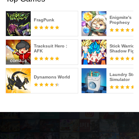
Enigmite's
FragPunk
Prophecy
Tracksuit Hero :
Stick Warriors
AFK
Shadow Fight
Laundry Stor
Dynamons World
Simulator