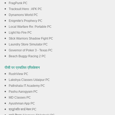
FragPunk PC
Tracksuit Hero : AFK PC
Dynamons World PC
Enigmite's Prophecy PC
Local Warfare Re: Portable PC
Light No Fire PC
Stick Warriors Shadow Fight PC
Laundry Store Simulator PC
Governor of Poker 3 - Texas PC
Beach Buggy Racing 2 PC
पीसी पर प्रचलित एप्लिकेशन
RushView PC
Lakshya Classes Udaipur PC
Pathshala IT Academy PC
Pashu Aarogyam PC
MD Classes PC
Ayushman App PC
श्रद्धांजलि कार्ड मेकर PC