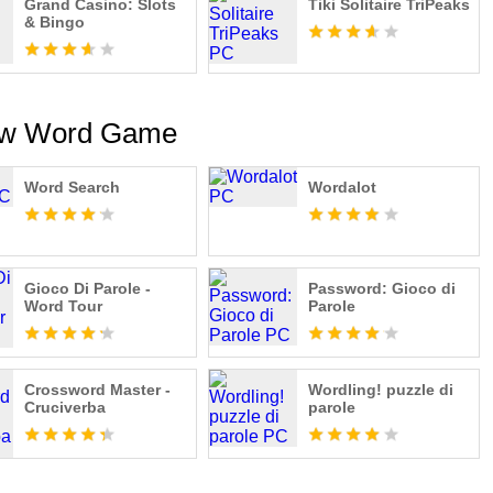
Grand Casino: Slots
Tiki Solitaire TriPeaks
& Bingo
New Word Game
Word Search
Wordalot
Scrabble GO https://www.facebook.com/ScrabbleGO/
Gioco Di Parole -
Password: Gioco di
accordo con i termini della licenza di accordo.
Word Tour
Parole
Crossword Master -
Wordling! puzzle di
Cruciverba
parole