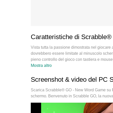
Caratteristiche di Scrabb
Vista tutta la passione dimostrata nel gioca
dovrebbero essere limitate al minuscolo scherm
pieno controllo del gioco con tastiera e mouse. 
Scrabble® GO - New Word Game su PC. Gioca qua
Mostra altro
chiamate inquietanti. Il nuovissimo MEmu 9 è
Game su PC. Realizzato sulla base della nostr
Screenshot & video del PC
preimpostati rende Scrabble® GO - New Word
multi-instanza che permette di giocare con 2 o 
Scarica Scrabble® GO - New Word Game su PC
il nostro esclusivo motore di emulazione può lib
schermo. Benvenuto in Scrabble GO, la nuova v