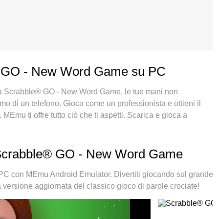
le® GO - New Word Game su PC
re a Scrabble® GO - New Word Game, le tue mani non
o di un telefono. Gioca come un professionista e ottieni il
MEmu ti offre tutto ciò che ti aspetti. Scarica e gioca a
nto vuoi, niente più limitazioni di batteria, dati mobili e
 la scelta migliore per giocare a Scrabble® GO - New Word
a esperienza, lo squisito sistema di mappatura dei tasti
 Scrabble® GO - New Word Game
 Game un vero e proprio gioco per PC. MEmu è un gestore
più account sullo stesso dispositivo. E la cosa più importante,
 con MEmu Android Emulator. Divertiti giocando sul grande
erare tutto il potenziale del tuo PC, rendendo tutto fluido.
ersione aggiornata del classico gioco di parole crociate!