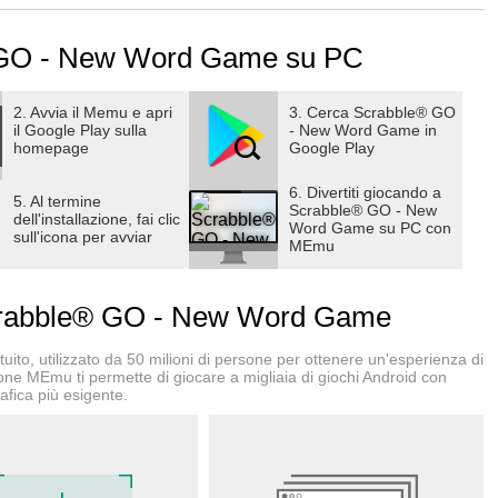
 di gioco autentica con le parole crociate.
 GO - New Word Game su PC
ocare al classico Scrabble come andrebbe giocato, ovvero, in
2. Avvia il Memu e apri
3. Cerca Scrabble® GO
il Google Play sulla
- New Word Game in
homepage
Google Play
te nuove funzionalità, incluse quattro modalità di gioco veloci!
6. Divertiti giocando a
5. Al termine
Scrabble® GO - New
dell'installazione, fai clic
Word Game su PC con
sull'icona per avviar
MEmu
 in tutta facilità e lancia la sfida! Fai nuove amicizie su
 restare in contatto in un batter d'occhio. C'è della rivalità
rabble® GO - New Word Game
 per comunicare durante la partita in modo facile e divertente.
ito, utilizzato da 50 milioni di persone per ottenere un'esperienza di
ione MEmu ti permette di giocare a migliaia di giochi Android con
afica più esigente.
 stile, con le tessere personalizzate di Scrabble! Sblocca gli
di tessere dalle grafiche straordinarie. Quindi, metti in mostra
avversari! Tessere nuove e in edizioni limitate vengono