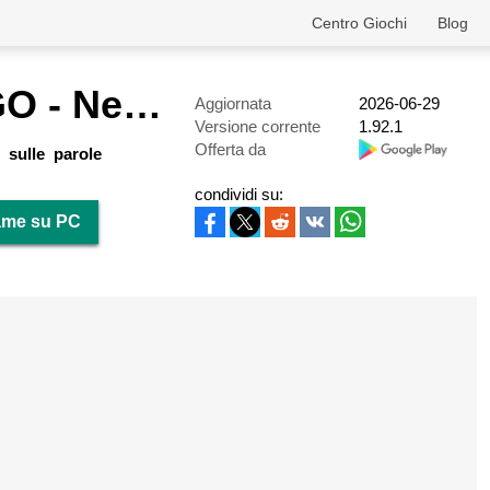
Centro Giochi
Blog
Scrabble® GO - New Word Game
Aggiornata
2026-06-29
Versione corrente
1.92.1
Offerta da
 sulle parole
condividi su:
ame su PC