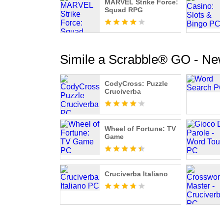
Tessere da collezione!
MARVEL Strike Force:
Squad RPG
Tutela della privacy:
http://scopely.com/privacy/
Simile a Scrabble® GO - 
Termini di servizio:
http://scopely.com/tos/
CodyCross: Puzzle
Cruciverba
Clicca “Mi Piace” sulla pagina Facebook di 
Wheel of Fortune: TV
Installando questo gioco, dichiari di essere d'
Game
Cruciverba Italiano