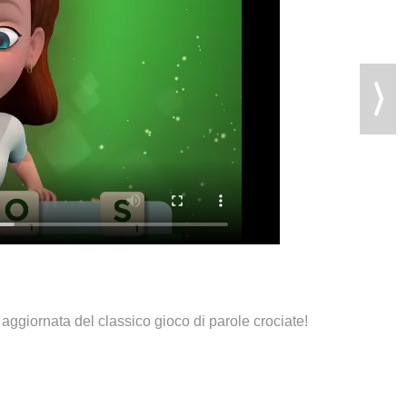
ggiornata del classico gioco di parole crociate!
i tanto! Con il tabellone, le tessere e il dizionario Scrabble