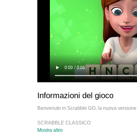
Informazioni del gioco
Benvenuto in Scrabble GO, la nuova versione a
SCRABBLE CLASSICO
Gioca a Scrabble nella modalità classica che am
Mostra altro