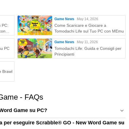
Game News
May 14, 2026
u PC:
Come Scaricare e Giocare a
con
Tomodachi Life sul Tuo PC con MEmu
Game News
May 11, 2026
 su PC
Tomodachi Life: Guida e Consigli per
Principianti
e Brawl
 Game - FAQs
w Word Game su PC?
tema per eseguire Scrabble® GO - New Word Game su