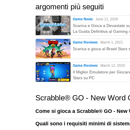
argomenti più seguiti
Game News
June 12, 2026
Scarica e Gioca a Devastate s
La Guida Definitiva al Gaming 
MEmu Play
Game Reviews
March 1, 2021
Scarica e gioca al Brawl Stars
Game Reviews
March 12, 2020
Il Miglior Emulatore per Giocar
Stars su PC
Scrabble® GO - New Word
Come si gioca a Scrabble® GO - Ne
Quali sono i requisiti minimi di sis