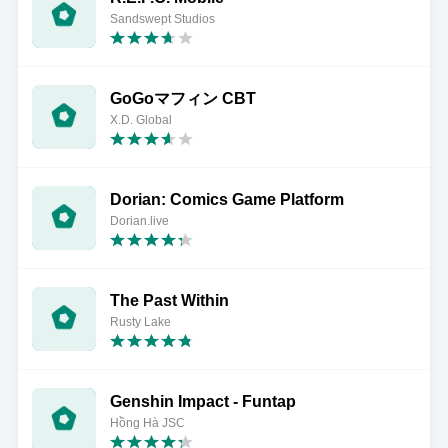
Sandswept Studios
GoGoマフィン CBT
X.D. Global
Dorian: Comics Game Platform
Dorian.live
The Past Within
Rusty Lake
Genshin Impact - Funtap
Hồng Hà JSC