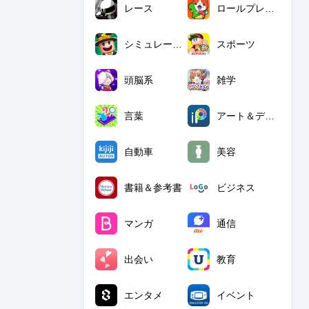
レース
ロールプレイング
シミュレーション
スポーツ
頭脳系
雑学
言葉
アート＆デザイン
自動車
美容
書籍＆参考書
ビジネス
マンガ
通信
出会い
教育
エンタメ
イベント