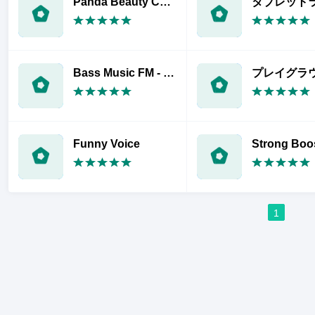
Panda Beauty Camera & Photo Editor
タブレット
Bass Music FM - Find Awesome Music
Funny Voice
1