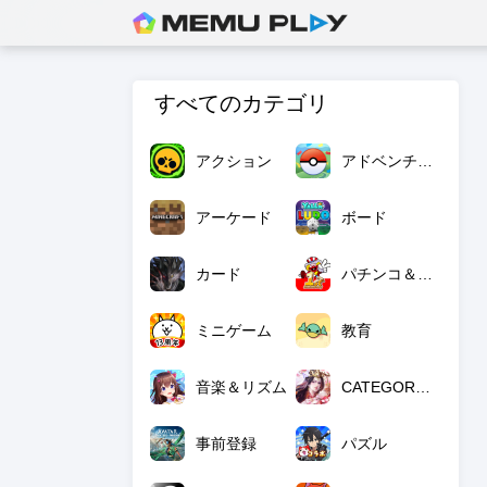
すべてのカテゴリ
アクション
アドベンチャー
アーケード
ボード
カード
パチンコ＆麻雀
ミニゲーム
教育
音楽＆リズム
CATEGORY_NULL
事前登録
パズル