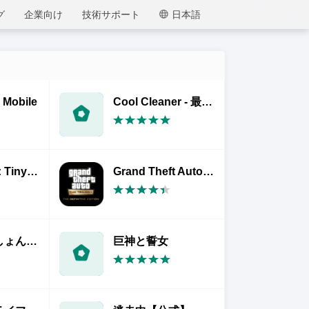
MEmu
グ
企業向け
技術サポート
日本語
Mobile
Cool Cleaner - 最高、最新＆100％無料のスマホクリーナー＆ブースターアプリ
BTS Dream: TinyTAN House
Grand Theft Auto: The Trilogy - The Definitive Edition
艦隊これくしょん -艦これ-
巨神と誓女