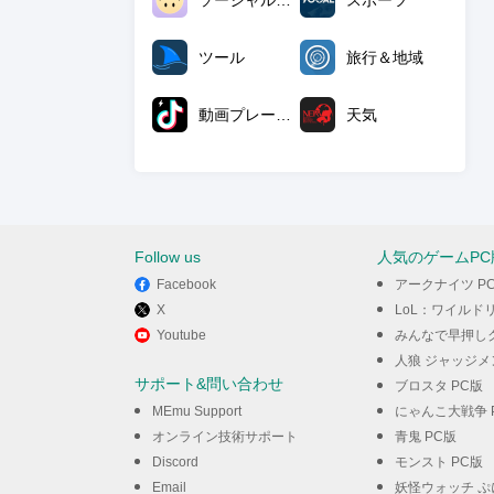
ソーシャルネットワーク
スポーツ
ツール
旅行＆地域
動画プレーヤー＆エディタ
天気
Follow us
人気のゲームPC
Facebook
アークナイツ P
X
LoL：ワイルドリ
Youtube
みんなで早押しク
人狼 ジャッジメ
サポート&問い合わせ
ブロスタ PC版
MEmu Support
にゃんこ大戦争 
オンライン技術サポート
青鬼 PC版
Discord
モンスト PC版
Email
妖怪ウォッチ ぷ