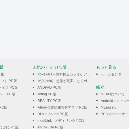
版
人気のアプリPC版
もっと見る
C版
Pokekara－無料採点カラオケアプリ PC版
ゲームセンター
フト PC版
ゼタ(zeta) - 想像が現実になるAIチャット PC版
紹介
イズ PC版
ANDPAD PC版
ント PC版
setlog PC版
MEmuについて
REALITY PC版
Androidエミュレ
PC版
whoo-位置情報共有アプリ PC版
MEmu 9.0
DLsite Sound PC版
PCでAndroidゲ
mediLink - メディリンク PC版
にぷに PC版
TikTok Lite PC版