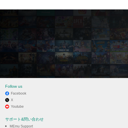
Follow us
Facebook
X
MEmuを使用してPCでFFBE 幻
Youtube
影戦争を楽しむ
サポート&問い合わせ
MEmu Support