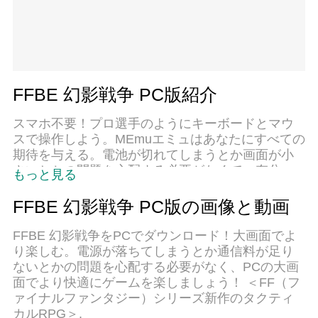
FFBE 幻影戦争 PC版紹介
スマホ不要！プロ選手のようにキーボードとマウ
スで操作しよう。MEmuエミュはあなたにすべての
期待を与える。電池が切れてしまうとか画面が小
さいとかの問題を心配する必要がなくて、存分
もっと見る
FFBE 幻影戦争を楽しんでください。新しいMEmu
エミュ7はPCでFFBE 幻影戦争をプレイするのに最
FFBE 幻影戦争 PC版の画像と動画
適！完璧なキーマッピングシステムにより、まる
でパソコンゲームみたい。マルチインスタンスで
FFBE 幻影戦争をPCでダウンロード！大画面でよ
複数のゲームやアプリを同時に実行！唯一無二な
り楽しむ。電源が落ちてしまうとか通信料が足り
仮想化エンジンがパソコンの可能性を最大限にな
ないとかの問題を心配する必要がなく、PCの大画
る。遊べるだけでなく、より楽しめる！
面でより快適にゲームを楽しましょう！ ＜FF（フ
ァイナルファンタジー）シリーズ新作のタクティ
カルRPG＞.