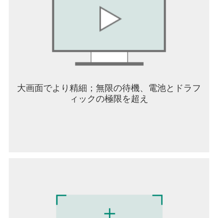
藤美来、岩中睦樹、内山夕実、梅原裕一郎、江原
正士、遠藤綾、岡本信彦、興津和幸、小澤亜李、
小野賢章、小野大輔、小野友樹、加隈亜衣、勝杏
里、神尾晋一郎、茅野愛衣、木村雅史、久野美
咲、後藤光祐、小西克幸、小林沙苗、小林ゆう、
小林裕介、佐藤拓也、下田レイ、新垣樽助、末柄
里恵、諏訪彩花、芹澤優、園崎未恵、高垣彩陽、
高梨謙吾、高野麻里佳、高橋英則、髙橋李依、武
内駿輔、竹本英史、田中敦子、鶴岡聡、てらそま
大画面でより精細；無限の待機、電池とドラフ
まさき、豊口めぐみ、中井和哉、中原麻衣、奈良
ィックの極限を超え
徹、西田望見、野島健児、日笠陽子、平川大輔、
広瀬裕也、藤井ゆきよ、古川慎、間宮康弘、三上
哲、森なな子、森久保祥太郎、安野希世乃、山路
和弘、柚木涼香、Lynn、渡辺明乃
＜こんな人におすすめ＞
・FF（ファイナルファンタジー）シリーズをプレ
イしたことがある
・本格的で重厚なストーリーのスマホRPGをプレ
イしたい
・大迫力の3Dムービーや綺麗なグラフィックのゲ