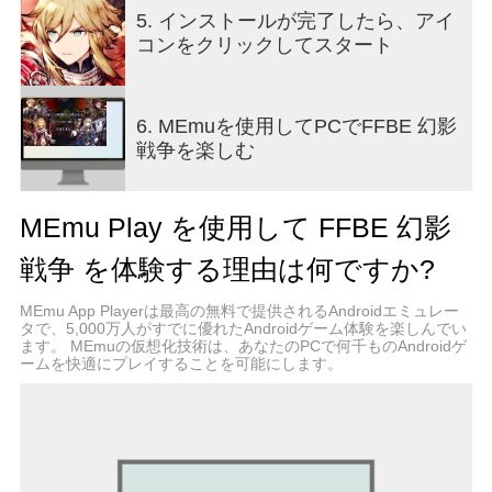
ど数多くのジョブが登場！
5. インストールが完了したら、アイ
お気に入りのジョブを育てて戦いましょう！
コンをクリックしてスタート
さらに「シヴァ」「オーディン」などシリーズお
なじみの召喚獣も迫力の3Dムービーで登場しま
す！
6. MEmuを使用してPCでFFBE 幻影
戦争を楽しむ
＜音楽＞
本作のBGMは、FFBEシリーズでおなじみの、
Elements Garden （上松範康氏）が担当。
MEmu Play を使用して FFBE 幻影
フルオーケストラ収録による重厚な音色が、幻影
戦争の世界を彩る。
戦争 を体験する理由は何ですか?
＜ストーリークエスト/豪華声優陣＞
MEmu App Playerは最高の無料で提供されるAndroidエミュレー
メインストーリーはフルボイスで楽しむことがで
タで、5,000万人がすでに優れたAndroidゲーム体験を楽しんでい
ます。 MEmuの仮想化技術は、あなたのPCで何千ものAndroidゲ
きます。
ームを快適にプレイすることを可能にします。
豪華声優陣のボイスと共に、幻影戦争の物語をお
楽しみください！
▼豪華声優陣が続々参加（50音順）
逢沢ゆりか、井口裕香、石上静香、石川由依、伊