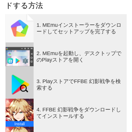
ドする方法
れられない運命と宿命とは‥
双子の王子と鉄の美姫、のちに幻影戦争と呼ばれ
る物語がいま始まる。
1. MEmuインストーラーをダウンロ
ードしてセットアップを完了する
＜バトルシステム＞
初心者の方でも安心な「オートモード」や「倍速
モード」を搭載。
タクティカルRPGを初めてプレイする方でも気軽
2. MEmuを起動し、デスクトップで
に楽しむことができます。
のPlayストアを開く
その他にも「スキップチケット」や「特定の素材
がドロップするまで周回」など体力を無駄にしな
い便利機能を実装！
3. PlayストアでFFBE 幻影戦争を検
ファイナルファンタジーシリーズならではの迫力
索する
の演出が魅力の強力な必殺技「リミットバース
ト」で強大な敵を打ち倒そう！
4. FFBE 幻影戦争をダウンロードし
＜ジョブシステム&召喚獣＞
てインストールする
ナイト、竜騎士、白魔道士、黒魔道士などファイ
ナルファンタジーおなじみのジョブや、
Install
タクティカルRPGならではのジョブ「算術師」な