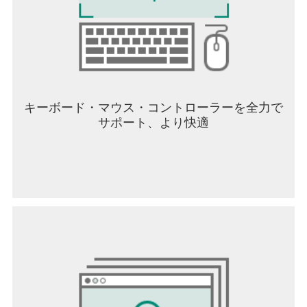
ームアプリを探している
・英雄と冒険する育成RPGが好き
・シングルプレイもギルドバトルも楽しみたい
・名作ロールプレイングゲームの最新作をプレイ
したい
・戦術（タクティクス）や戦略（ストラテジー）
が試されるシミュレーションゲームが好き
キーボード・マウス・コントローラーを全力で
・豪華声優陣のキャラクターボイスが楽しめる人
サポート、より快適
気RPGを探している
・戦略が試されるターン制シミュレーションゲー
ムが好き
・無料でも楽しめる人気RPGゲームを探している
◆ ---------------------------------------- ◆
ストーリー紹介
◆ ---------------------------------------- ◆
列強が群雄割拠するアードラ大陸。
ある日、各国の均衡を揺るがす事件が起こる。
-国境付近で賊に襲われている旅団あり-
報せを受け、現場へと赴いたリオニスの若き王子