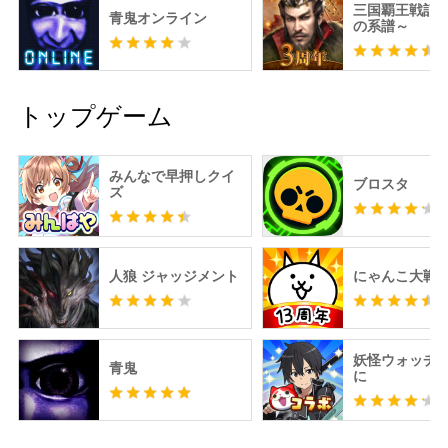
三国覇王戦記
青鬼オンライン
の系譜～
トップゲーム
みんなで早押しクイ
ブロスタ
ズ
人狼 ジャッジメント
にゃんこ大戦
妖怪ウォッチ 
青鬼
に