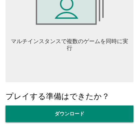
モント。
そこでモントは、思いもがけない人物と運命的な
出会いを果たす。
それは鉄の美姫として知られる、大国ホルンの王
女マシュリーであった。
マルチインスタンスで複数のゲームを同時に実
行
2人の運命的な出会いを機に、
アードラ大陸の覇権をめぐる争いはさらに激しさ
を増していく。
スクウェア・エニックスが贈る
FINAL FANTASYシリーズ タクティカルRPG最新
作！
プレイする準備はできたか？
『幻影戦争』と呼ばれる物語が、今はじまる。
ダウンロード