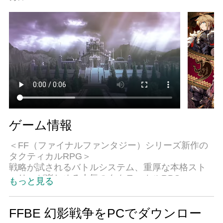
ゲーム情報
＜FF（ファイナルファンタジー）シリーズ新作の
タクティカルRPG＞
戦略が試されるバトルシステム、重厚な本格スト
ーリーが楽しめる人気のタクティカルRPG。
もっと見る
覇権をめぐり紛争が絶えない地、アードラ大陸。
小国ながら独立を保つ「赤き獅子の国リオニス」
にも脅威が迫っていた。
FFBE 幻影戦争をPCでダウンロー
争いの中でリオニスの若き双子の王子が背負う逃