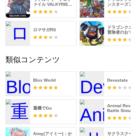
ァイル VALKYRIE
ンスターズ２
PROFILE
とルカの不思
SP
ドラゴンクエ
ロマサガRS
冒険者のおで
便利ツール
類似コンテンツ
Blox World
Devastate
Animal Revolt
重機でGo
Battle Simula
Aimy(アイミー)：か
サクラスクー