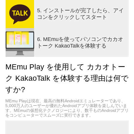
■ もっと立体的に自分を表現できるプロフィール
5. インストールが完了したら、アイ
プロフィールは興味分野や好きなものを表現でき
コンをクリックしてスタート
る自分の空間です。画像の公開範囲は、各トーク
ルーム別に簡単に設定できます。
6. MEmuを使ってパソコンでカカオ
■ やり取りをより楽しくするスタンプ
トーク KakaoTalkを体験する
言葉では思いの機微を表現しにくいとき、スタン
プで気持ちを伝えましょう。多彩な人気キャラク
ターにもスタンプとして出会うことができます。
MEmu Play を使用して カカオトー
■ これからはウォッチ(Wear OS搭載デバイス)から
ク KakaoTalk を体験する理由は何で
もカカオトークをご利用できます。
Wear OS Device対応：
すか?
- 最近のトーク内容の確認(グループトーク及び1：
1トーク、マイトーク)
MEmu Playは現在、最高の無料Androidエミュレーターであり、
5,000万人のユーザーが優れたAndroidアプリ体験を楽しんでいま
- 簡単なスタンプと手軽な返信
す。MEmuの仮想化テクノロジーにより、数千ものAndroidアプリ
- Wear OSでコンプリケーションを活用してカカオ
をコンピューターでスムーズに実行できます。
トークを手軽に利用することができます。
※ Wear OS版カカオトークは、モバイル版カカオ
トークと連動してください。