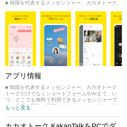
■ 韓国を代表するメッセンジャー、カカオトーク.
ます。
アプリ情報
■ 韓国を代表するメッセンジャー、カカオトーク
トークだけでなくショートフォームやAIまで、い
つ、どこでも無料で利用できるメッセンジャーで
す。友達や家族、同僚との1:1トークとグループト
もっと見る
ークはもちろん、オープントークで同じ興味を持
つ人々と自由にコミュニケーションをとってみま
しょう。画像・動画・ファイルも簡単にやりとり
カカオトーク KakaoTalkをPCでダ