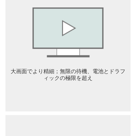
カカオトークの利用に必要なアクセス権限です。
選択アクセス権限を許可しなくてもアプリの利用
は可能ですが、一部の機能は制限されることがあ
ります。
[選択アクセス権限]
- 付近のデバイス：無線オーディオデバイスへの接
続
- マイク：音声通話、ビデオ通話、音声メッセー
大画面でより精細；無限の待機、電池とドラフ
ジ・録音
ィックの極限を超え
- 画像及び動画：画像、動画、ファイルの送信及び
保存
- 通知：メッセージなど様々な通知の受信
- 連絡先：フレンド追加、連絡先・プロフィール送
信
- 位置：位置情報の検索及び共有
- 電話：デバイス認証状態の維持
- カメラ：ビデオ通話、撮影、QRコード・カード
番号認識