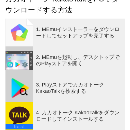
できます。
ウンロードする方法
■ もっと快適で新しくなるトーク環境
トークルームをフォルダー別に整理し、送ったメ
1. MEmuインストーラーをダウンロ
ッセージを修正・削除できる便利な機能がありま
ードしてセットアップを完了する
す。コメント機能を使って、一つのテーマにまと
めてトークを続けることもできます。
■ 画面共有ができる音声通話・ビデオ通話
2. MEmuを起動し、デスクトップで
最大10名までのグループで音声通話・ビデオ通話
のPlayストアを開く
ができます。通話中にビデオ通話に切り替えた
り、画面を共有できます。ビデオ通話の多彩な画
面エフェクトでもっと楽しい通話をしましょう。
3. Playストアでカカオトーク
KakaoTalkを検索する
■ リアルタイムトレンドをまとめて見ることができ
るオープントークコミュニティ
トークルームに入らなくても、オープントークコ
4. カカオトーク KakaoTalkをダウン
ミュニティでリアルタイムトレンドを見ることが
ロードしてインストールする
できます。好きなテーマを選んで、すぐトークに
参加しましょう。
Install