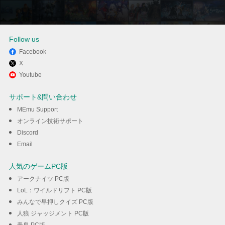
Follow us
Facebook
X
MEmuを使ってパソコンでカカ
Youtube
オトーク KakaoTalkを体験する
サポート&問い合わせ
MEmu Support
ダウンロード
オンライン技術サポート
Discord
Email
人気のゲームPC版
アークナイツ PC版
LoL：ワイルドリフト PC版
みんなで早押しクイズ PC版
人狼 ジャッジメント PC版