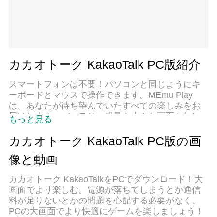
カカオトーク KakaoTalk PC版紹介
スマートフォンは不要！パソコンと同じようにキ
ーボードとマウスで操作できます。MEmu Play
は、あなたが待ち望んでいたすべての楽しみをお
届けします。バッテリー残量や小さな画面を気に
もっと見る
することなく、カカオトーク KakaoTalkをご利用く
ださい。最新のMEmu 9は、カカオトーク
カカオトーク KakaoTalk PC版の画
KakaoTalkをPCで体験するのに最適です！完璧な
像と動画
キーマッピングシステムにより、PCのようなスム
ーズな操作性を実現します。マルチインスタンス
カカオトーク KakaoTalkをPCでダウンロード！大
機能により、複数のアプリケーションを同時に実
画面でより楽しむ。電源が落ちてしまうとか通信
行できます。独自の仮想化エンジンがPCのパフォ
料が足りないとかの問題を心配する必要がなく、
ーマンスを最大限に引き出します。アプリを使用
PCの大画面でより快適にゲームを楽しましょう！
するだけでなく、高品質な体験を得ることができ