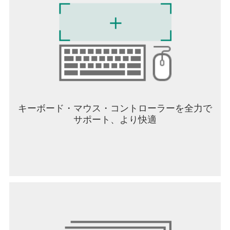
- カレンダー：デバイスのカレンダー日程照会・登
録
- アクセシビリティ: 利用者のID/パスワードをTalk
Driveに保存、ログイン時に自動入力機能を提供
※「カカオトーク」「通知トーク」「オープントー
ク」などは(株)カカオの登録商標または商標です。
アプリ内では®、TMの表記を省略しています。
[カカオトークチャンネル]
キーボード・マウス・コントローラーを全力で
- Instagram：
サポート、より快適
https://www.instagram.com/kakao.today
- Youtube：
https://www.youtube.com/@Kakaobrandmedia
[カカオカスタマーサービス]
https://cs.kakao.com/helps?service=8