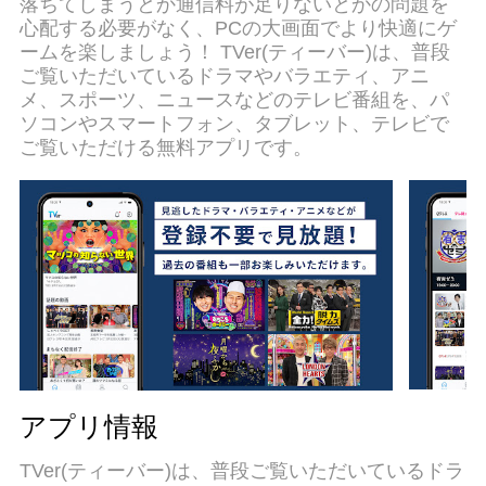
落ちてしまうとか通信料が足りないとかの問題を
独自の仮想化エンジンがPCのパフォーマンスを最
心配する必要がなく、PCの大画面でより快適にゲ
大限に引き出します。アプリを使用するだけでな
ームを楽しましょう！ TVer(ティーバー)は、普段
く、高品質な体験を得ることができます。
ご覧いただいているドラマやバラエティ、アニ
メ、スポーツ、ニュースなどのテレビ番組を、パ
ソコンやスマートフォン、タブレット、テレビで
ご覧いただける無料アプリです。
アプリ情報
TVer(ティーバー)は、普段ご覧いただいているドラ