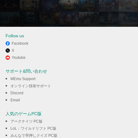
Follow us
Facebook
X
MEmuを使ってパソコンで
Youtube
TVer（ティーバー）- 民放公式
サポート&問い合わせ
テレビポータルを体験する
MEmu Support
オンライン技術サポート
Discord
ダウンロード
Email
人気のゲームPC版
アークナイツ PC版
LoL：ワイルドリフト PC版
みんなで早押しクイズ PC版