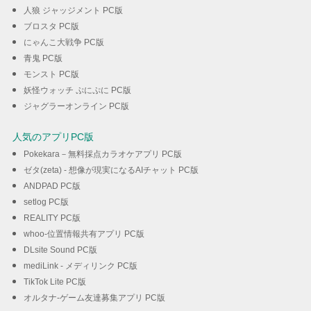
人狼 ジャッジメント PC版
ブロスタ PC版
にゃんこ大戦争 PC版
青鬼 PC版
モンスト PC版
妖怪ウォッチ ぷにぷに PC版
ジャグラーオンライン PC版
人気のアプリPC版
Pokekara－無料採点カラオケアプリ PC版
ゼタ(zeta) - 想像が現実になるAIチャット PC版
ANDPAD PC版
setlog PC版
REALITY PC版
whoo-位置情報共有アプリ PC版
DLsite Sound PC版
mediLink - メディリンク PC版
TikTok Lite PC版
オルタナ-ゲーム友達募集アプリ PC版