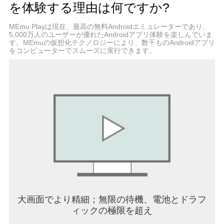
を体験する理由は何ですか?
・テレビで放送中のお気に入りアニメをもう一度
見たい
MEmu Playは現在、最高の無料Androidエミュレーターであり、
・人気の芸人・タレントが出演しているお笑い番
5,000万人のユーザーが優れたAndroidアプリ体験を楽しんでいま
組・バラエティを楽しみたい
す。MEmuの仮想化テクノロジーにより、数千ものAndroidアプリ
・話題のドキュメンタリー番組やスポーツ特番を
をコンピューターでスムーズに実行できます。
チェックしたい
・テレビ番組が視聴できる動画アプリを探してい
る
・見逃し配信が見放題の動画配信サービスを利用
したい
・地上波、BSテレビの番組表をアプリで確認した
い
・機能が充実していて映像が綺麗な動画視聴アプ
リを使いたい
・地上波テレビ番組の放送をよく見逃してしまう
・映像作品が好きでビデオを普段よく借りるが、
スマホでも動画を楽しみたい
・ドラマ、アニメ、バラエティ、スポーツ、ニュ
大画面でより精細；無限の待機、電池とドラフ
ースなど様々なジャンルのテレビ番組を視聴した
ィックの極限を超え
い