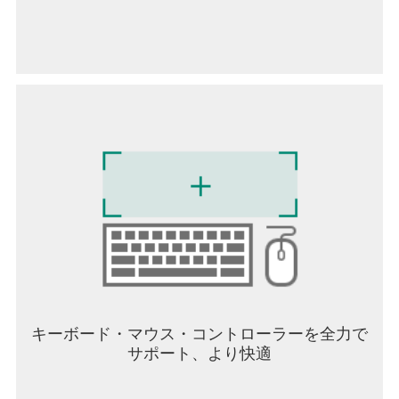
◎TVerを見る方法
お持ちのスマートフォンとタブレットからTVerア
プリをインストールするとTVerで配信中のテレビ
番組が見られます。
パソコンではウェブブラウザで利用することがで
き、どちらでもIDの登録やログインは不要です。
また、TVerをテレビの大画面で視聴することもで
きます。
TVer対応のスマートテレビかストリーミングデバ
イス等を利用することでテレビでもTVerをお楽し
みいただけます。
詳しくは以下のページをご覧ください。
【対応テレビデバイス】
https://tver.jp/_s/campaign/tvapp_promotion/index.htm
◎利用規約 https://tver.jp/tos
キーボード・マウス・コントローラーを全力で
◎プライバシーポリシー https://tver.jp/privacypolicy
サポート、より快適
【対応OSに関する重要なお知らせ】
2022年4月よりご利用いただける動作環境が