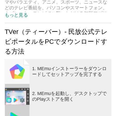
マやバラエティ、アニメ、スポーツ、ニュースな
どのテレビ番組を、パソコンやスマートフォン、
タブレット、テレビでご覧いただける無料アプリ
もっと見る
です。
いつでもどこでも、ビデオオンデマンドサービス
で自由に動画視聴をお楽しみください。
TVer（ティーバー）- 民放公式テレ
ビポータルをPCでダウンロードす
◎TVer(ティーバー)の特徴・機能
・全ての動画視聴が無料
る方法
・安心安全！民放テレビ局制作の公式番組コンテ
ンツを配信
・絞り込み/フリーワード検索など見たい番組動画
1. MEmuインストーラーをダウンロ
をすぐに探せる便利な検索機能
ードしてセットアップを完了する
・お気に入りのタレントや番組を登録できるお気
に入り機能
・見たい番組が見つけられるレコメンド機能
・好きな番組をSNS等でシェアする機能
2. MEmuを起動し、デスクトップで
・全局のHPデータを利用した正確なテレビ番組情
のPlayストアを開く
報を完全網羅
・インターネット上で話題になっているテレビニ