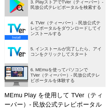
ュースを集約
3. PlayストアでTVer（ティーバー）-
・全国対応した番組表(地上波・BS)を搭載
民放公式テレビポータルを検索する
・テレビで放送している番組を TVerでも同時に視
聴できるリアルタイム配信※1
・普段配信されてないスポーツ試合などをリアル
4. TVer（ティーバー）- 民放公式テ
タイムで配信するスペシャルライブ※2
レビポータルをダウンロードしてイ
※1 リアルタイム配信は、すべての番組ではなく夜
ンストールする
帯の番組を中心に配信しております。詳細は
Install
https://tver.jp/live/ページをご覧ください。
インターネットを利用した地上波放送の同時配信
5. インストールが完了したら、アイ
となるため、地上波放送より遅延があります。遅
コンをクリックしてスタート
延時間は視聴番組、ご利用の端末によって変動し
ます。また、リアルタイム配信は、テレビアプリ
6. MEmuを使ってパソコンで
（コネクテッドTV）では視聴できません。
TVer（ティーバー）- 民放公式テレ
※2 テレビアプリ（コネクテッドTV）では、対応
ビポータルを体験する
端末にて一部の配信コンテンツのみご視聴いただ
けます。
MEmu Play を使用して TVer（ティ
◎TVer(ティーバー)はこんな方におすすめ！
・ドラマが大好きで、テレビで見逃した最新話を
ーバー）- 民放公式テレビポータル
視聴したい