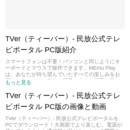
TVer（ティーバー）- 民放公式テレ
ビポータル PC版紹介
スマートフォンは不要！パソコンと同じようにキ
ーボードとマウスで操作できます。MEmu Play
は、あなたが待ち望んでいたすべての楽しみをお
届けします。バッテリー残量や小さな画面を気に
もっと見る
することなく、TVer（ティーバー）- 民放公式テレ
ビポータルをご利用ください。最新のMEmu 9は、
TVer（ティーバー）- 民放公式テレ
TVer（ティーバー）- 民放公式テレビポータルを
ビポータル PC版の画像と動画
PCで体験するのに最適です！完璧なキーマッピン
グシステムにより、PCのようなスムーズな操作性
TVer（ティーバー）- 民放公式テレビポータルを
を実現します。マルチインスタンス機能により、
PCでダウンロード！大画面でより楽しむ。電源が
複数のアプリケーションを同時に実行できます。