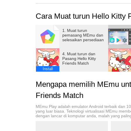
အခုပဲ Dreamland ကို ဝင်လိုက်ပါ။
Cara Muat turun Hello Kitty
[အင်္ဂါရပ်များ]
■ Sanrio မှတရားဝင်လိုင်စင်ဖြင့်ပြုလုပ်ထားသေ
■ ထောင်ပေါင်းများစွာသော ထူးခြားသောပွဲစဉ် 
1. Muat turun
pemasang MEmu dan
■ ချစ်စရာနှင့် ပျော်စရာကောင်းသော Sanrio ဇာတ
selesaikan persediaan
■ Sanrio မှဇာတ်ကောင်များဖြင့် Dreamland ကိုစူ
■ အယ်လ်ဘမ်တွင် Dreamland တွင်ပြုလုပ်ခဲ့သေ
4. Muat turun dan
■ အသင်းဖော်တွေနဲ့ နှလုံးသားချင်းဖလှယ်ပြီ
Pasang Hello Kitty
Friends Match
Install
Hello Kitty Friends Match အကြောင်း ပိုမိုသိရှိရ
Mengapa memilih MEmu untu
[ရွေးချယ်နိုင်ခွင့်]
အသုံးပြုသည့်အခါတွင် အောက်ပါအသုံးပြုခွင့်က
Friends Match
အသုံးပြုခွင့်ကို ငြင်းပယ်ထားသော်လည်း သင်သည်
ပါသည်။
MEmu Play adalah emulator Android terbaik dan 1
yang luar biasa. Teknologi virtualisasi MEmu mem
- ဓာတ်ပုံများ/မီဒီယာ/ဖိုင်များ- ပံ့ပိုးကူညီမှ
dengan lancar di komputar anda, malah yang paling 
များကို ပူးတွဲတင်ခွင့်ပြုသည်။