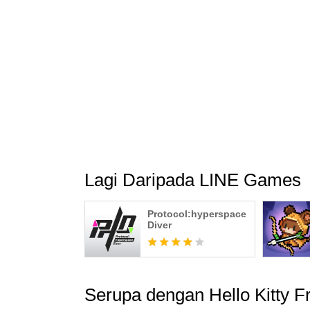
တိုက်ရိုက်ထုတ်ပေးသည်
- ပျက်စီးမှုနှင့် တိုင်ကြားမှုများကို ကိုင်တွယ်ခ
အပိုဒ် ၁၁ နှင့် ၁၅ ကို ကိုးကားပါ။
- စုံစမ်းမေးမြန်းခြင်း- ဂိမ်းတွင်း ပံ့ပိုးမှု အင်္ဂါ
- ဝန်ဆောင်မှုစည်းမျဉ်းများ- https://cs.line.gam
companyCd=LINE_GAMES&svcCd=STORE
- ကိုယ်ရေးကိုယ်တာမူဝါဒ- https://cs.line.games/
companyCd=LINE_GAMES&svcCd=STORE
ⓒ 2025 SANRIO Co., Ltd. ⓒ LINE Games Corp
Lagi Daripada LINE Games
Protocol:hyperspace
Diver
Serupa dengan Hello Kitty F