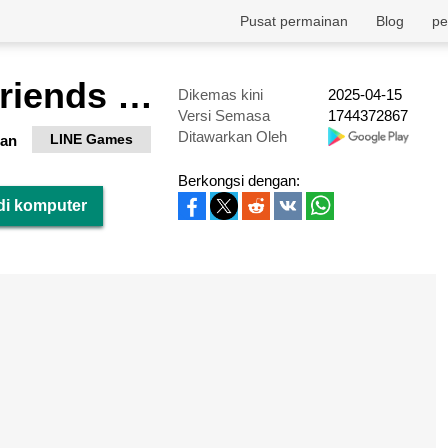
Pusat permainan
Blog
pe
Hello Kitty Friends Match
Dikemas kini
2025-04-15
Versi Semasa
1744372867
Ditawarkan Oleh
LINE Games
ran
Berkongsi dengan:
 di komputer