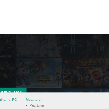
DOWNLOAD
ainan di PC
Muat turun
Muat turun