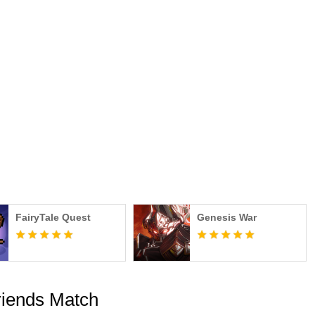
ြင်းအတွက် လျော်ကြေးပေးခြင်း - ဝန်ဆောင်မှုစည်းမျဉ်းများဆိုင်ရာ
ရပ် သို့မဟုတ် ဖုန်း (1661-4184) မှတဆင့် အွန်လိုင်း တင်သွင်းခြင်း
es/policy/store/terms?
policy/store/privacy?
oration ⓒ SUPERAWESOME Inc. မူပိုင်ခွင့်များ
FairyTale Quest
Genesis War
riends Match