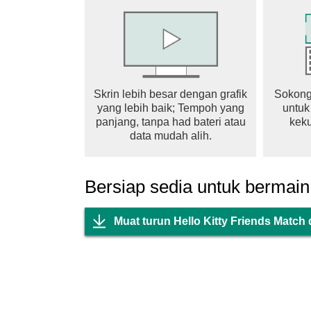
[အသုံးပြုခွင့်ကို ဖယ်ရှားနည်း]
- ဆက်တင်များ > အက်ပ်များ > အက်ပ်ခွင့်ပြု
ခွင့်ပြုချက်များ > အသုံးပြုခွင့်ကို ခွင့်ပြုပါ သို့
[အနိမ့်ဆုံးလိုအပ်ချက်များ]
- OS- Android 9 နှင့်အထက်
Skrin lebih besar dengan grafik
Sokong
yang lebih baik; Tempoh yang
untuk
- RAM : 2GB
panjang, tanpa had bateri atau
keku
- သိုလှောင်မှု - 1GB
data mudah alih.
[အခပေးအကြောင်းအရာနှင့် အသုံးပြုမှုဆိုင်ရ
※ ဖြစ်နိုင်ခြေရှိသော အရာများကို ဂိမ်းတွင် ထည
Bersiap sedia untuk bermain
※ အခကြေးငွေပေးရသည့် အကြောင်းအရာများကိ
- ပံ့ပိုးသူ- ⓒ LINE Games ကော်ပိုရေးရှင်း
Muat turun Hello Kitty Friends Match
- ဝန်ဆောင်မှုစည်းမျဥ်းစည်းကမ်းများနှင့် ဝန
ကားပါ။
(ဝန်ဆောင်မှုကာလကို မပြသပါက၊ ဂိမ်းဝန်ဆောင်မ
- ငွေပေးချေမှုပမာဏနှင့် နည်းလမ်း- ဂိမ်းအတွ
လမ်းများကို ကြည့်ပါ။
- အကြောင်းအရာ ပံ့ပိုးမှုနည်းလမ်း- ဝယ်ယူမှု သို