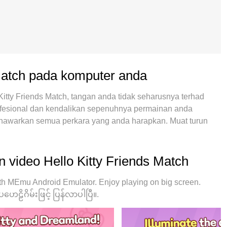
s Match pada komputer anda
tty Friends Match, tangan anda tidak seharusnya terhad
profesional dan kendalikan sepenuhnya permainan anda
nawarkan semua perkara yang anda harapkan. Muat turun
 Main selagi anda mahu, tidak ada batasan bateri, data mudah
yang baru adalah pilihan terbaik untuk bermain Hello Kitty
aran kami, sistem pemetaan kunci pratetap yang indah
 video Hello Kitty Friends Match
inan PC sebenar. Dikodkan dengan penyerapan kami,
2 atau lebih akaun pada peranti yang sama mungkin. Dan
th MEmu Android Emulator. Enjoy playing on big screen.
f kami dapat melepaskan potensi penuh PC anda, menjadikan
ေဠိဂိမ်းဖြင့် ပြန်လာပါပြီ။.
aimana anda bermain, tetapi juga keseluruhan proses