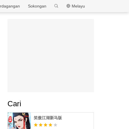
MEmu
rdagangan
Sokongan
Melayu
Cari
笑傲江湖新马版