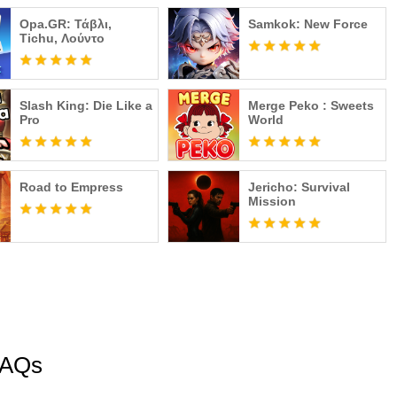
Opa.GR: Τάβλι,
Samkok: New Force
Tichu, Λούντο
Slash King: Die Like a
Merge Peko : Sweets
Pro
World
Road to Empress
Jericho: Survival
Mission
 FAQs