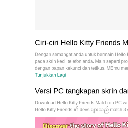
Ciri-ciri Hello Kitty Friend
Dengan semangat anda untuk bermain Hello Ki
pada skrin kecil telefon anda. Main seperti 
dengan papan kekunci dan tetikus. MEmu me
dan mainkan Hello Kitty Friends Match di PC.
Tunjukkan Lagi
alih dan panggilan yang mengganggu. MEmu 9 
Friends Match di PC. Disiapkan dengan kepak
Versi PC tangkapan skrin dan
menjadikan Hello Kitty Friends Match perma
pengurus multi-instance menjadikan bermain 
Download Hello Kitty Friends Match on PC wi
yang paling penting, enjin emulasi eksklusi
Hello Kitty Friends ၏ devs များသည် match 3 ပဟ
semuanya lancar.Kami tidak hanya peduli bag
menikmati kebahagiaan permainan.