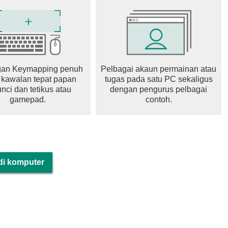
ချက်များ > အက်ပ်အချက်အလက် > အက်ပ်ဆက်တင်များ >
မဟုတ် ဖယ်ရှားပါ။
an Keymapping penuh
Pelbagai akaun permainan atau
 kawalan tepat papan
tugas pada satu PC sekaligus
nci dan tetikus atau
dengan pengurus pelbagai
gamepad.
contoh.
ာ အချက်အလက်]
့်သွင်းထားသည်။
ု ဝယ်ယူပါက ထပ်ဆောင်းကျသင့်မည်ဖြစ်သည်။
 di komputer
်ဆောင်မှုကာလ- ဂိမ်းအတွင်းပေးထားသည့် အချက်အလက်များကို ကိုး
ှု ပြီးဆုံးသည့်ရက်စွဲကို ဝန်ဆောင်မှုကာလအဖြစ် သတ်မှတ်ရမည်)
င်းရှိ အကြောင်းအရာတစ်ခုစီအတွက် ပေးထားသည့် ပမာဏနှင့် နည်း
့မဟုတ် ဂိမ်းအတွင်း စာတိုက်ပုံးသို့ ထုတ်ပေးသော ဂိမ်းအကောင့်သို့