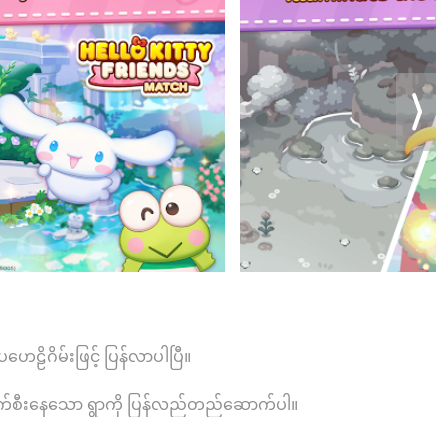
ဟေဠိဂိမ်းဖြင့် ပြန်လာပါပြီ။
ြီး ပျက်စီးနေသော ရွာကို ပြန်လည်တည်ဆောက်ပါ။
ကောင်များကသင့်ကိုကူညီလိမ့်မည်။