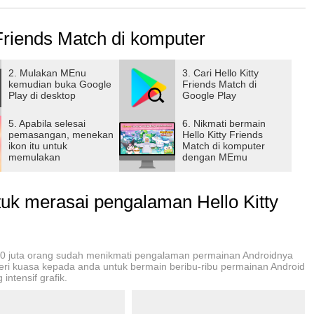
 Friends Match di komputer
ာဇာတ်ကောင်များနှင့်ကစားပါ။
3 အဆင့်များသည် သင့်အား စောင့်ကြိုနေပါသည်။
2. Mulakan MEnu
3. Cari Hello Kitty
kemudian buka Google
Friends Match di
်ကောင်များကို စုဆောင်းပါ။
Play di desktop
Google Play
းစမ်းပါ။
ာ မြတ်နိုးဖွယ်အမှတ်တရများကို သိမ်းဆည်းပါ။
5. Apabila selesai
6. Nikmati bermain
pemasangan, menekan
Hello Kitty Friends
း သင်တစ်ယောက်တည်း ဘယ်တော့မှ မနေပါဘူး။
ikon itu untuk
Match di komputer
memulakan
dengan MEmu
န် Dreamland သို့ လာပါ။
k merasai pengalaman Hello Kitty
ို တောင်းဆိုထားသည်။
 သီးခြားအင်္ဂါရပ်မပါဘဲ ဝန်ဆောင်မှုကို ဆက်လက်အသုံးပြုနိုင်
00 juta orang sudah menikmati pengalaman permainan Androidnya
beri kuasa kepada anda untuk bermain beribu-ribu permainan Android
ုကို ဆက်သွယ်သောအခါတွင် စက်ပစ္စည်းတွင် သိမ်းဆည်းထားသော ဖိုင်
intensif grafik.