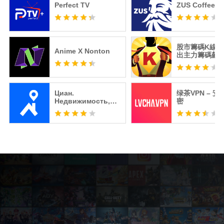
Perfect TV
ZUS Coffee
股市籌碼K線 -
Anime X Nonton
出主力籌碼飆
Циан.
绿茶VPN – 
Недвижимость,
密
квартиры