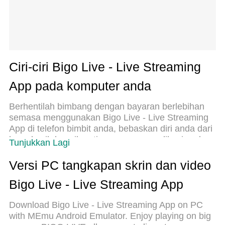
Ciri-ciri Bigo Live - Live Streaming
App pada komputer anda
Berhentilah bimbang dengan bayaran berlebihan
semasa menggunakan Bigo Live - Live Streaming
App di telefon bimbit anda, bebaskan diri anda dari
layar kecil dan nikmati penggunaan aplikasi pada
Tunjukkan Lagi
paparan yang jauh lebih besar. Mulai sekarang,
dapatkan pengalaman skrin penuh aplikasi anda
Versi PC tangkapan skrin dan video
dengan papan kekunci dan tetikus. MEmu Play
Bigo Live - Live Streaming App
semua ciri mengejutkan yang anda harapkan:
pemasangan cepat dan penyediaan mudah,
Download Bigo Live - Live Streaming App on PC
kawalan intuitif, tidak ada batasan bateri, data
with MEmu Android Emulator. Enjoy playing on big
mudah alih, dan panggilan yang mengganggu.