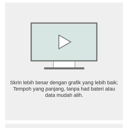
GO LIVE
Get followers, gain fans, receive gifts, make friends
and become an idol to others.
SAY HELLO:
Instagram: https://www.instagram.com/bigoliveapp
Facebook: https://www.facebook.com/bigoliveapp
Twitter: https://twitter.com/BIGOLIVEapp
Skrin lebih besar dengan grafik yang lebih baik;
YouTube: https://www.youtube.com/bigoliveofficial
Tempoh yang panjang, tanpa had bateri atau
data mudah alih.
Any feedback? Please contact us at
feedback@bigo.tv