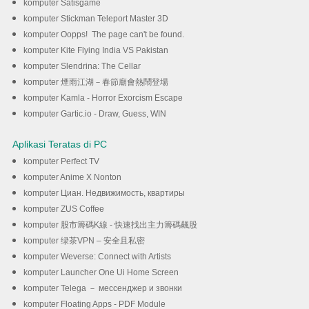
komputer Satisgame
komputer Stickman Teleport Master 3D
komputer Oopps! The page can't be found.
komputer Kite Flying India VS Pakistan
komputer Slendrina: The Cellar
komputer 煙雨江湖－春節廟會熱鬧登場
komputer Kamla - Horror Exorcism Escape
komputer Gartic.io - Draw, Guess, WIN
Aplikasi Teratas di PC
komputer Perfect TV
komputer Anime X Nonton
komputer Циан. Недвижимость, квартиры
komputer ZUS Coffee
komputer 股市籌碼K線 - 快速找出主力籌碼飆股
komputer 绿茶VPN – 安全且私密
komputer Weverse: Connect with Artists
komputer Launcher One Ui Home Screen
komputer Telega － мессенджер и звонки
komputer Floating Apps - PDF Module