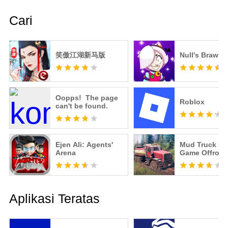
Cari
笑傲江湖新马版
Null's Brawl
Oopps! The page
Roblox
can't be found.
Ejen Ali: Agents'
Mud Truck Dr
Arena
Game Offroad
Aplikasi Teratas