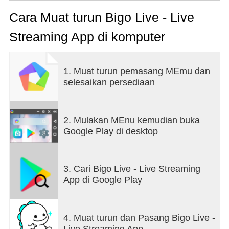
RECOMMENDED TO PEOPLE WHO:
Cara Muat turun Bigo Live - Live
- Want to watch live streams and interact with hosts
Streaming App di komputer
in real-time
- Enjoy online music concerts
- Like chatting with people from around the world
1. Muat turun pemasang MEmu dan
- Enjoy watching gaming live streams and
selesaikan persediaan
discussing strategies
- Are interested in becoming an influencer by
showcasing your talents
- Like to support others who work hard for their
2. Mulakan MEnu kemudian buka
dreams
Google Play di desktop
- Love luxury goods
WATCH LIVE STREAM
3. Cari Bigo Live - Live Streaming
App di Google Play
Millions of talented broadcasters, dancers, singers,
foodies, comedians, and more.
4. Muat turun dan Pasang Bigo Live -
LIVE VIDEO CHAT / VIDEO CALL
Live Streaming App