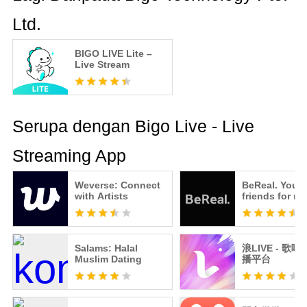
Ltd.
BIGO LIVE Lite –
Live Stream
Serupa dengan Bigo Live - Live
Streaming App
Weverse: Connect
BeReal. Your
with Artists
friends for rea
Salams: Halal
浪LIVE - 歌唱才藝直
Muslim Dating
播平台