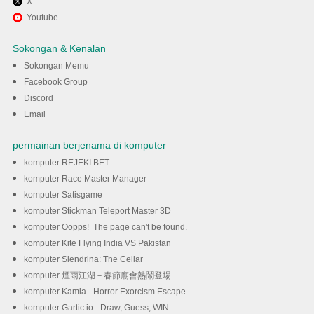
X
Gunakan MENu untuk
Youtube
mengalami Calorie Counter by
Sokongan & Kenalan
fatsecret pada komputer anda
Sokongan Memu
Facebook Group
Discord
DOWNLOAD
Email
permainan berjenama di komputer
komputer REJEKI BET
komputer Race Master Manager
komputer Satisgame
komputer Stickman Teleport Master 3D
komputer Oopps! The page can't be found.
komputer Kite Flying India VS Pakistan
komputer Slendrina: The Cellar
komputer 煙雨江湖－春節廟會熱鬧登場
komputer Kamla - Horror Exorcism Escape
komputer Gartic.io - Draw, Guess, WIN