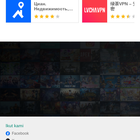
Циан.
绿茶VPN – 
Недвижимость,
密
квартиры
Ikut kami
Facebook