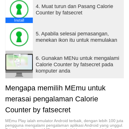
တာဘိုအားသွင်းရန် အဆင်သင့်ရှိသော အံ့သြဖွယ်
4. Muat turun dan Pasang Calorie
အသိုင်းအဝိုင်း။
Counter by fatsecret
- အစားအစာများ၊ အစားအစာများနှင့် ထုတ်ကုန်များကို
ကင်မရာဖြင့် ဓာတ်ပုံရိုက်နိုင်ပြီး ဓာတ်ပုံများဖြင့်
Install
အာဟာရကို ခြေရာခံနိုင်စေရန် အစားအစာများ၊
- ဘားကုဒ်စကင်နာတစ်ခုနှင့် အလိုအလျောက် ဖြည့်စွက်
5. Apabila selesai pemasangan,
လုပ်ဆောင်ချက်များ။
menekan ikon itu untuk memulakan
- Google Fit၊ Samsung Health နှင့် Fitbit လေ့ကျင့်ခန်း
ခြေရာခံခြင်း ပေါင်းစပ်မှု။
- သင်လောင်ကျွမ်းသောကယ်လိုရီအားလုံးကိုမှတ်တမ်း
6. Gunakan MENu untuk mengalami
တင်ရန်လေ့ကျင့်ခန်းဒိုင်ယာရီ။
Calorie Counter by fatsecret pada
- သင့်ကယ်လိုရီများ လောင်ကျွမ်းပြီး လောင်ကျွမ်းမှုကို
komputer anda
ကြည့်ရှုရန် အစားအသောက်ပြက္ခဒိန်တစ်ခု။
- ကိုယ်အလေးချိန်ခြေရာခံပါ။
Mengapa memilih MEmu untuk
- သင့်ကယ်လိုရီနှင့် မက်ခရိုအားလုံးအတွက် အသေးစိတ်
အစီရင်ခံခြင်းနှင့် ပန်းတိုင်များ။
merasai pengalaman Calorie
- မင်းရဲ့ foodsnaps နဲ့ instacalories တွေရဲ့ photodiet
တစ်ခုသိမ်းထားဖို့ ဓာတ်ပုံအယ်လ်ဘမ်။
Counter by fatsecret
- သင်၏တိုးတက်မှုကိုမှတ်တမ်းတင်ရန်ဂျာနယ်။
- အစားအစာအတွက်သတိပေးချက်များ၊ အလေးချိန်
MEmu Play ialah emulator Android terbaik, dengan lebih 100 juta
pengguna mengalami pengalaman aplikasi Android yang unggul.
သွင်းခြင်းနှင့်ဂျာနယ်များ။