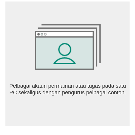
ရောက်ရှိရန်သေချာစေနိုင်သည်။
fatsecret မှ Calorie Counter ကို သင်နှစ်သက်လိမ့်မည်
ဟု မျှော်လင့်ပါသည်။ ကျွန်ုပ်တို့သည် အက်ပ်ကို ပိုမို
ကောင်းမွန်လာစေရန် အဆက်မပြတ်လုပ်ဆောင်နေပြီး
သုံးစွဲသူများ၏ အကြံပြုချက်များကို ကြိုဆိုပါသည်။
Pelbagai akaun permainan atau tugas pada satu
PC sekaligus dengan pengurus pelbagai contoh.