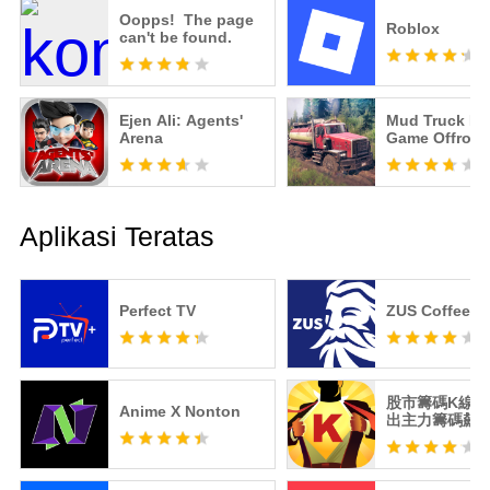
Oopps! The page
Roblox
can't be found.
Ejen Ali: Agents'
Mud Truck Dr
Arena
Game Offroad
Aplikasi Teratas
Perfect TV
ZUS Coffee
股市籌碼K線 -
Anime X Nonton
出主力籌碼飆