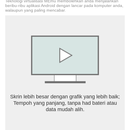
Teknologi virtualisasi MEmu membolehkan anda menjalankan
- ပံ့ပိုးမှု၊ မှတ်ချက်များနှင့်နောက်လိုက်များအတွက်
beribu-ribu aplikasi Android dengan lancar pada komputer anda,
သတိပေးချက်။
walaupun yang paling mencabar.
- အံ့သြဖွယ်ချက်ပြုတ်နည်းများနှင့်အစားအစာစိတ်ကူး
များ။
- သင်ရွေးချယ်သော ကျွမ်းကျင်ပညာရှင်နှင့် မျှဝေခြင်း
နှင့် အပြန်အလှန်ဆက်ဆံခြင်း။
- Facebook နှင့် Google အကောင့်ဝင်ပါ။
- ဝစ်ဂျက်။
အပလီကေးရှင်းသည် သင့်အစားအစာ၊ လေ့ကျင့်ခန်းနှင့်
ကိုယ်အလေးချိန်ကို သင်နှစ်သက်သော ကျန်းမာရေး
ပညာရှင်နှင့် မျှဝေရန် အဆင်ပြေဆုံးနည်းလမ်းဖြစ်သော
fatsecret Professional နှင့် ထပ်တူပြုပါသည်။ သင့်
ကျန်းမာရေးကျွမ်းကျင်ပညာရှင်သည် သင့်စွမ်းဆောင်
ရည်ကို စောင့်ကြည့်ရန်နှင့် တုံ့ပြန်ချက်၊ အကြံဉာဏ်နှင့်
Skrin lebih besar dengan grafik yang lebih baik;
ပံ့ပိုးမှုများကို ပေးဆောင်ရန် ရိုးရှင်းပြီး အစွမ်းထက်သည့်
Tempoh yang panjang, tanpa had bateri atau
ကိရိယာများကို အခမဲ့ဝင်ရောက်ခွင့်ရရှိမည်ဖြစ်သည်။
data mudah alih.
သင့်အချက်အလက်များကို နေရာမရွေး အချိန်မရွေး ဝင်
ရောက်ကြည့်ရှုနိုင်ရန် သင့်အကောင့်ကို အွန်လိုင်းတွင်