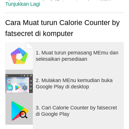
ပါသည်။ အကောင်းဆုံး၊ fatsecret သည်အခမဲ့
Tunjukkan Lagi
ဖြစ်သည်။
သင့်အစားအစာ၊ လေ့ကျင့်ခန်းနှင့် ကိုယ်အလေးချိန်ကို
Cara Muat turun Calorie Counter by
ခြေရာခံပါ၊ ကမ္ဘာ့အရည်အသွေးအမြင့်ဆုံး အစားအစာ
fatsecret di komputer
နှင့် အာဟာရဒေတာဘေ့စ်ကို အသုံးပြု၍ ပိုမို
ကောင်းမွန်သောပြောင်းလဲမှုတစ်ခုပြုလုပ်ရန် ရှာဖွေနေ
သူများ၏ ကမ္ဘာလုံးဆိုင်ရာအသိုင်းအဝန်းနှင့် ချိတ်ဆက်
1. Muat turun pemasang MEmu dan
ကာ ကိုယ်အလေးချိန်ကိုစတင်ကာ သင့်ပန်းတိုင်များကို
selesaikan persediaan
ကျန်းမာသောနည်းလမ်းဖြင့် အောင်မြင်အောင်
လုပ်ဆောင်ပါ။
fatsecret သည် လျင်မြန်ပြီး၊ အသုံးပြုရ ရိုးရှင်းပြီး သင့်
2. Mulakan MEnu kemudian buka
အစားအသောက်ကို အောင်မြင်စေရန် ကူညီပေးရန် ပြင်ပ
Google Play di desktop
ကိရိယာများနှင့် ဝန်ဆောင်မှုများ ပေါင်းစပ်ပါဝင်သည်-
- သင်စားနေသည့်အရာကို မှတ်သားထားရန် လွယ်ကူ
3. Cari Calorie Counter by fatsecret
သော အစားအသောက်ဒိုင်ယာရီကို အသုံးပြုရန် လွယ်ကူ
di Google Play
သည်။
- သင့်ကိုယ်အလေးချိန်လျှော့ချရန် အထောက်အပံ့နှင့်