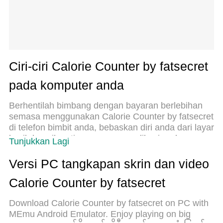
Ciri-ciri Calorie Counter by fatsecret
pada komputer anda
Berhentilah bimbang dengan bayaran berlebihan
semasa menggunakan Calorie Counter by fatsecret
di telefon bimbit anda, bebaskan diri anda dari layar
kecil dan nikmati penggunaan aplikasi pada
Tunjukkan Lagi
paparan yang jauh lebih besar. Mulai sekarang,
dapatkan pengalaman skrin penuh aplikasi anda
Versi PC tangkapan skrin dan video
dengan papan kekunci dan tetikus. MEmu Play
Calorie Counter by fatsecret
semua ciri mengejutkan yang anda harapkan:
pemasangan cepat dan penyediaan mudah,
Download Calorie Counter by fatsecret on PC with
kawalan intuitif, tidak ada batasan bateri, data
MEmu Android Emulator. Enjoy playing on big
mudah alih, dan panggilan yang mengganggu.