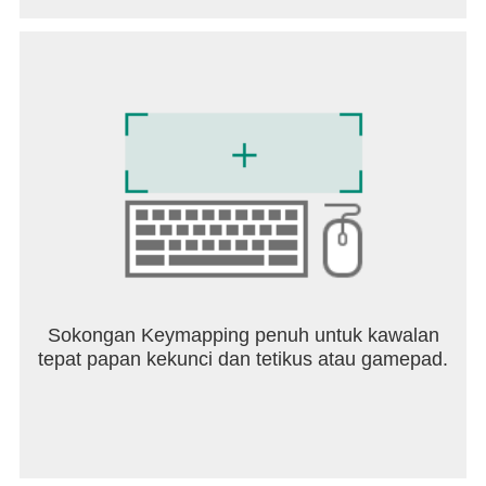
ထပ်တူပြုနိုင်သည်။
၎င်းတို့၏ အစားအသောက်နှင့် ကိုယ်အလေးချိန် စီမံ
ခန့်ခွဲခြင်းပန်းတိုင်များ အောင်မြင်ရန် အပိုအကူအညီ
အချို့ လိုအပ်သူများအတွက် ပိုမိုကောင်းမွန်သော
ဝန်ဆောင်မှုများနှင့် စွမ်းဆောင်ရည်များအတွက် ပရီမီယံ
စာရင်းသွင်းမှုများကို ရရှိနိုင်ပါသည်။ ပရီမီယံအသုံးပြု
သူများ ရရှိသည်-
- မတူညီသော အစားအသောက် ဦးစားပေးမှုများနှင့်
ကယ်လိုရီပန်းတိုင်များအတွက် ကျွန်ုပ်တို့၏
အစားအသောက်ပညာရှင်မှ ဖန်တီးထားသော အာဟာရ
အစီအစဥ်များ (Keto Style၊ ဟန်ချက်ညီသော၊ မြေထဲ
ပင်လယ်၊ ဆက်တိုက်အစာရှောင်ခြင်း၊ High Protein
Low Carb)
Sokongan Keymapping penuh untuk kawalan
- အဆင့်မြင့်အစားအစာစီစဉ်ခြင်း- ကြိုတင်စီစဉ်ပြီး
tepat papan kekunci dan tetikus atau gamepad.
အစားအစာတစ်ခုစီတွင် ကယ်လိုရီမည်မျှပါဝင်သည်ကို
ကြိုတင်သိရှိပါ။
- စိတ်ကြိုက် အစားအစာ ခေါင်းစဉ်များ- တစ်နေ့တာတွင်
သင့်အစားအစာ စားသုံးမှုကို အချက်ပေါင်းများစွာ ဖြန့်
ကျက်နိုင်စေမည့် နောက်ထပ် အစားအစာ ခြောက်မျိုး
- ရေခြေရာခံခြင်း- သင်နေ့စဥ်ရေစားသုံးမှုပန်းတိုင်သို့