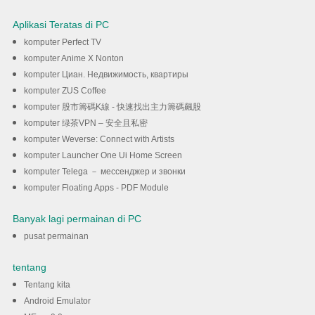
Aplikasi Teratas di PC
komputer Perfect TV
komputer Anime X Nonton
komputer Циан. Недвижимость, квартиры
komputer ZUS Coffee
komputer 股市籌碼K線 - 快速找出主力籌碼飆股
komputer 绿茶VPN – 安全且私密
komputer Weverse: Connect with Artists
komputer Launcher One Ui Home Screen
komputer Telega － мессенджер и звонки
komputer Floating Apps - PDF Module
Banyak lagi permainan di PC
pusat permainan
tentang
Tentang kita
Android Emulator