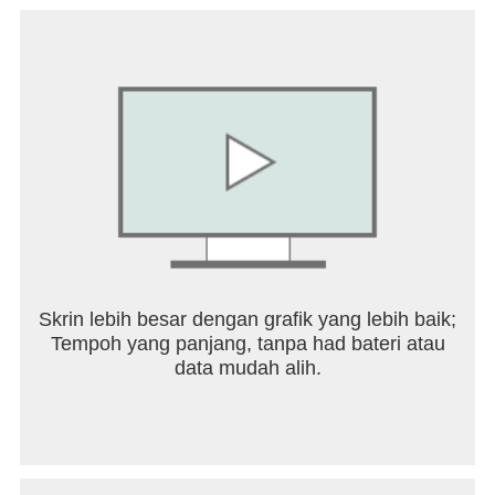
ဒ်ကို ပံ့ပိုးပေးသည်။ ဤအက်ပ်ကို အသုံးပြု၍ သင်ဒေါင်း
လုဒ်လုပ်ထားသော အကြောင်းအရာအတွက် ၎င်းတွင်
တာဝန်မရှိပါ။ သင်ဒေါင်းလုဒ်လုပ်ထားသော
အကြောင်းအရာ၏ တရားမျှတမှုကို ဆုံးဖြတ်ရာတွင်
သင့်အတွက် သက်ဆိုင်သည့် ဥပဒေများနှင့်အညီ သင့်
ကိုယ်ပိုင် စီရင်ဆုံးဖြတ်မှုကို ကျင့်သုံးပါ။ အခမဲ့နှင့် open
source အကြောင်းအရာ ဒေါင်းလုဒ်များကို အမြဲကြိုဆို
ပါသည်။
torrent ဆိုဒ်များမှ အလွယ်တကူဒေါင်းလုဒ်လုပ်နိုင်ရန်
Movies အမည်များစာရင်းကို ပေးထားပါသည်။
ကျွန်ုပ်တို့သည် ကျွန်ုပ်တို့၏ဆာဗာတွင် မည်သည့်အရာ
များကိုမျှ မသိမ်းဆည်းပါ။
Skrin lebih besar dengan grafik yang lebih baik;
Tempoh yang panjang, tanpa had bateri atau
ဉာဏပစ္စည်းမူပိုင်ခွင့်အခွင့်အရေးများကို ချိုး
data mudah alih.
ဖောက်သည်ဟု ခံစားရပါက ကျွန်ုပ်တို့ထံ စာပို့ပါ။
၎င်းတို့ထဲမှ တစ်ဦးတစ်ယောက်မျှ ရည်ရွယ်ချက်ရှိရှိ မရှိ
သောကြောင့် ၎င်းတို့ကို ပြုပြင်/တိုးတက်စေရန် ကျွန်ုပ်တို့
မျှော်လင့်ပါသည်။