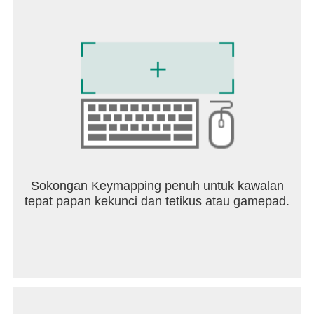
သတိပြုပါ - ဤအက်ပ်သည် ဗီဒီယိုများကို တိုက်ရိုက်
ကြည့်ရှုခြင်းမပြုပါနှင့်။
အကြံပြုချက် သို့မဟုတ် ပြဿနာတစ်စုံတစ်ရာကို
vikomsofttech@gmail.com တွင် အမြဲကြိုဆိုနေ
ပါသည်။
Sokongan Keymapping penuh untuk kawalan
tepat papan kekunci dan tetikus atau gamepad.