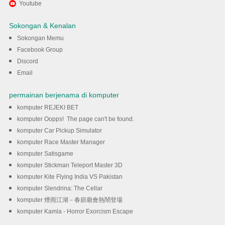
Gunakan MENu untuk
Youtube
mengalami Movie Downloader
Sokongan & Kenalan
App | Torrent pada komputer
Sokongan Memu
Facebook Group
anda
Discord
Email
DOWNLOAD
permainan berjenama di komputer
komputer REJEKI BET
komputer Oopps! The page can't be found.
komputer Car Pickup Simulator
komputer Race Master Manager
komputer Satisgame
komputer Stickman Teleport Master 3D
komputer Kite Flying India VS Pakistan
komputer Slendrina: The Cellar
komputer 煙雨江湖－春節廟會熱鬧登場
komputer Kamla - Horror Exorcism Escape