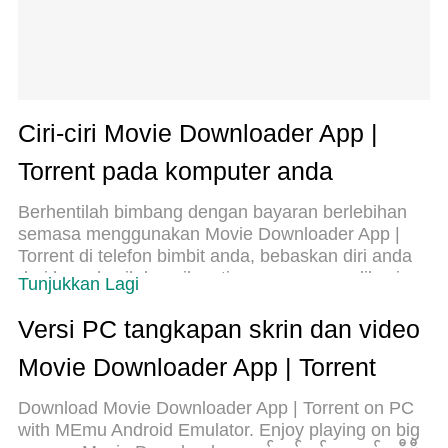
Ciri-ciri Movie Downloader App |
Torrent pada komputer anda
Berhentilah bimbang dengan bayaran berlebihan
semasa menggunakan Movie Downloader App |
Torrent di telefon bimbit anda, bebaskan diri anda
dari layar kecil dan nikmati penggunaan aplikasi
Tunjukkan Lagi
pada paparan yang jauh lebih besar. Mulai
sekarang, dapatkan pengalaman skrin penuh
Versi PC tangkapan skrin dan video
aplikasi anda dengan papan kekunci dan tetikus.
Movie Downloader App | Torrent
MEmu Play semua ciri mengejutkan yang anda
harapkan: pemasangan cepat dan penyediaan
Download Movie Downloader App | Torrent on PC
mudah, kawalan intuitif, tidak ada batasan bateri,
with MEmu Android Emulator. Enjoy playing on big
data mudah alih, dan panggilan yang mengganggu.