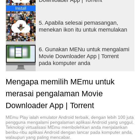
အင်္ဂါရပ်များ
Install
✓ အံဝင်ခွင်ကျဖြစ်ပြီး အလိုလိုသိနိုင်သော မျက်နှာပြင်။
✓ သင့် SmartPhone တွင် တိုက်ရိုက် တိုက်ရိုက်ကြည့်ရှု
5. Apabila selesai pemasangan,
ပါ။
menekan ikon itu untuk memulakan
✓ Movie Downloader App မှ သင့်အကြိုက်ဆုံးရုပ်ရှင်
ကို လျင်မြန်စွာရှာဖွေရန် လုပ်ဆောင်ချက်ကို ရှာဖွေပါ။
✓ ရုပ်ရှင်ကို သံလိုက်မှ သို့မဟုတ် torrent URL ပုံစံဖြင့်
6. Gunakan MENu untuk mengalami
တိုက်ရိုက်ဖွင့်ပါ။
Movie Downloader App | Torrent
✓ Movie Downloader အက်ပ်မှမဆို torrent ဖိုင်များကို
pada komputer anda
တိုက်ရိုက်ဖွင့်ပါ။
✓ အကန့်အသတ်မရှိ ရုပ်ရှင်များကို ကစားပြီး ဒေါင်းလုဒ်
Mengapa memilih MEmu untuk
လုပ်ပါ။
✓ ဒေါင်းလုဒ်လုပ်ခြင်းကို ပြန်လည်စတင်ရန်နှင့် ခေတ္တ
merasai pengalaman Movie
ရပ်ပါ။
✓ ရုပ်ရှင်ကို အချိန်မရွေး ဒေါင်းလုဒ်လုပ်ပါ။
Downloader App | Torrent
ရှင်းလင်းချက်
MEmu Play ialah emulator Android terbaik, dengan lebih 100 juta
pengguna mengalami pengalaman aplikasi Android yang unggul.
Teknologi virtualisasi MEmu membolehkan anda menjalankan
ဤအက်ပ်သည် ရုပ်ရှင်များကို ရှာဖွေခြင်းနှင့် ဒေါင်းလုဒ်
beribu-ribu aplikasi Android dengan lancar pada komputer anda,
လုပ်ရန်အတွက် ကြားနေရှာဖွေရေးအင်ဂျင်နှင့် ဒေါင်းလု
walaupun yang paling mencabar.