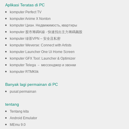
Aplikasi Teratas di PC
komputer Perfect TV
komputer Anime X Nonton
komputer Циан. Недвижимость, квартиры
komputer 股市籌碼K線 - 快速找出主力籌碼飆股
komputer 绿茶VPN – 安全且私密
komputer Weverse: Connect with Artists
komputer Launcher One Ui Home Screen
komputer GFX Tool: Launcher & Optimizer
komputer Telega － мессенджер и звонки
komputer RTMKlik
Banyak lagi permainan di PC
pusat permainan
tentang
Tentang kita
Android Emulator
MEmu 9.0