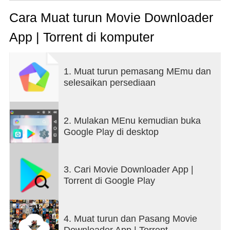
downloader အက်ပ်အားလုံးသည် ရုပ်ရှင်အားလုံးကို ဖိုင်
ဖော်မတ်ဖြင့် ပံ့ပိုးပေးသည်။ ဤ Movie Downloader အ
Cara Muat turun Movie Downloader
က်ပ်ဖြင့် တီဗီရှိုးများ၊ ဝဘ်စီးရီးများနှင့် အခမဲ့ရုပ်ရှင်များ
App | Torrent di komputer
ကို HD အရည်အသွေးပြည့်ရုပ်ရှင်ဖြင့် ဒေါင်းလုဒ်လုပ်
ပါ။ ရုပ်ရှင်များအတွက် အကောင်းဆုံးအက်ပ်။ Movie
Downloader အက်ပ်ကို အသုံးပြု၍ ဘောလီးဝုဒ်၊ ဟော
1. Muat turun pemasang MEmu dan
လိဝုဒ်နှင့် တောင်ဘက်ရုပ်ရှင်အားလုံးကို အခမဲ့ရှာဖွေ
selesaikan persediaan
နိုင်သည်။ ကမ္ဘာတစ်ဝှမ်းရှိ ရုပ်ရှင်များကိုလည်း ရှာဖွေနိုင်
ပါသည်။ Torrent movie downloader အက်ပ်သည်
torrent ရုပ်ရှင်ဒေါင်းလုဒ်အက်ပ်အတွက် တစ်ခုတည်း
သော ဖြေရှင်းချက်ဖြစ်သည်။
2. Mulakan MEnu kemudian buka
Google Play di desktop
Movie Downloader သည် သင့် Android စမတ်ဖုန်းတွင်
အကောင်းဆုံးရုပ်ရှင်များကို တိုက်ရိုက်ကြည့်ရှုခံစားနိုင်
3. Cari Movie Downloader App |
စေမည့် အက်ပ်တစ်ခုဖြစ်သည်။ အပိုင်းများကို အက်ပ်မှ
Torrent di Google Play
တိုက်ရိုက်ကြည့်ရှုရုံသာမက ၎င်းတို့ကို သင့်
စက်၏မှတ်ဉာဏ်တွင် ဒေါင်းလုဒ်လုပ်ပြီး အင်တာနက်
ချိတ်ဆက်မှုမရှိဘဲ နောက်ပိုင်းတွင် ၎င်းတို့ကို ကြည့်ရှု
4. Muat turun dan Pasang Movie
နိုင်သည်။
Downloader App | Torrent