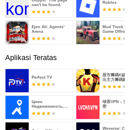
Oopps! The page
Roblox
can't be found.
Ejen Ali: Agents'
Mud Truck Dr
Arena
Game Offroad
Aplikasi Teratas
股市籌碼K線 -
Perfect TV
出主力籌碼飆
Циан.
绿茶VPN – 
Недвижимость,
密
квартиры
Weverse: Con