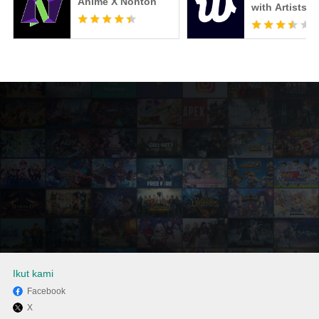
Anime X Nonton
with Artists
Ikut kami
Facebook
X