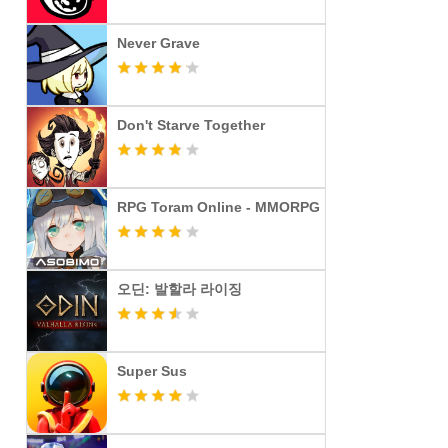
Never Grave
Don't Starve Together
RPG Toram Online - MMORPG
오딘: 발할라 라이징
Super Sus