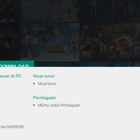
DOWNLOAD
ainan di PC
Muat turun
Muat turun
Perniagaan
MEmu untuk Perniagaan
ROID PADA KOMPUTER