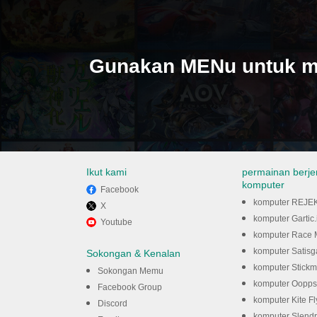
Gunakan MENu untuk m
Ikut kami
permainan berje
komputer
Facebook
komputer REJEK
X
komputer Gartic.io 
Youtube
anything pada kompute
komputer Race 
komputer Satis
Sokongan & Kenalan
komputer Stickman 
Sokongan Memu
komputer Oopps! The 
Facebook Group
komputer Kite Flying
Discord
komputer Slendr