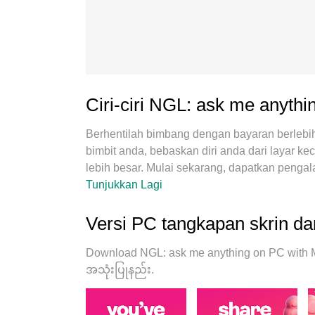
Ciri-ciri NGL: ask me anyth
Berhentilah bimbang dengan bayaran berlebi
bimbit anda, bebaskan diri anda dari layar k
lebih besar. Mulai sekarang, dapatkan penga
tetikus. MEmu Play semua ciri mengejutkan
Tunjukkan Lagi
mudah, kawalan intuitif, tidak ada batasan b
MEmu 9 yang baru adalah pilihan terbaik un
Versi PC tangkapan skrin d
Dikodkan dengan penyerapan kami, pengurus 
pada masa yang sama mungkin. Dan yang pali
Download NGL: ask me anything on PC with M
potensi penuh PC anda, menjadikan semuany
အသုံးပြုနည်း.