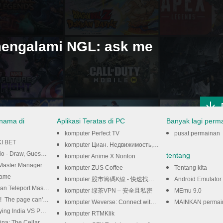
engalami NGL: ask me
nama di
Aplikasi Teratas di PC
Banyak lagi perm
komputer Perfect TV
pusat permainan
I BET
komputer Циан. Недвижимость, квартиры
- Draw, Guess, WIN
tentang
komputer Anime X Nonton
r anda
Master Manager
komputer ZUS Coffee
Tentang kita
game
komputer 股市籌碼K線 - 快速找出主力籌碼飆股
Android Emulator
Teleport Master 3D
komputer 绿茶VPN – 安全且私密
MEmu 9.0
page can't be found.
komputer Weverse: Connect with Artists
MAINKAN permainan AND
 India VS Pakistan
komputer RTMKlik
ina: The Cellar