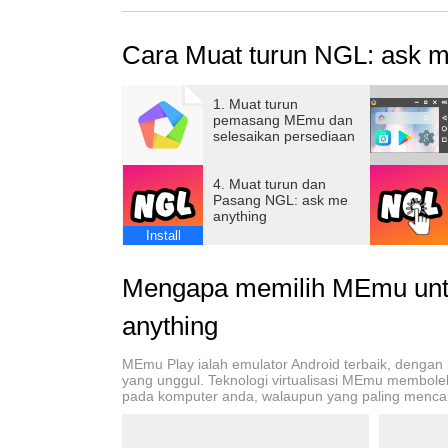
ကျွန်ုပ်တို့၏အသုံးပြုသူများ၏ဘေးကင်းမှုက
Cara Muat turun NGL: ask m
မက်ဆေ့ချ်များကိုစကင်န်ဖတ်ရန်အတွက် ပထမဆု
ထိန်းချုပ်မှုဖြေရှင်းချက်ကို အသုံးချပါသည်။
1. Muat turun
pemasang MEmu dan
-
selesaikan persediaan
NGL Pro အဖွဲ့ဝင်များသည် ဝင်ရောက်ခွင့်ရှိသည်-
4. Muat turun dan
- Pro ဂိမ်းများသို့ သီးသန့်ဝင်ရောက်ခွင့်
Pasang NGL: ask me
anything
- ၎င်းတို့၏ မက်ဆေ့ချ်တစ်ခုစီကို ပေးပို့ခဲ့သူအက
Install
- အင်္ဂါရပ်အသစ်များကို စောစောစီးစီးဝင်ရောက်
Mengapa memilih MEmu unt
NGL Pro သည် အခပေး သက်တမ်းတိုးနိုင်သော စာ
anything
-
MEmu Play ialah emulator Android terbaik, dengan
yang unggul. Teknologi virtualisasi MEmu membole
ဝန်ဆောင်မှုစည်းမျဉ်းများ- https://ngl.link/terms
pada komputer anda, walaupun yang paling menca
ကိုယ်ရေးကိုယ်တာမူဝါဒ- https://ngl.link/privacy