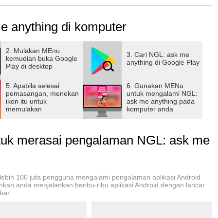
ိုသေချာစေရန်၊ NGL သည် မသင့်လျော်သောအကြောင်းအရာအတွက်
e anything di komputer
ံးကာကွယ်ရေးလိုင်းအဖြစ် Hive Moderation ၏ အလိုအလျောက်
2. Mulakan MEnu
3. Cari NGL: ask me
kemudian buka Google
anything di Google Play
Play di desktop
5. Apabila selesai
6. Gunakan MENu
pemasangan, menekan
untuk mengalami NGL:
ikon itu untuk
ask me anything pada
ြောင်း အရိပ်အမြွက်များ
memulakan
komputer anda
ပါ။
uk merasai pengalaman NGL: ask me
ရင်းသွင်းမှုတစ်ခုဖြစ်သည်။
 lebih 100 juta pengguna mengalami pengalaman aplikasi Android
hkan anda menjalankan beribu-ribu aplikasi Android dengan lancar
-of-service
bar.
-policy