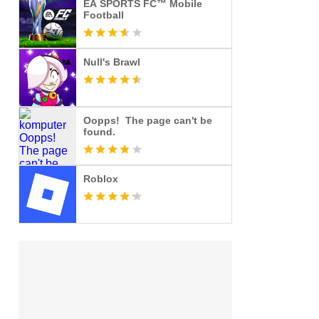
EA SPORTS FC™ Mobile
Football
Null's Brawl
Oopps! The page can't be
found.
Roblox