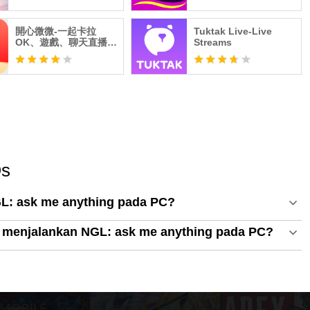
開心微微-一起卡拉
Tuktak Live-Live
OK、遊戲、聊天直播、
Streams
交友
Qs
: ask me anything pada PC?
 menjalankan NGL: ask me anything pada PC?