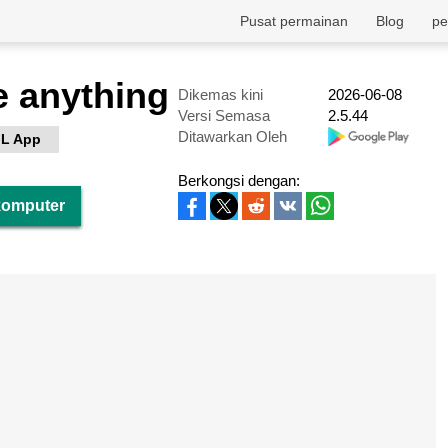
Pusat permainan
Blog
pe
 anything
Dikemas kini
2026-06-08
Versi Semasa
2.5.44
Ditawarkan Oleh
L App
Berkongsi dengan:
 komputer