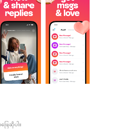
ာဖြေဆိုပါ။