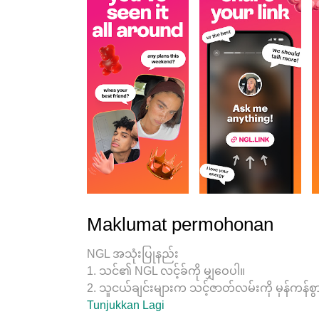
Maklumat permohonan
NGL အသုံးပြုနည်း
1. သင်၏ NGL လင့်ခ်ကို မျှဝေပါ။
2. သူငယ်ချင်းများက သင့်ဇာတ်လမ်းကို မှန်ကန်စွ
3. NGL တွင် တုံ့ပြန်မှုများကို ရယူပါ။
Tunjukkan Lagi