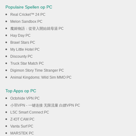
Populaire Spellen op PC
Real Cricket™ 24 PC
Melon Sandbox PC
魔姬物語：從登入開始就母湯 PC
Hay Day PC
Brawl Stars PC
My Little Hotel PC
Discounty PC
Truck Star Match PC
Digimon Story Time Stranger PC
Animal Kingdoms: Wild Sim MMO PC
Top Apps op PC
Octohide VPN PC
小羽VPN - 一键连接 无限流量 白嫖VPN PC
LSC Smart Connect PC
Z-IOT CAM PC
Vanta Surf PC
MARSTEK PC