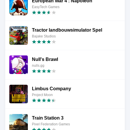
European War 4 : Napoleon
EasyTech Games
Tractor landbouwsimulator Spel
Bajake Studios
Null's Brawl
nulls.gg
Limbus Company
Project Moon
Train Station 3
Pixel Federation Games