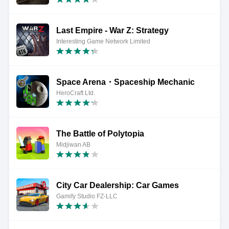
Last Empire - War Z: Strategy
Interesting Game Network Limited
Space Arena・Spaceship Mechanic
HeroCraft Ltd.
The Battle of Polytopia
Midjiwan AB
City Car Dealership: Car Games
Gamify Studio FZ-LLC