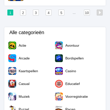
...
1
2
3
4
5
10
Alle categorieën
Actie
Avontuur
Arcade
Bordspellen
Kaartspellen
Casino
Casual
Educatief
Muziek
Voorregistratie
Puzzel
Racen