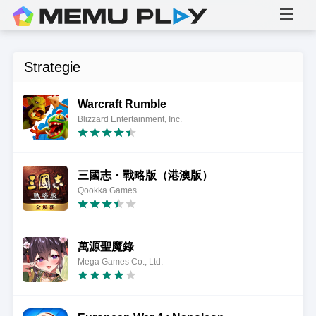
Strategie
Warcraft Rumble
Blizzard Entertainment, Inc.
三國志・戰略版（港澳版）
Qookka Games
萬源聖魔錄
Mega Games Co., Ltd.