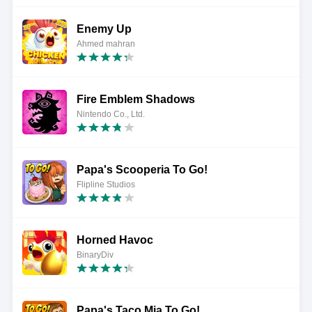
Enemy Up
Ahmed mahran
Fire Emblem Shadows
Nintendo Co., Ltd.
Papa's Scooperia To Go!
Flipline Studios
Horned Havoc
BinaryDiv
Papa's Taco Mia To Go!