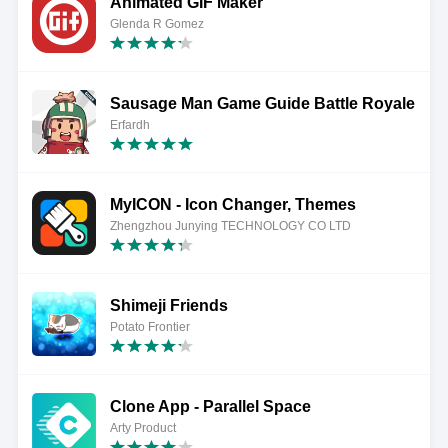
Animated GIF Maker
Glenda R Gomez
Sausage Man Game Guide Battle Royale
Erfardh
MyICON - Icon Changer, Themes
Zhengzhou Junying TECHNOLOGY CO LTD
Shimeji Friends
Potato Frontier
Clone App - Parallel Space
Arty Product