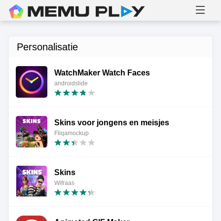
Personalisatie
WatchMaker Watch Faces
androidslide
Skins voor jongens en meisjes
Fliqamockup
Skins
Wifraas