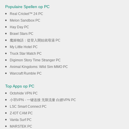
Populaire Spellen op PC
Real Cricket™ 24 PC
Melon Sandbox PC
Hay Day PC
Brawl Stars PC
魔姬物語：從登入開始就母湯 PC
My Little Hotel PC
Truck Star Match PC
Digimon Story Time Stranger PC
Animal Kingdoms: Wild Sim MMO PC
Warcraft Rumble PC
Top Apps op PC
Octohide VPN PC
小羽VPN - 一键连接 无限流量 白嫖VPN PC
LSC Smart Connect PC
Z-IOT CAM PC
Vanta Surf PC
MARSTEK PC