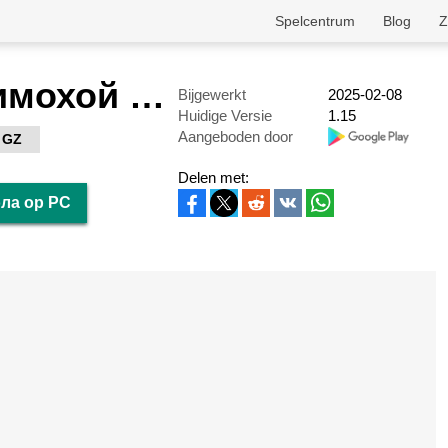
Spelcentrum
Blog
Z
5 ночей с Тимохой 4: Школа
Bijgewerkt
2025-02-08
Huidige Versie
1.15
Aangeboden door
 GZ
Delen met:
ола op PC