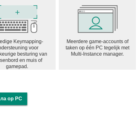
ledige Keymapping-
Meerdere game-accounts of
ndersteuning voor
taken op één PC tegelijk met
eurige besturing van
Multi-Instance manager.
tsenbord en muis of
gamepad.
ола op PC