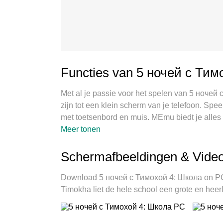
Functies van 5 ночей с Тим
Met al je passie voor het spelen van 5 ночей
zijn tot een klein scherm van je telefoon. Spee
met toetsenbord en muis. MEmu biedt je alles
Школа op PC. Speel zo lang als je wilt, geen 
Meer tonen
oproepen. De gloednieuwe MEmu 9 is de best
Voorbereid met onze expertise, maakt het ui
Schermafbeeldingen & Vide
с Тимохой 4: Школа een echt PC-spel. MEmu 
accounts op hetzelfde apparaat mogelijk. En h
Download 5 ночей с Тимохой 4: Школа on PC 
volledige potentieel van je PC benutten, waard
Timokha liet de hele school een grote en heerli