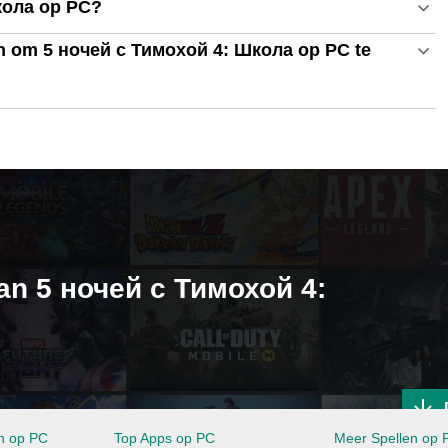
кола op PC?
en om 5 ночей с Тимохой 4: Школа op PC te
van 5 ночей с Тимохой 4:
en op PC
Top Apps op PC
Meer Spellen op 