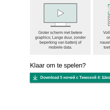
Groter scherm met betere
Vol
graphics; Lange duur, zonder
o
beperking van batterij of
nauwk
mobiele data.
toe
Klaar om te spelen?
Download 5 ночей с Тимохой 4: Шк