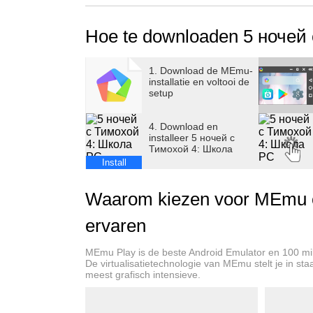
Hoe te downloaden 5 ночей
1. Download de MEmu-
installatie en voltooi de
setup
4. Download en
installeer 5 ночей с
Тимохой 4: Школа
Install
Waarom kiezen voor MEmu o
ervaren
MEmu Play is de beste Android Emulator en 100 mi
De virtualisatietechnologie van MEmu stelt je in st
meest grafisch intensieve.