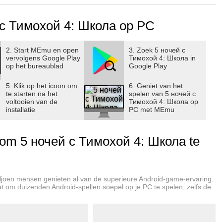
 с Тимохой 4: Школа op PC
2. Start MEmu en open
3. Zoek 5 ночей с
vervolgens Google Play
Тимохой 4: Школа in
op het bureaublad
Google Play
5. Klik op het icoon om
6. Geniet van het
te starten na het
spelen van 5 ночей с
voltooien van de
Тимохой 4: Школа op
installatie
PC met MEmu
m 5 ночей с Тимохой 4: Школа te
ljoen mensen genieten al van de superieure Android-game-ervaring.
aat om duizenden Android-spellen soepel op je PC te spelen, zelfs de