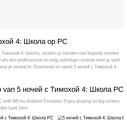
охой 4: Школа op PC
 с Тимохой 4: Школа, zouden je handen niet beperkt moeten
l als een professional en krijg volledige controle over je spel
 wat je verwacht. Download en speel 5 ночей с Тимохой 4:
beperkingen meer van batterij, mobiele data en storende
e keuze om 5 ночей с Тимохой 4: Школа op PC te spelen.
tmuntende vooraf ingestelde keymapping systeem van 5 ночей
o van 5 ночей с Тимохой 4: Школа PC
multi-instance manager maakt het spelen van 2 of meer
et belangrijkste, onze exclusieve emulatie-engine kan het
with MEmu Android Emulator. Enjoy playing on big screen.
oor alles soepel verloopt.
jke taart zien!