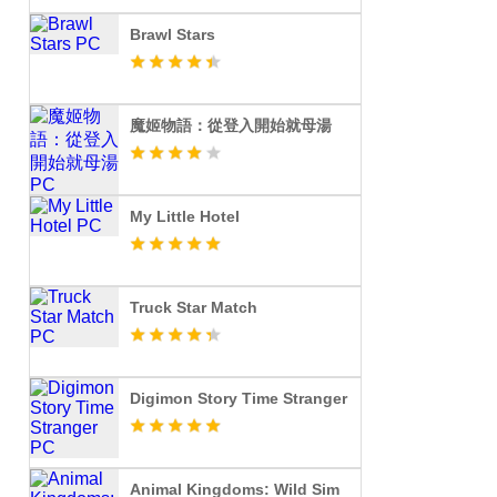
Brawl Stars
魔姬物語：從登入開始就母湯
My Little Hotel
Truck Star Match
Digimon Story Time Stranger
Animal Kingdoms: Wild Sim