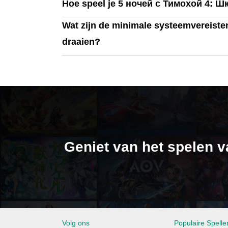
Hoe speel je 5 ночей с Тимохой 4: Ш
Wat zijn de minimale systeemvereist
draaien?
Geniet van het spelen 
Volg ons
Populaire Spell