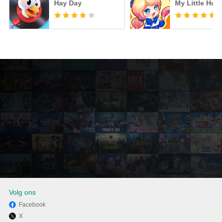
Hay Day
My Little Hote
Volg ons
Facebook
X