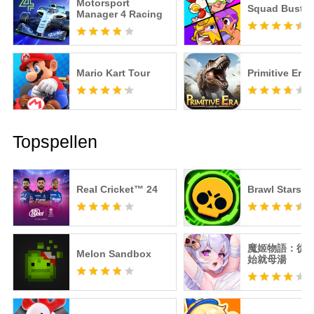
Motorsport
Squad Buster
Manager 4 Racing
Mario Kart Tour
Primitive Era
Topspellen
Real Cricket™ 24
Brawl Stars
魔姬物語：從
Melon Sandbox
始就母湯