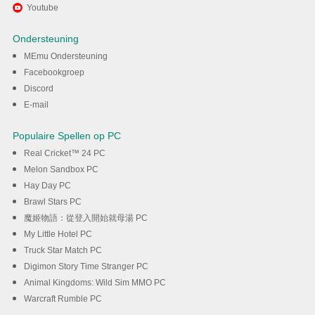
Geniet van het spelen van
Youtube
Good Pizza, Great Pizza op PC
Ondersteuning
met MEmu
MEmu Ondersteuning
Facebookgroep
Discord
DOWNLOAD
E-mail
Populaire Spellen op PC
Real Cricket™ 24 PC
Melon Sandbox PC
Hay Day PC
Brawl Stars PC
魔姬物語：從登入開始就母湯 PC
My Little Hotel PC
Truck Star Match PC
Digimon Story Time Stranger PC
Animal Kingdoms: Wild Sim MMO PC
Warcraft Rumble PC