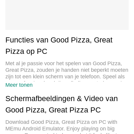
Functies van Good Pizza, Great
Pizza op PC
Met al je passie voor het spelen van Good Pizza,
Great Pizza, zouden je handen niet beperkt moeten
zijn tot een klein scherm van je telefoon. Speel als
een professional en krijg volledige controle over je
Meer tonen
spel met toetsenbord en muis. MEmu biedt je alles
wat je verwacht. Download en speel Good Pizza,
Schermafbeeldingen & Video van
Great Pizza op PC. Speel zo lang als je wilt, geen
Good Pizza, Great Pizza PC
beperkingen meer van batterij, mobiele data en
storende oproepen. De gloednieuwe MEmu 9 is de
Download Good Pizza, Great Pizza on PC with
beste keuze om Good Pizza, Great Pizza op PC te
MEmu Android Emulator. Enjoy playing on big
spelen. Voorbereid met onze expertise, maakt het