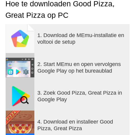
toppings, decor and kitchen equipment to compete
Hoe te downloaden Good Pizza,
against your pizza rival, Alicante!
Great Pizza op PC
GAME HIGHLIGHTS
1. Download de MEmu-installatie en
voltooi de setup
2. Start MEmu en open vervolgens
Google Play op het bureaublad
3. Zoek Good Pizza, Great Pizza in
Google Play
4. Download en installeer Good
Pizza, Great Pizza