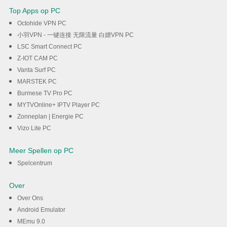
Top Apps op PC
Octohide VPN PC
小羽VPN - 一键连接 无限流量 白嫖VPN PC
LSC Smart Connect PC
Z-IOT CAM PC
Vanta Surf PC
MARSTEK PC
Burmese TV Pro PC
MYTVOnline+ IPTV Player PC
Zonneplan | Energie PC
Vizo Lite PC
Meer Spellen op PC
Spelcentrum
Over
Over Ons
Android Emulator
MEmu 9.0