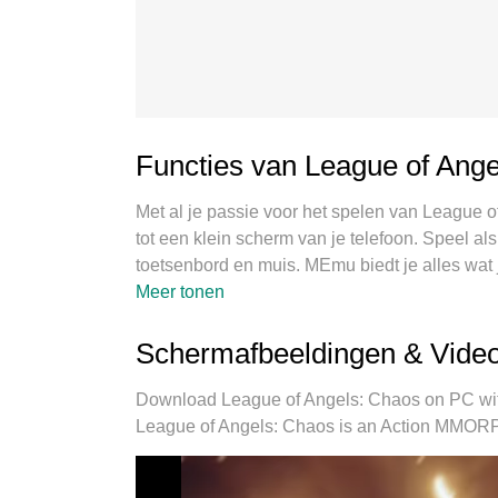
Functies van League of Ang
Met al je passie voor het spelen van League o
tot een klein scherm van je telefoon. Speel als
toetsenbord en muis. MEmu biedt je alles wa
PC. Speel zo lang als je wilt, geen beperking
Meer tonen
gloednieuwe MEmu 9 is de beste keuze om Le
onze expertise, maakt het uitmuntende voora
Schermafbeeldingen & Video
Chaos een echt PC-spel. MEmu multi-instanc
hetzelfde apparaat mogelijk. En het belangrij
Download League of Angels: Chaos on PC wit
potentieel van je PC benutten, waardoor alles
League of Angels: Chaos is an Action MMORP