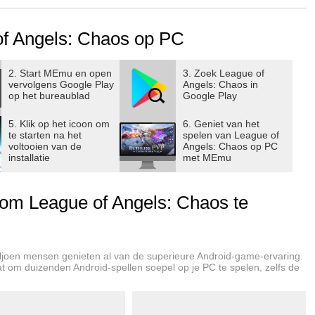
f Angels: Chaos op PC
ne power!
2. Start MEmu en open
3. Zoek League of
vervolgens Google Play
Angels: Chaos in
 change the tide of battle.
op het bureaublad
Google Play
 Blessings add more strategy to the combat.
5. Klik op het icoon om
6. Geniet van het
te starten na het
spelen van League of
voltooien van de
Angels: Chaos op PC
h their own skill sets and play styles.
installatie
met MEmu
phold honor and the glory of his order. Wielding massive
 and death on the battlefield.
m League of Angels: Chaos te
 primal forces at his fingertips. Possessing generations of
on his foes.
r mark. Trained by the ancient elves, her mastery of the bow
ljoen mensen genieten al van de superieure Android-game-ervaring.
aat om duizenden Android-spellen soepel op je PC te spelen, zelfs de
t 〓