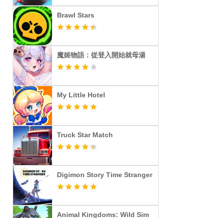
Brawl Stars
魔姬物語：從登入開始就母湯
My Little Hotel
Truck Star Match
Digimon Story Time Stranger
Animal Kingdoms: Wild Sim