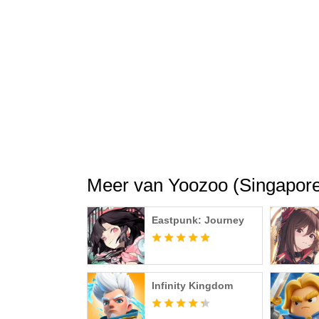
Facebook: https://www.facebook.com/Leagu
FB Group: https://www.facebook.com/groups/lo
Discord: https://discord.gg/a24Z7P3KGS
Website: https://loachaos.gtarcade.com/
Meer van Yoozoo (Singapore)
Eastpunk: Journey
Infinity Kingdom