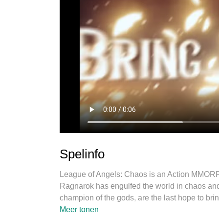
Spelinfo
League of Angels: Chaos is an Action MMORP
Ragnarok has engulfed the world in chaos an
champion of the gods, are the last hope to bri
Embark on your journey to become a legend!
Meer tonen