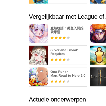
Vergelijkbaar met League of
魔姬物語：從登入開始
就母湯
Silver and Blood:
Requiem
One-Punch
Man:Road to Hero 2.0
Actuele onderwerpen