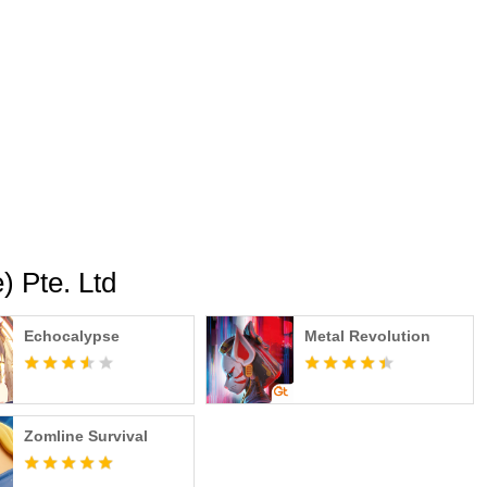
eofAngelsChaos
achaosofficial/
 Pte. Ltd
Echocalypse
Metal Revolution
Zomline Survival