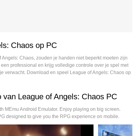
els: Chaos op PC
f Angels: Chaos, zouden je handen niet beperkt moeten zijn
 een professional en krijg volledige controle over je spel met
t je verwacht. Download en speel League of Angels: Chaos op
en meer van batterij, mobiele data en storende oproepen. De
ague of Angels: Chaos op PC te spelen. Voorbereid met
f ingestelde keymapping systeem van League of Angels:
 van League of Angels: Chaos PC
e manager maakt het spelen van 2 of meer accounts op
kste, onze exclusieve emulatie-engine kan het volledige
h MEmu Android Emulator. Enjoy playing on big screen.
 soepel verloopt.
G designed to give you the RPG experience on mobile.