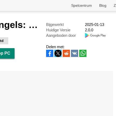
Spelcentrum
Blog
Z
League of Angels: Chaos
Bijgewerkt
2025-01-13
Huidige Versie
2.0.0
Aangeboden door
td
Delen met:
op PC