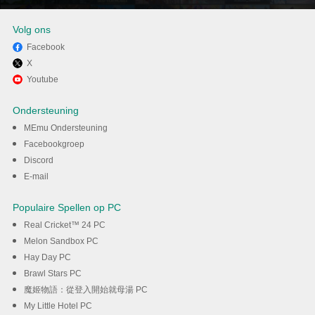
Volg ons
Facebook
X
Geniet van het spelen van
Youtube
Ludo Club - Dice & Board
Ondersteuning
Game op PC met MEmu
MEmu Ondersteuning
Facebookgroep
Discord
DOWNLOAD
E-mail
Populaire Spellen op PC
Real Cricket™ 24 PC
Melon Sandbox PC
Hay Day PC
Brawl Stars PC
魔姬物語：從登入開始就母湯 PC
My Little Hotel PC