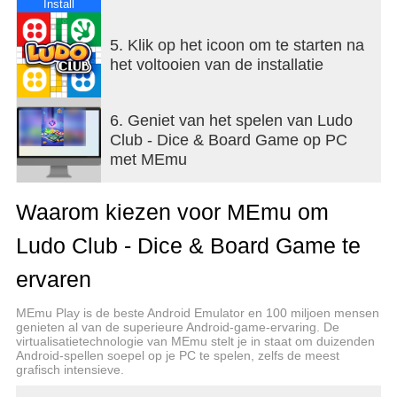
op je speelbord! Dit spel is zeer F2P-vriendelijk, je
Install
kunt GRATIS munten winnen met onze dagelijkse
bonus- en Lucky Dice-functies om te blijven spelen!
5. Klik op het icoon om te starten na
het voltooien van de installatie
Op zoek naar urenlang non-stop plezier op je
telefoon? Installeer Ludo Club en speel ieders
favoriete bordspel uit de kindertijd van de
6. Geniet van het spelen van Ludo
ontwikkelaars van India's favoriete spellen. Ludo
Club - Dice & Board Game op PC
Club is verkrijgbaar in luide, opvallende kleuren en
met MEmu
prachtige bord- en dobbelsteenontwerpen voor het
HD-scherm van je telefoon.
Waarom kiezen voor MEmu om
Waar wacht je op? Laten we de dobbelstenen
Ludo Club - Dice & Board Game te
gooien!
ervaren
MEmu Play is de beste Android Emulator en 100 miljoen mensen
genieten al van de superieure Android-game-ervaring. De
virtualisatietechnologie van MEmu stelt je in staat om duizenden
Android-spellen soepel op je PC te spelen, zelfs de meest
grafisch intensieve.