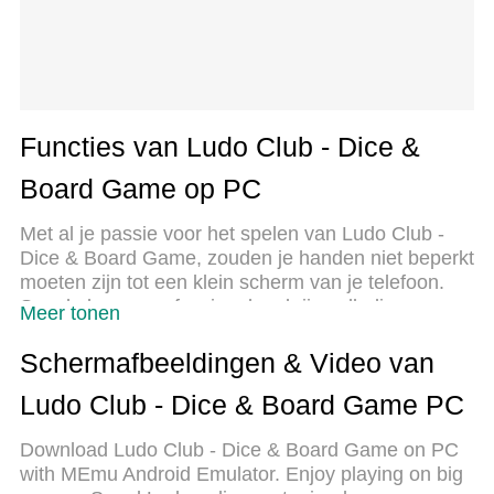
Functies van Ludo Club - Dice &
Board Game op PC
Met al je passie voor het spelen van Ludo Club -
Dice & Board Game, zouden je handen niet beperkt
moeten zijn tot een klein scherm van je telefoon.
Speel als een professional en krijg volledige
Meer tonen
controle over je spel met toetsenbord en muis.
MEmu biedt je alles wat je verwacht. Download en
Schermafbeeldingen & Video van
speel Ludo Club - Dice & Board Game op PC.
Ludo Club - Dice & Board Game PC
Speel zo lang als je wilt, geen beperkingen meer
van batterij, mobiele data en storende oproepen.
Download Ludo Club - Dice & Board Game on PC
De gloednieuwe MEmu 9 is de beste keuze om
with MEmu Android Emulator. Enjoy playing on big
Ludo Club - Dice & Board Game op PC te spelen.