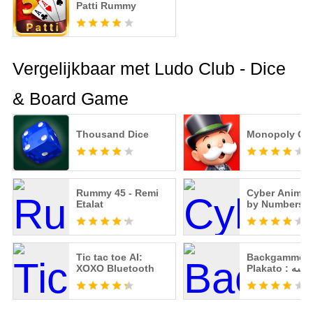
Patti Rummy
Vergelijkbaar met Ludo Club - Dice
& Board Game
Thousand Dice
Monopoly GO
Rummy 45 - Remi
Cyber Anime 
Etalat
by Numbers
Tic tac toe AI:
Backgammon
XOXO Bluetooth
Plakato : 