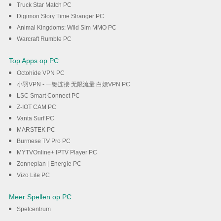
Truck Star Match PC
Digimon Story Time Stranger PC
Animal Kingdoms: Wild Sim MMO PC
Warcraft Rumble PC
Top Apps op PC
Octohide VPN PC
小羽VPN - 一键连接 无限流量 白嫖VPN PC
LSC Smart Connect PC
Z-IOT CAM PC
Vanta Surf PC
MARSTEK PC
Burmese TV Pro PC
MYTVOnline+ IPTV Player PC
Zonneplan | Energie PC
Vizo Lite PC
Meer Spellen op PC
Spelcentrum