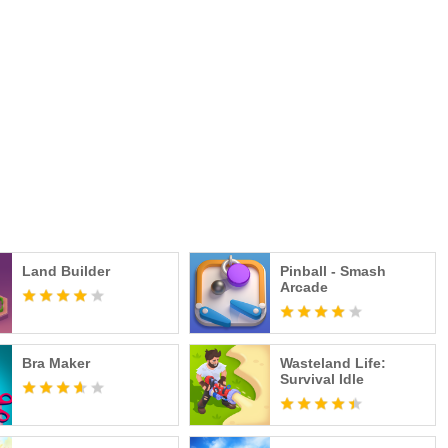
om de ervaring van gasten van uw accommodatie te
e kamerontwerpen op elke locatie. In deze boeiende simulator
n interieurontwerper!
ineel en eenvoudig te spelen is en eindeloze uren
snelle wereld van gastvrijheid en ontwikkel je vaardigheden
slag met het bouwen van een accommodatie-imperium.
Land Builder
Pinball - Smash
Arcade
y
s-of-use
Bra Maker
Wasteland Life:
Survival Idle