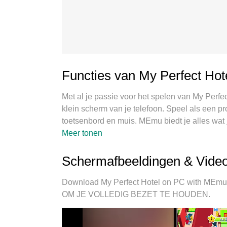
Functies van My Perfect Hot
Met al je passie voor het spelen van My Perfec
klein scherm van je telefoon. Speel als een pro
toetsenbord en muis. MEmu biedt je alles wat
Speel zo lang als je wilt, geen beperkingen m
Meer tonen
gloednieuwe MEmu 9 is de beste keuze om My 
expertise, maakt het uitmuntende vooraf inge
Schermafbeeldingen & Video
spel. MEmu multi-instance manager maakt het
mogelijk. En het belangrijkste, onze exclusie
Download My Perfect Hotel on PC with MEmu 
benutten, waardoor alles soepel verloopt.
OM JE VOLLEDIG BEZET TE HOUDEN.