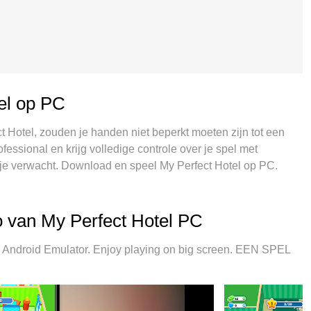
el op PC
t Hotel, zouden je handen niet beperkt moeten zijn tot een
fessional en krijg volledige controle over je spel met
 je verwacht. Download en speel My Perfect Hotel op PC.
eer van batterij, mobiele data en storende oproepen. De
Perfect Hotel op PC te spelen. Voorbereid met onze
stelde keymapping systeem van My Perfect Hotel een echt PC-
 van My Perfect Hotel PC
 spelen van 2 of meer accounts op hetzelfde apparaat
ve emulatie-engine kan het volledige potentieel van je PC
Android Emulator. Enjoy playing on big screen. EEN SPEL