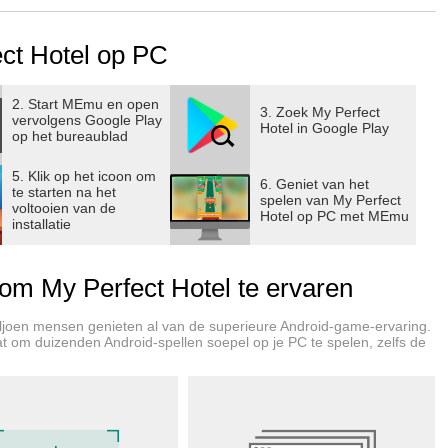
 hotelmanager, investeer verstandig in personeels- en
n ​​horecamagnaat te worden in deze verslavende en
ct Hotel op PC
2. Start MEmu en open
3. Zoek My Perfect
vervolgens Google Play
Hotel in Google Play
op het bureaublad
oudige piccolo die in zijn eentje kamers schoonmaakt,
n fooien verzamelt en de badkamer gevuld houdt met
5. Klik op het icoon om
6. Geniet van het
te starten na het
rdt, upgradet u kamers en faciliteiten en neemt u nieuw
spelen van My Perfect
voltooien van de
Hotel op PC met MEmu
 uw hotel bij te houden. Uw gasten slapen misschien
installatie
n voor een vastberaden hotelmagnaat.
m My Perfect Hotel te ervaren
e hotels om te verkennen en uit te breiden, elk met tientallen
n voordat je vijfsterrenperfectie bereikt. Open hotels aan de
ljoen mensen genieten al van de superieure Android-game-ervaring.
 van een bosrijke omgeving. Toon uw bekwaamheid als manager
aat om duizenden Android-spellen soepel op je PC te spelen, zelfs de
 om een ​​nieuw en groter pand te krijgen en vervolg uw weg
 heeft ook zijn eigen stijl en sfeer.
ze sector met hoge inzetten, kunt u niet in een rustig tempo