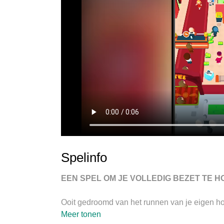
Spelinfo
EEN SPEL OM JE VOLLEDIG BEZET TE 
Ooit gedroomd van het runnen van je eigen ho
tijdmanagementspel waarbij het doel is om ee
Meer tonen