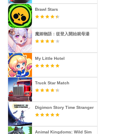
Brawl Stars
魔姬物語：從登入開始就母湯
My Little Hotel
Truck Star Match
Digimon Story Time Stranger
Animal Kingdoms: Wild Sim