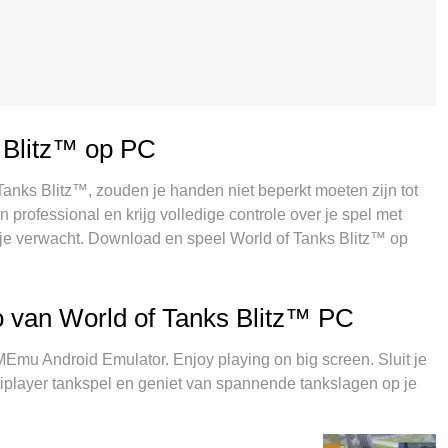
 Blitz™ op PC
Tanks Blitz™, zouden je handen niet beperkt moeten zijn tot
 professional en krijg volledige controle over je spel met
 je verwacht. Download en speel World of Tanks Blitz™ op
en meer van batterij, mobiele data en storende oproepen. De
ld of Tanks Blitz™ op PC te spelen. Voorbereid met onze
estelde keymapping systeem van World of Tanks Blitz™ een
 van World of Tanks Blitz™ PC
aakt het spelen van 2 of meer accounts op hetzelfde
 exclusieve emulatie-engine kan het volledige potentieel van
mu Android Emulator. Enjoy playing on big screen. Sluit je
t.
tiplayer tankspel en geniet van spannende tankslagen op je