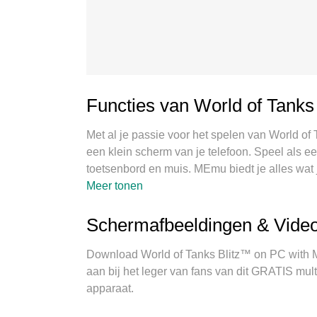
Functies van World of Tanks
Met al je passie voor het spelen van World of 
een klein scherm van je telefoon. Speel als een
toetsenbord en muis. MEmu biedt je alles wat
PC. Speel zo lang als je wilt, geen beperking
Meer tonen
gloednieuwe MEmu 9 is de beste keuze om Wor
expertise, maakt het uitmuntende vooraf ing
Schermafbeeldingen & Video
echt PC-spel. MEmu multi-instance manager m
apparaat mogelijk. En het belangrijkste, onze
Download World of Tanks Blitz™ on PC with ME
je PC benutten, waardoor alles soepel verloop
aan bij het leger van fans van dit GRATIS mul
apparaat.