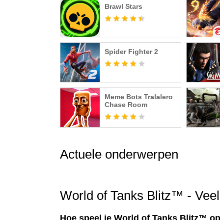
Brawl Stars
Spider Fighter 2
Meme Bots Tralalero
Chase Room
Actuele onderwerpen
World of Tanks Blitz™ - Vee
Hoe speel je World of Tanks Blitz™ o