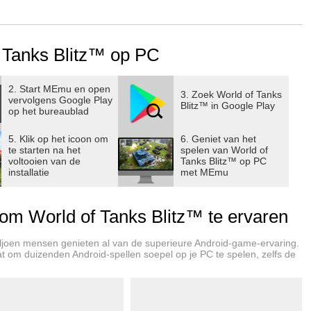
 I tankjes tot geavanceerde niveau X machines. Voel de
garage gevechtsklaar maakt om uit te rukken voor actie en
 Tanks Blitz™ op PC
2. Start MEmu en open
3. Zoek World of Tanks
vervolgens Google Play
tele voertuigen uit blauwdrukken van beroemde ingenieurs om
Blitz™ in Google Play
op het bureaublad
5. Klik op het icoon om
6. Geniet van het
te starten na het
spelen van World of
S IN DE STRIJD
voltooien van de
Tanks Blitz™ op PC
schillend vormgegeven rompen en koepels kunnen zelfs de
installatie
met MEmu
m World of Tanks Blitz™ te ervaren
 op monsters, dinosauriërs, cartoons, musici en andere
ljoen mensen genieten al van de superieure Android-game-ervaring.
sies voor beloningen waarmee je je favoriete voertuigen kunt
aat om duizenden Android-spellen soepel op je PC te spelen, zelfs de