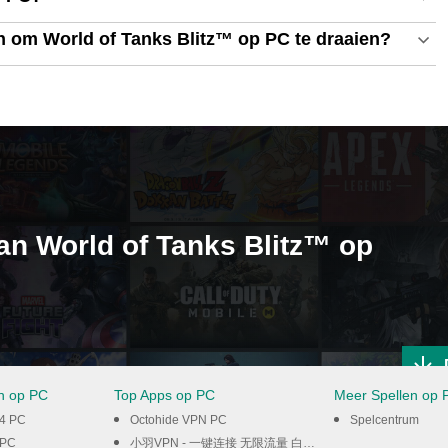
n om World of Tanks Blitz™ op PC te draaien?
an World of Tanks Blitz™ op
en op PC
Top Apps op PC
Meer Spellen op 
24 PC
Octohide VPN PC
Spelcentrum
 PC
小羽VPN - 一键连接 无限流量 白嫖VPN PC