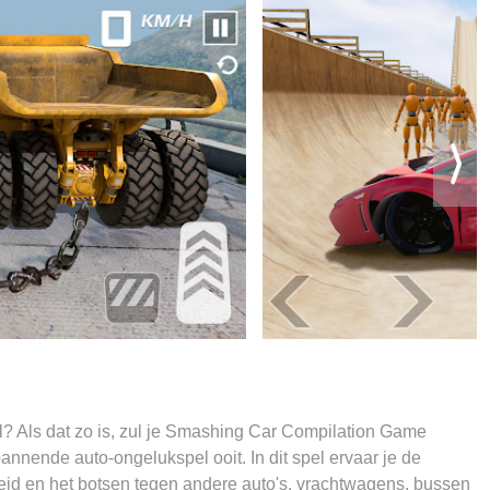
l? Als dat zo is, zul je Smashing Car Compilation Game
annende auto-ongelukspel ooit. In dit spel ervaar je de
heid en het botsen tegen andere auto's, vrachtwagens, bussen