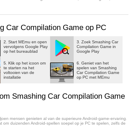
bazingwekkende fysica en graphics van de schade en
g Car Compilation Game op PC
racewagen in dit gratis spetterende spel. In dit gratis spel kun
te winnen. Kruip achter het stuur van raceautospellen om de
et van de gratis autospellen tegen andere race-
2. Start MEmu en open
3. Zoek Smashing Car
vervolgens Google Play
Compilation Game in
op het bureaublad
Google Play
een spel, het is een simulatie. Je zal:
5. Klik op het icoon om
6. Geniet van het
te starten na het
spelen van Smashing
voltooien van de
Car Compilation Game
n en pas ze aan met verschillende onderdelen en kleuren
installatie
op PC met MEmu
 van stadsstraten tot woestijnwegen, van zonnige dagen tot
om Smashing Car Compilation Game
sies, van racen tot sloopderby, van stuntrijden tot overleven.
ljoen mensen genieten al van de superieure Android-game-ervaring.
aat om duizenden Android-spellen soepel op je PC te spelen, zelfs de
nieken voor de auto-smash-simulator en realistische geluiden