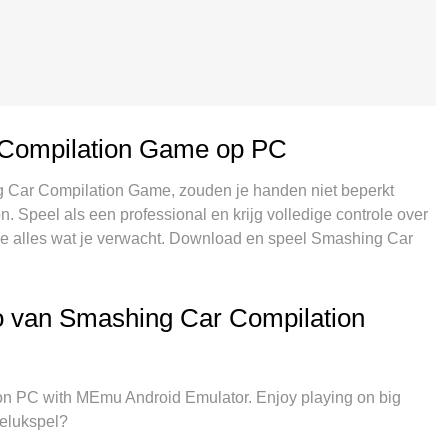
 Compilation Game op PC
ng Car Compilation Game, zouden je handen niet beperkt
n. Speel als een professional en krijg volledige controle over
je alles wat je verwacht. Download en speel Smashing Car
 wilt, geen beperkingen meer van batterij, mobiele data en
is de beste keuze om Smashing Car Compilation Game op
 maakt het uitmuntende vooraf ingestelde keymapping
o van Smashing Car Compilation
 een echt PC-spel. MEmu multi-instance manager maakt het
paraat mogelijk. En het belangrijkste, onze exclusieve
van je PC benutten, waardoor alles soepel verloopt.
 PC with MEmu Android Emulator. Enjoy playing on big
gelukspel?