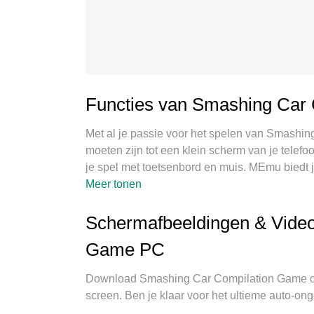
Functies van Smashing Car
Met al je passie voor het spelen van Smashi
moeten zijn tot een klein scherm van je telefoo
je spel met toetsenbord en muis. MEmu biedt 
Compilation Game op PC. Speel zo lang als je
Meer tonen
storende oproepen. De gloednieuwe MEmu 9 
PC te spelen. Voorbereid met onze expertise,
Schermafbeeldingen & Vide
systeem van Smashing Car Compilation Game
Game PC
spelen van 2 of meer accounts op hetzelfde ap
emulatie-engine kan het volledige potentieel 
Download Smashing Car Compilation Game on
screen. Ben je klaar voor het ultieme auto-on