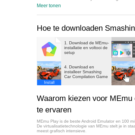
en meer. Je zult ook getuige zijn van de ver
Meer tonen
vernietiging.
Hoe te downloaden Smashin
Leg je handen op het stuur en rijd met je sport
je stunten met raceauto's om de beste racers 
gratis 3D-crashsimulator te verkennen en geni
1. Download de MEmu-
installatie en voltooi de
tegenstanders.
setup
Smashing Car Compilation Game is niet zomaar 
4. Download en
installeer Smashing
Car Compilation Game
- Kies uit een verscheidenheid aan voertuige
Install
- Verken verschillende kaarten en scenario's,
Waarom kiezen voor MEmu 
regenachtige nachten
te ervaren
- Daag jezelf uit met verschillende modi en mis
MEmu Play is de beste Android Emulator en 100 mi
De virtualisatietechnologie van MEmu stelt je in st
- Geniet van de uitstekende 3D-renderingtech
meest grafisch intensieve.