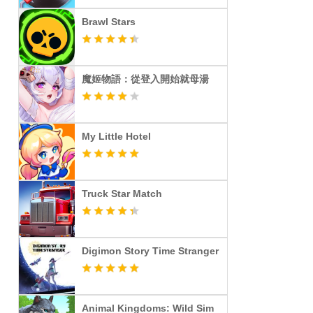
Brawl Stars
魔姬物語：從登入開始就母湯
My Little Hotel
Truck Star Match
Digimon Story Time Stranger
Animal Kingdoms: Wild Sim