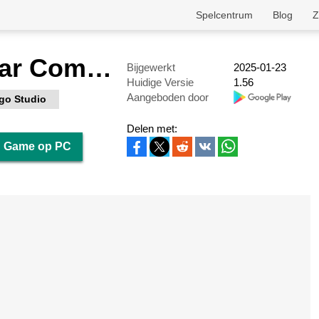
Spelcentrum
Blog
Z
Smashing Car Compilation Game
Bijgewerkt
2025-01-23
Huidige Versie
1.56
Aangeboden door
go Studio
Delen met:
n Game op PC