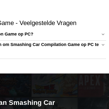
Game - Veelgestelde Vragen
ion Game op PC?
en om Smashing Car Compilation Game op PC te
van Smashing Car