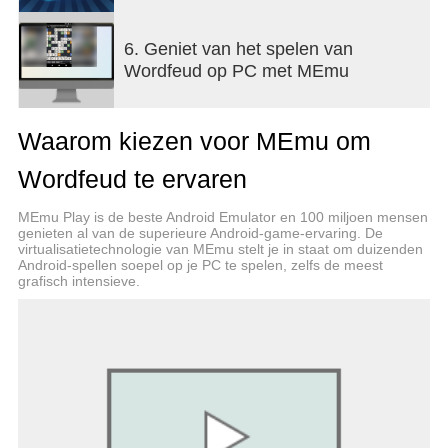
- Pushmeldingen die je attenderen op zetten van je
tegenstander
6. Geniet van het spelen van
- Maakt gebruik van Engelse, Duitse, Spaanse,
Wordfeud op PC met MEmu
Portugese, Franse, Nederlandse, Noorse,
Zweedse, Deense en Finse woordenboeken
- Chat met je tegenstanders
Waarom kiezen voor MEmu om
Ga voor meer informatie over Wordfeud naar
Wordfeud te ervaren
Wordfeud.com en volg ons op Twitter @wordfeud.
Neem ook een kijkje op onze fanpagina op
MEmu Play is de beste Android Emulator en 100 miljoen mensen
Facebook:
genieten al van de superieure Android-game-ervaring. De
http://www.facebook.com/WordfeudGame
virtualisatietechnologie van MEmu stelt je in staat om duizenden
Android-spellen soepel op je PC te spelen, zelfs de meest
grafisch intensieve.