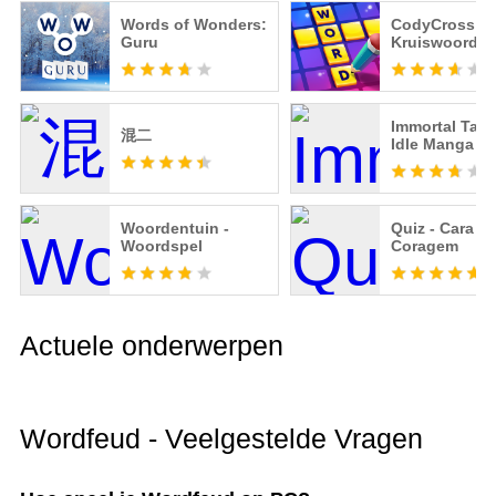
Words of Wonders:
CodyCross:
Guru
Kruiswoordpu
Immortal Taois
混二
Idle Manga
Woordentuin -
Quiz - Cara e
Woordspel
Coragem
Actuele onderwerpen
Wordfeud - Veelgestelde Vragen