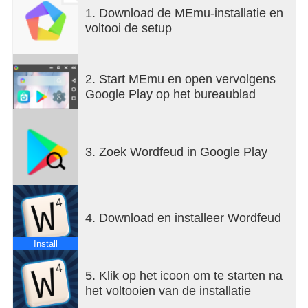
door op de vakjes van (drie)dubbele letterwaarde
1. Download de MEmu-installatie en
en (drie)dubbele woordwaarde letters te leggen.
voltooi de setup
Zoek vrienden om tegen te spelen of geef
Wordfeud toestemming om een tegenstander voor
2. Start MEmu en open vervolgens
je te vinden. Je kunt zelfs chatten, complimentjes
Google Play op het bureaublad
geven of je tegenstander juist de grond in boren.
De keuze is aan jou!
Heb je genoeg van de gewone lay-out? Kies dan
3. Zoek Wordfeud in Google Play
voor de variant waarbij de verschillende woord- en
letterwaardes op willekeurige vakjes worden
geplaatst. Zo is geen enkel spel hetzelfde!
4. Download en installeer Wordfeud
Kenmerken:
- Speel tegen vrienden of laat Wordfeud een
Install
tegenstander voor je vinden
- Speel 30 potjes tegelijk
5. Klik op het icoon om te starten na
- Willekeurige bordoptie waarbij de vakjes met
het voltooien van de installatie
woord- en letterwaardes worden gehusseld