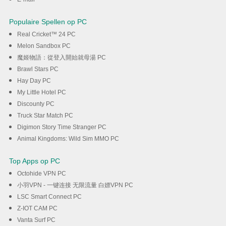
Populaire Spellen op PC
Real Cricket™ 24 PC
Melon Sandbox PC
魔姬物語：從登入開始就母湯 PC
Brawl Stars PC
Hay Day PC
My Little Hotel PC
Discounty PC
Truck Star Match PC
Digimon Story Time Stranger PC
Animal Kingdoms: Wild Sim MMO PC
Top Apps op PC
Octohide VPN PC
小羽VPN - 一键连接 无限流量 白嫖VPN PC
LSC Smart Connect PC
Z-IOT CAM PC
Vanta Surf PC