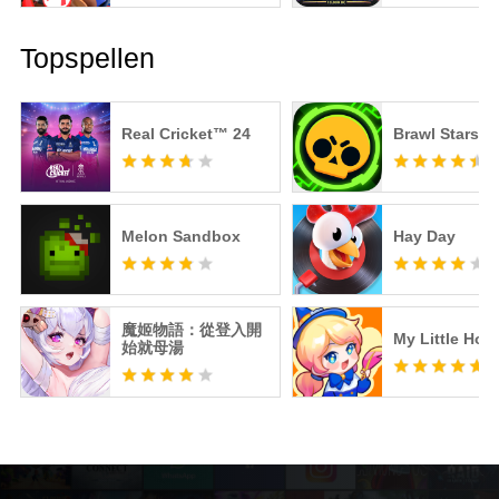
Topspellen
Real Cricket™ 24
Brawl Stars
Melon Sandbox
Hay Day
魔姬物語：從登入開
My Little Hote
始就母湯