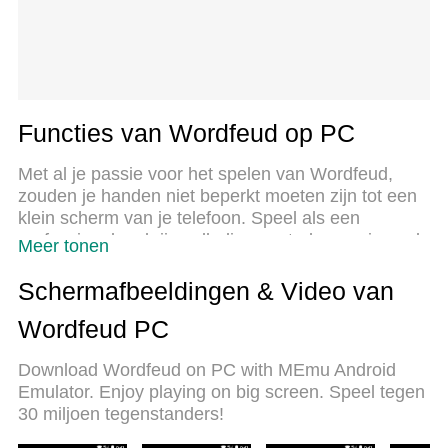
Functies van Wordfeud op PC
Met al je passie voor het spelen van Wordfeud,
zouden je handen niet beperkt moeten zijn tot een
klein scherm van je telefoon. Speel als een
professional en krijg volledige controle over je spel
Meer tonen
met toetsenbord en muis. MEmu biedt je alles wat
je verwacht. Download en speel Wordfeud op PC.
Schermafbeeldingen & Video van
Speel zo lang als je wilt, geen beperkingen meer
Wordfeud PC
van batterij, mobiele data en storende oproepen.
De gloednieuwe MEmu 9 is de beste keuze om
Download Wordfeud on PC with MEmu Android
Wordfeud op PC te spelen. Voorbereid met onze
Emulator. Enjoy playing on big screen. Speel tegen
expertise, maakt het uitmuntende vooraf ingestelde
30 miljoen tegenstanders!
keymapping systeem van Wordfeud een echt PC-
spel. MEmu multi-instance manager maakt het