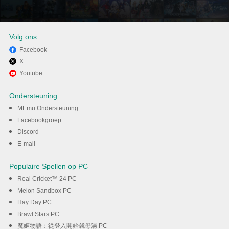
Volg ons
Facebook
X
Ervaar Animeify op pc met
Youtube
MEmu
Ondersteuning
MEmu Ondersteuning
DOWNLOAD
Facebookgroep
Discord
E-mail
Populaire Spellen op PC
Real Cricket™ 24 PC
Melon Sandbox PC
Hay Day PC
Brawl Stars PC
魔姬物語：從登入開始就母湯 PC