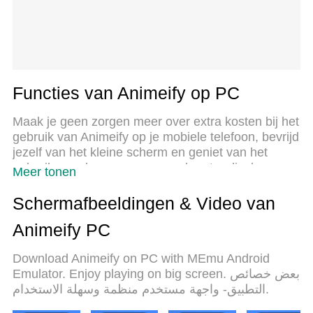
Functies van Animeify op PC
Maak je geen zorgen meer over extra kosten bij het
gebruik van Animeify op je mobiele telefoon, bevrijd
jezelf van het kleine scherm en geniet van het
gebruik van de app op een veel groter display.
Meer tonen
Vanaf nu, krijg een volledige schermervaring van je
app met toetsenbord en muis. MEmu biedt je alle
Schermafbeeldingen & Video van
verrassende functies die je verwachtte: snelle
Animeify PC
installatie en eenvoudige configuratie, intuïtieve
besturing, geen beperkingen meer van batterij,
Download Animeify on PC with MEmu Android
mobiele data en storende oproepen. De
Emulator. Enjoy playing on big screen. بعض خصائص
gloednieuwe MEmu 9 is de beste keuze voor het
التطبيق- واجهة مستخدم منظمة وسهلة الاستخدام.
gebruik van Animeify op je computer. MEmu multi-
instance manager maakt het mogelijk om