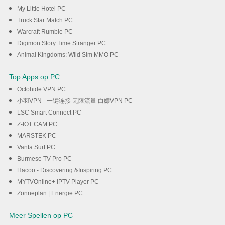
My Little Hotel PC
Truck Star Match PC
Warcraft Rumble PC
Digimon Story Time Stranger PC
Animal Kingdoms: Wild Sim MMO PC
Top Apps op PC
Octohide VPN PC
小羽VPN - 一键连接 无限流量 白嫖VPN PC
LSC Smart Connect PC
Z-IOT CAM PC
MARSTEK PC
Vanta Surf PC
Burmese TV Pro PC
Hacoo - Discovering &Inspiring PC
MYTVOnline+ IPTV Player PC
Zonneplan | Energie PC
Meer Spellen op PC