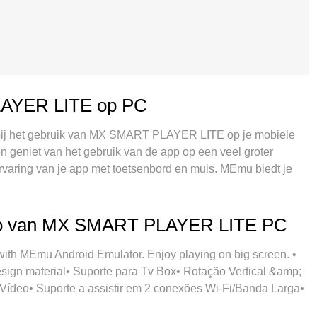
LAYER LITE op PC
 bij het gebruik van MX SMART PLAYER LITE op je mobiele
 en geniet van het gebruik van de app op een veel groter
ervaring van je app met toetsenbord en muis. MEmu biedt je
elle installatie en eenvoudige configuratie, intuïtieve
ij, mobiele data en storende oproepen. De gloednieuwe MEmu
X SMART PLAYER LITE op je computer. MEmu multi-instance
eo van MX SMART PLAYER LITE PC
2 of meer accounts te openen. En het belangrijkste, onze
tentieel van je PC benutten, waardoor alles soepel en
MEmu Android Emulator. Enjoy playing on big screen. •
esign material• Suporte para Tv Box• Rotação Vertical &amp;
ídeo• Suporte a assistir em 2 conexões Wi-Fi/Banda Larga•