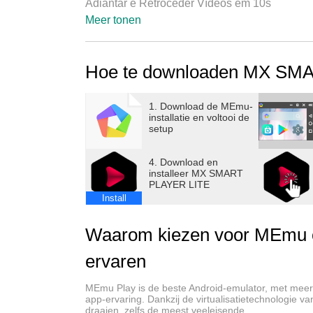
Adiantar e Retroceder Vídeos em 10s
Meer tonen
Hoe te downloaden MX SM
1. Download de MEmu-
installatie en voltooi de
setup
4. Download en
installeer MX SMART
PLAYER LITE
Install
Waarom kiezen voor MEmu
ervaren
MEmu Play is de beste Android-emulator, met meer 
app-ervaring. Dankzij de virtualisatietechnologie
draaien, zelfs de meest veeleisende.