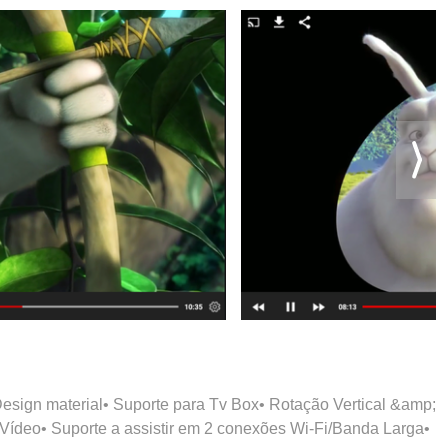
 Design material• Suporte para Tv Box• Rotação Vertical &amp;
ídeo• Suporte a assistir em 2 conexões Wi-Fi/Banda Larga•