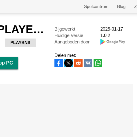
Spelcentrum
Blog
Z
MX SMART PLAYER LITE
Bijgewerkt
2025-01-17
Huidige Versie
1.0.2
Aangeboden door
PLAYBNS
s
Delen met:
op PC