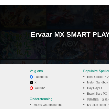
Ervaar MX SMART PLAY
Volg ons
Populaire Spell
Facebook
Real Cricket™ 
X
Melon Sandbox
Youtube
Hay Day PC
Brawl Stars PC
Ondersteuning
魔姬物語：從登入
MEmu Ondersteuning
My Little Hotel 