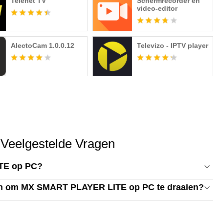
Telenet TV
Schermrecorder en
video-editor
AlectoCam 1.0.0.12
Televizo - IPTV player
eelgestelde Vragen
TE op PC?
ten om MX SMART PLAYER LITE op PC te draaien?