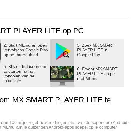
ART PLAYER LITE op PC
2. Start MEmu en open
3. Zoek MX SMART
vervolgens Google Play
PLAYER LITE in
op het bureaublad
Google Play
5. Klik op het icoon om
6. Ervaar MX SMART
te starten na het
PLAYER LITE op pc
voltooien van de
met MEmu
installatie
 om MX SMART PLAYER LITE te
dan 100 miljoen gebruikers die genieten van de superieure Android-
 van MEmu kun je duizenden Android-apps soepel op je computer