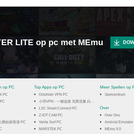
ER LITE op pc met MEmu
DOW
en op PC
Top Apps op PC
Meer Spellen op 
24 PC
Octohide VPN PC
Spelcentrum
 PC
小羽VPN - 一键连接 无限流量 白嫖VPN PC
Over
LSC Smart Connect PC
Z-IOT CAM PC
Over Ons
開始就母湯 PC
Vanta Surf PC
Android Emulator
PC
MARSTEK PC
MEmu 9.0