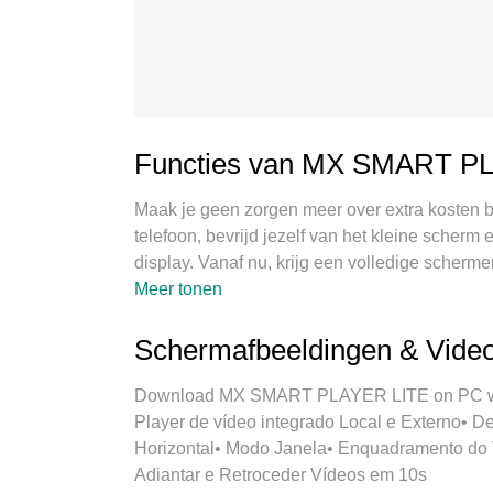
Functies van MX SMART P
Maak je geen zorgen meer over extra kosten
telefoon, bevrijd jezelf van het kleine scherm
display. Vanaf nu, krijg een volledige scherm
alle verrassende functies die je verwachtte: sn
Meer tonen
besturing, geen beperkingen meer van batter
9 is de beste keuze voor het gebruik van M
Schermafbeeldingen & Vid
manager maakt het mogelijk om tegelijkertijd 
exclusieve emulatiemotor kan het volledige po
Download MX SMART PLAYER LITE on PC with 
plezierig wordt.
Player de vídeo integrado Local e Externo• D
Horizontal• Modo Janela• Enquadramento do V
Adiantar e Retroceder Vídeos em 10s