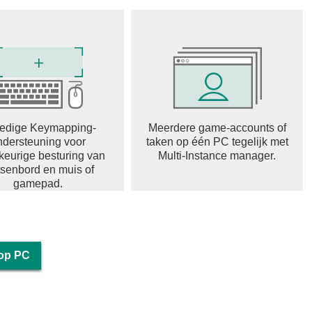
ledige Keymapping-
Meerdere game-accounts of
ndersteuning voor
taken op één PC tegelijk met
eurige besturing van
Multi-Instance manager.
tsenbord en muis of
gamepad.
op PC