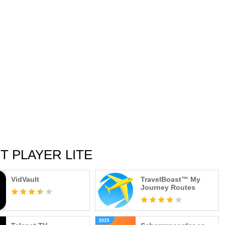
RT PLAYER LITE
VidVault
TravelBoast™ My
Journey Routes