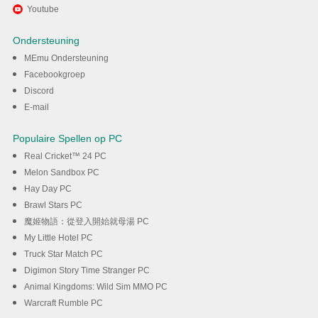
Ervaar VU Player Pro op pc
Youtube
met MEmu
Ondersteuning
MEmu Ondersteuning
DOWNLOAD
Facebookgroep
Discord
E-mail
Populaire Spellen op PC
Real Cricket™ 24 PC
Melon Sandbox PC
Hay Day PC
Brawl Stars PC
魔姬物語：從登入開始就母湯 PC
My Little Hotel PC
Truck Star Match PC
Digimon Story Time Stranger PC
Animal Kingdoms: Wild Sim MMO PC
Warcraft Rumble PC