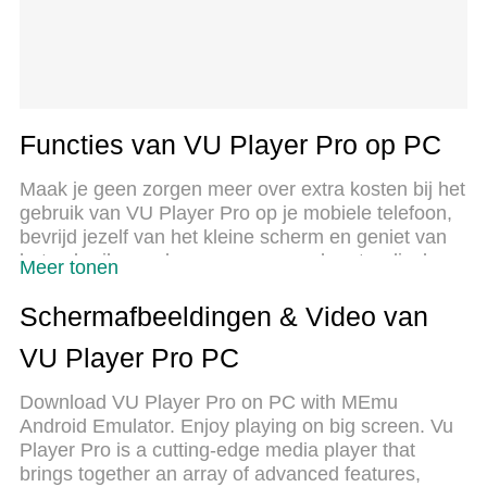
Functies van VU Player Pro op PC
Maak je geen zorgen meer over extra kosten bij het
gebruik van VU Player Pro op je mobiele telefoon,
bevrijd jezelf van het kleine scherm en geniet van
het gebruik van de app op een veel groter display.
Meer tonen
Vanaf nu, krijg een volledige schermervaring van je
app met toetsenbord en muis. MEmu biedt je alle
Schermafbeeldingen & Video van
verrassende functies die je verwachtte: snelle
VU Player Pro PC
installatie en eenvoudige configuratie, intuïtieve
besturing, geen beperkingen meer van batterij,
Download VU Player Pro on PC with MEmu
mobiele data en storende oproepen. De
Android Emulator. Enjoy playing on big screen. Vu
gloednieuwe MEmu 9 is de beste keuze voor het
Player Pro is a cutting-edge media player that
gebruik van VU Player Pro op je computer. MEmu
brings together an array of advanced features,
multi-instance manager maakt het mogelijk om