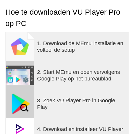
enthusiast or a casual viewer, Vu Player Pro is the
ultimate choice for a truly immersive and engaging
Hoe te downloaden VU Player Pro
entertainment experience right from the comfort of
op PC
your home.
1. Download de MEmu-installatie en
voltooi de setup
2. Start MEmu en open vervolgens
Google Play op het bureaublad
3. Zoek VU Player Pro in Google
Play
4. Download en installeer VU Player