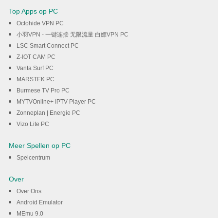
Top Apps op PC
Octohide VPN PC
小羽VPN - 一键连接 无限流量 白嫖VPN PC
LSC Smart Connect PC
Z-IOT CAM PC
Vanta Surf PC
MARSTEK PC
Burmese TV Pro PC
MYTVOnline+ IPTV Player PC
Zonneplan | Energie PC
Vizo Lite PC
Meer Spellen op PC
Spelcentrum
Over
Over Ons
Android Emulator
MEmu 9.0