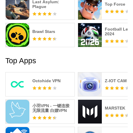
Last Asylum:
Top Force
Plague
Football Lea
Brawl Stars
2024
Top Apps
Octohide VPN
Z-IOT CAM
小羽VPN - 一键连接
MARSTEK
无限流量 白嫖VPN