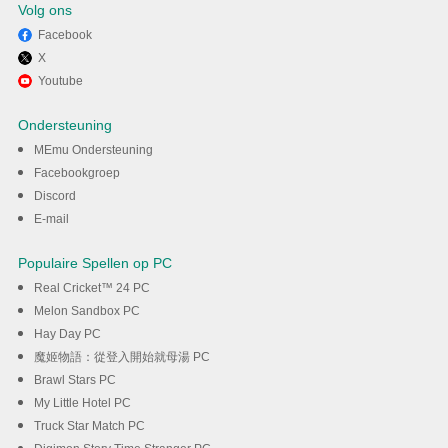
Volg ons
Facebook
X
Ervaar Wang VPN - Fast
Youtube
Secure VPN op pc met MEmu
Ondersteuning
MEmu Ondersteuning
DOWNLOAD
Facebookgroep
Discord
E-mail
Populaire Spellen op PC
Real Cricket™ 24 PC
Melon Sandbox PC
Hay Day PC
魔姬物語：從登入開始就母湯 PC
Brawl Stars PC
My Little Hotel PC
Truck Star Match PC