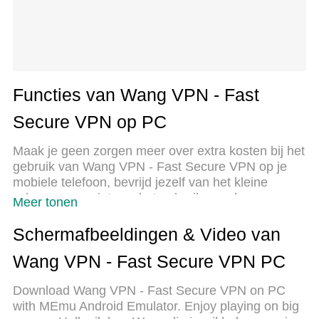
Functies van Wang VPN - Fast
Secure VPN op PC
Maak je geen zorgen meer over extra kosten bij het
gebruik van Wang VPN - Fast Secure VPN op je
mobiele telefoon, bevrijd jezelf van het kleine
scherm en geniet van het gebruik van de app op
Meer tonen
een veel groter display. Vanaf nu, krijg een
volledige schermervaring van je app met
Schermafbeeldingen & Video van
toetsenbord en muis. MEmu biedt je alle
Wang VPN - Fast Secure VPN PC
verrassende functies die je verwachtte: snelle
installatie en eenvoudige configuratie, intuïtieve
Download Wang VPN - Fast Secure VPN on PC
besturing, geen beperkingen meer van batterij,
with MEmu Android Emulator. Enjoy playing on big
mobiele data en storende oproepen. De