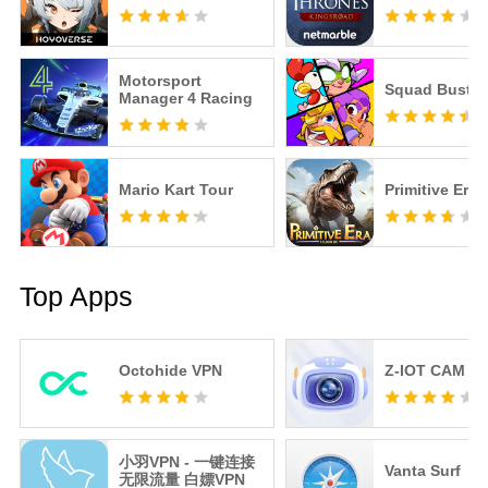
Motorsport
Squad Buster
Manager 4 Racing
Mario Kart Tour
Primitive Era
Top Apps
Octohide VPN
Z-IOT CAM
小羽VPN - 一键连接
Vanta Surf
无限流量 白嫖VPN