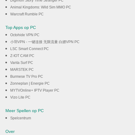
Digimon Story Time Stranger PC
Animal Kingdoms: Wild Sim MMO PC
Warcraft Rumble PC
Top Apps op PC
Octohide VPN PC
小羽VPN - 一键连接 无限流量 白嫖VPN PC
LSC Smart Connect PC
Z-IOT CAM PC
Vanta Surf PC
MARSTEK PC
Burmese TV Pro PC
Zonneplan | Energie PC
MYTVOnline+ IPTV Player PC
Vizo Lite PC
Meer Spellen op PC
Spelcentrum
Over