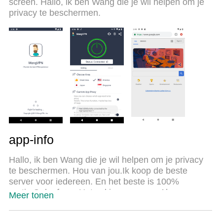
screen. Hallo, ik ben Wang die je wil helpen om je
gloednieuwe MEmu 9 is de beste keuze voor het
privacy te beschermen.
gebruik van Wang VPN - Fast Secure VPN op je
computer. MEmu multi-instance manager maakt het
mogelijk om tegelijkertijd 2 of meer accounts te
openen. En het belangrijkste, onze exclusieve
emulatiemotor kan het volledige potentieel van je
PC benutten, waardoor alles soepel en plezierig
wordt.
app-info
Hallo, ik ben Wang die je wil helpen om je privacy
te beschermen. Hou van jou.Ik koop de beste
server voor iedereen. En het beste is 100%
gratis.Geloof me. Het zal je verrassen.Als u
Meer tonen
suggesties heeft. Stuur me gerust een mailtje.Mijn
e-mailadres: [email&#160;protected]Final gebruik