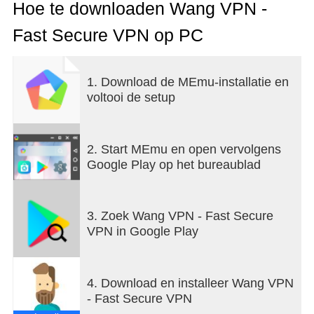
deze APP niet om illegale dingen te doen.Ik hou
Hoe te downloaden Wang VPN -
van jullie allemaal.
Fast Secure VPN op PC
1. Download de MEmu-installatie en
voltooi de setup
2. Start MEmu en open vervolgens
Google Play op het bureaublad
3. Zoek Wang VPN - Fast Secure
VPN in Google Play
4. Download en installeer Wang VPN
- Fast Secure VPN