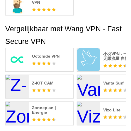
VPN
Vergelijkbaar met Wang VPN - Fast
Secure VPN
小羽VPN - 一
Octohide VPN
无限流量 白嫖V
Z-IOT CAM
Vanta Surf
Zonneplan |
Vizo Lite
Energie