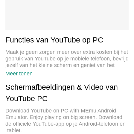
Functies van YouTube op PC
Maak je geen zorgen meer over extra kosten bij het
gebruik van YouTube op je mobiele telefoon, bevrijd
jezelf van het kleine scherm en geniet van het
gebruik van de app op een veel groter display.
Meer tonen
Vanaf nu, krijg een volledige schermervaring van je
app met toetsenbord en muis. MEmu biedt je alle
Schermafbeeldingen & Video van
verrassende functies die je verwachtte: snelle
YouTube PC
installatie en eenvoudige configuratie, intuïtieve
besturing, geen beperkingen meer van batterij,
Download YouTube on PC with MEmu Android
mobiele data en storende oproepen. De
Emulator. Enjoy playing on big screen. Download
gloednieuwe MEmu 9 is de beste keuze voor het
de officiële YouTube-app op je Android-telefoon en
gebruik van YouTube op je computer. MEmu multi-
-tablet.
instance manager maakt het mogelijk om