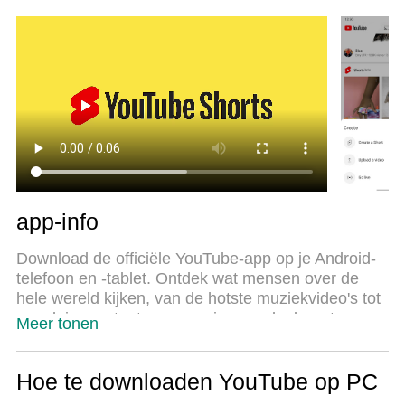
tegelijkertijd 2 of meer accounts te openen. En het
belangrijkste, onze exclusieve emulatiemotor kan
het volledige potentieel van je PC benutten,
waardoor alles soepel en plezierig wordt.
app-info
Download de officiële YouTube-app op je Android-
telefoon en -tablet. Ontdek wat mensen over de
hele wereld kijken, van de hotste muziekvideo's tot
populaire content over gaming, mode, beauty,
Meer tonen
nieuws, educatieve onderwerpen en meer.
Abonneer je op je favoriete kanalen, maak je eigen
content, deel video's met vrienden en kijk op elk
Hoe te downloaden YouTube op PC
apparaat.