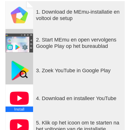
Kijk en abonneer
1. Download de MEmu-installatie en
● Browse door persoonlijke aanbevelingen op
voltooi de setup
Home.
● Bekijk de nieuwste content van je favoriete
kanalen bij Abonnementen.
2. Start MEmu en open vervolgens
● Zoek video's die je hebt bekeken, geliket en
Google Play op het bureaublad
opgeslagen in je Bibliotheek.
Verken andere onderwerpen, populaire content en
YouTubers on the Rise (alleen beschikbaar
3. Zoek YouTube in Google Play
in bepaalde landen)
● Blijf op de hoogte van trends op het gebied van
bijvoorbeeld muziek, gaming, beauty,
nieuws en educatieve content.
4. Download en installeer YouTube
● Ga naar Ontdekken en bekijk wereldwijde trends
op YouTube.
Install
● Kom meer te weten over de coolste Creators,
Gamers en Artists on the Rise (alleen
5. Klik op het icoon om te starten na
beschikbaar in bepaalde landen).
het voltooien van de installatie