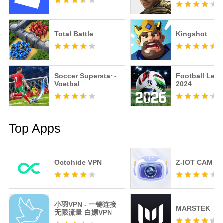
Total Battle
Kingshot
Soccer Superstar -
Football Lea
Voetbal
2024
Top Apps
Octohide VPN
Z-IOT CAM
小羽VPN - 一键连接
MARSTEK
无限流量 白嫖VPN