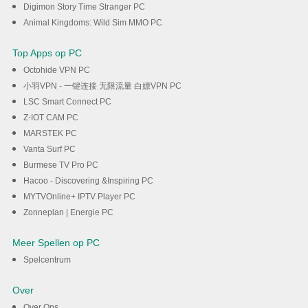
Digimon Story Time Stranger PC
Animal Kingdoms: Wild Sim MMO PC
Top Apps op PC
Octohide VPN PC
小羽VPN - 一键连接 无限流量 白嫖VPN PC
LSC Smart Connect PC
Z-IOT CAM PC
MARSTEK PC
Vanta Surf PC
Burmese TV Pro PC
Hacoo - Discovering &Inspiring PC
MYTVOnline+ IPTV Player PC
Zonneplan | Energie PC
Meer Spellen op PC
Spelcentrum
Over
Over Ons