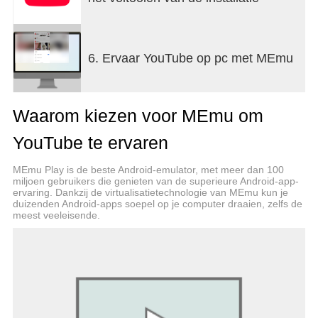
Leg contact met de YouTube-community
● Krijg updates van je favoriete creators via posts,
stories, premières en livestreams.
6. Ervaar YouTube op pc met MEmu
● Praat in de reacties met creators en andere
communityleden.
Waarom kiezen voor MEmu om
Maak content vanaf je mobiele apparaat
● Maak en upload je eigen video's in de app.
YouTube te ervaren
● Communiceer in realtime met je publiek tijdens
livestreams, rechtstreeks vanuit de app.
MEmu Play is de beste Android-emulator, met meer dan 100
miljoen gebruikers die genieten van de superieure Android-app-
Ontdek welke vorm van YouTube het beste past bij
ervaring. Dankzij de virtualisatietechnologie van MEmu kun je
duizenden Android-apps soepel op je computer draaien, zelfs de
jou en je gezin (alleen beschikbaar in bepaalde
meest veeleisende.
landen)
● Elk gezin gaat op een andere manier om met
online video's. Lees op youtube.com/myfamily
meer over de beschikbare opties: de YouTube Kids-
app en de nieuwe functie voor ouderlijk toezicht op
YouTube.