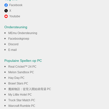
Facebook
X
Ervaar YouTube op pc met
Youtube
MEmu
Ondersteuning
MEmu Ondersteuning
DOWNLOAD
Facebookgroep
Discord
E-mail
Populaire Spellen op PC
Real Cricket™ 24 PC
Melon Sandbox PC
Hay Day PC
Brawl Stars PC
魔姬物語：從登入開始就母湯 PC
My Little Hotel PC
Truck Star Match PC
Warcraft Rumble PC