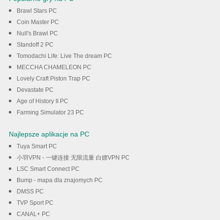
Brawl Stars PC
Coin Master PC
Null's Brawl PC
Standoff 2 PC
Tomodachi Life: Live The dream PC
MECCHA CHAMELEON PC
Lovely Craft Piston Trap PC
Devastate PC
Age of History II PC
Farming Simulator 23 PC
Najlepsze aplikacje na PC
Tuya Smart PC
小羽VPN - 一键连接 无限流量 白嫖VPN PC
LSC Smart Connect PC
Bump - mapa dla znajomych PC
DMSS PC
TVP Sport PC
CANAL+ PC