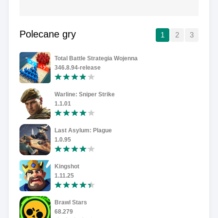
Polecane gry
1
2
3
Total Battle Strategia Wojenna
346.8.94-release
Warline: Sniper Strike
1.1.01
Last Asylum: Plague
1.0.95
Kingshot
1.11.25
Brawl Stars
68.279