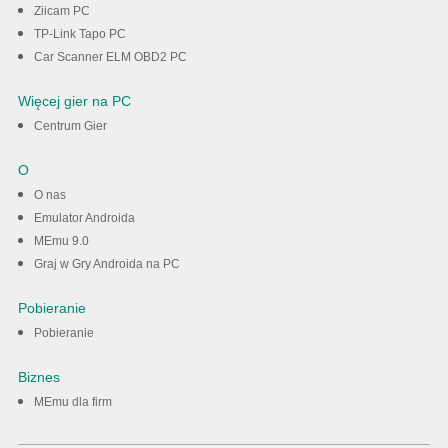
Ziicam PC
TP-Link Tapo PC
Car Scanner ELM OBD2 PC
Więcej gier na PC
Centrum Gier
O
O nas
Emulator Androida
MEmu 9.0
Graj w Gry Androida na PC
Pobieranie
Pobieranie
Biznes
MEmu dla firm