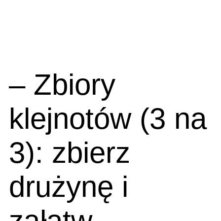
– Zbiory
klejnotów (3 na
3): zbierz
drużynę i
załatw