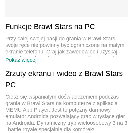
Funkcje Brawl Stars na PC
Przy całej swojej pasji do grania w Brawl Stars,
twoje ręce nie powinny być ograniczone na małym
ekranie telefonu. Graj jak zawodowiec i uzyskaj
pełną kontrolę nad grą za pomocą klawiatury i
Pokaż więcej
myszy. MEmu oferuje ci wszystko, czego
oczekujesz. Pobierz i graj Brawl Stars na PC. Graj
Zrzuty ekranu i wideo z Brawl Stars
tak długo, jak chcesz, bez ograniczeń baterii,
PC
danych komórkowych i niepokojących połączeń.
Zupełnie nowy MEmu 9 to najlepszy wybór do
Ciesz się wspaniałym doświadczeniem podczas
grania w Brawl Stars na PC. Przygotowany dzięki
grania w Brawl Stars na komputerze z aplikacją
naszej wiedzy, znakomity, wstępnie ustawiony
MEMU App Player. Jest to potężny darmowy
system mapowania klawiszy sprawia, że Brawl
emulator Androida pozwalający grać w tysiące gier
Stars jest prawdziwą grą na PC. Zakodowany
na Androida. Dynamiczny tryb wieloosobowy 3 na 3
naszą absorpcją, menedżer wielu instancji
i battle royale specjalnie dla komórek!
umożliwia granie na 2 lub więcej kontach na tym