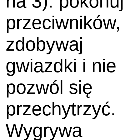
na 3): pokonuj
przeciwników,
zdobywaj
gwiazdki i nie
pozwól się
przechytrzyć.
Wygrywa