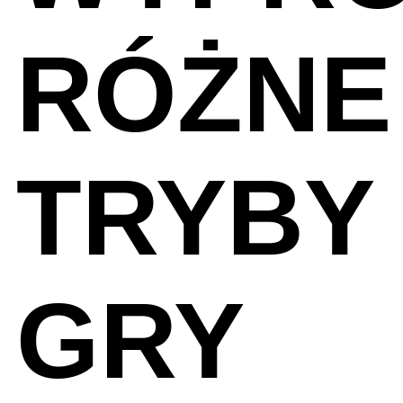
tajemniczych lokacjach zadymiarskiego świata!
Grę Brawl Stars można za darmo pobrać oraz w
RÓŻNE
nią grać, ale niektóre elementy w grze można
nabywać za prawdziwe pieniądze (w tym losowe
przedmioty). Jeśli nie chcesz korzystać z tej funkcji,
wyłącz zakupy w aplikacji w ustawieniach swojego
urządzenia.
TRYBY
GRY