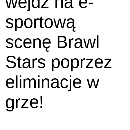
wejdź na e-
sportową
scenę Brawl
Stars poprzez
eliminacje w
grze!