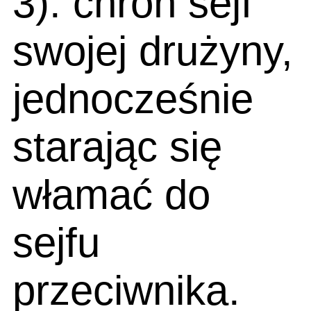
3): chroń sejf
swojej drużyny,
jednocześnie
starając się
włamać do
sejfu
przeciwnika.