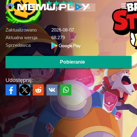
Akcja
Supercell
Zaktualizowano
2026-08-07
Aktualna wersja
68.279
Sprzedawca
Pobieranie
Udostępnij: