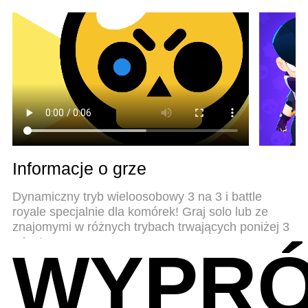
samym urządzeniu. A co najważniejsze, nasz
emulator może uwolnić pełny potencjał twojego
komputera, sprawić, że wszystko będzie płynne.
Dbamy nie tylko o to, jak grasz, ale także o cały
proces czerpania radości z grania.
Informacje o grze
Dynamiczny tryb wieloosobowy 3 na 3 i battle
royale specjalnie dla komórek! Graj solo lub ze
znajomymi w różnych trybach trwających poniżej 3
minut.
WYPRÓ
Odblokuj i rozwijaj dziesiątki zadymiarzy
dysponujących potężnych superatakami, gwiezdną
mocą i gadżetami! Zbieraj wyjątkowe przebrania,
by się wyróżniać stylem. Walcz w różnych