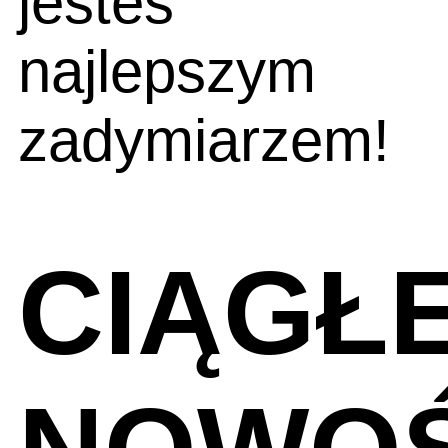
jesteś
najlepszym
zadymiarzem!
CIĄGŁ