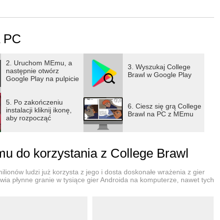
a PC
2. Uruchom MEmu, a
3. Wyszukaj College
następnie otwórz
Brawl w Google Play
Google Play na pulpicie
5. Po zakończeniu
6. Ciesz się grą College
instalacji kliknij ikonę,
Brawl na PC z MEmu
aby rozpocząć
 do korzystania z College Brawl
lionów ludzi już korzysta z jego i dosta doskonałe wrażenia z gier
wia płynne granie w tysiące gier Androida na komputerze, nawet tych