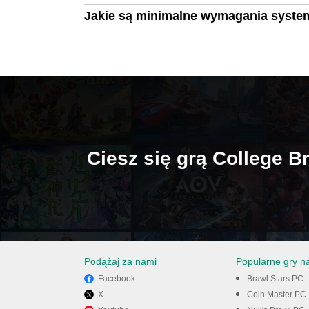
Jakie są minimalne wymagania syste
Ciesz się grą College 
Podążaj za nami
Popularne gry n
Facebook
Brawl Stars PC
X
Coin Master PC