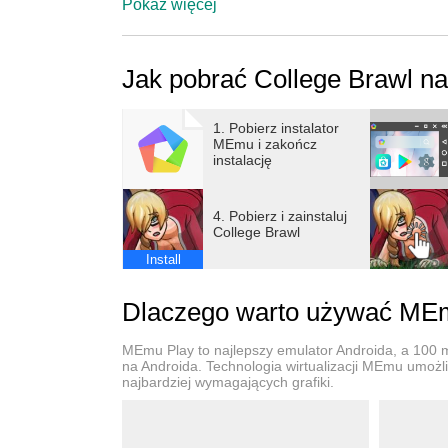
Pokaż więcej
Jak pobrać College Brawl n
1. Pobierz instalator
MEmu i zakończ
instalację
4. Pobierz i zainstaluj
College Brawl
Install
Dlaczego warto używać MEmu
MEmu Play to najlepszy emulator Androida, a 100 mi
na Androida. Technologia wirtualizacji MEmu umożli
najbardziej wymagających grafiki.