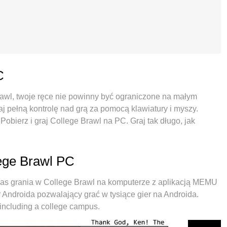
C
Brawl, twoje ręce nie powinny być ograniczone na małym
aj pełną kontrolę nad grą za pomocą klawiatury i myszy.
obierz i graj College Brawl na PC. Graj tak długo, jak
rkowych i niepokojących połączeń. Zupełnie nowy MEmu 9 to
a PC. Przygotowany dzięki naszej wiedzy, znakomity,
y sprawia, że College Brawl jest prawdziwą grą na PC.
lege Brawl PC
instancji umożliwia granie na 2 lub więcej kontach na tym
emulator może uwolnić pełny potencjał twojego komputera,
as grania w College Brawl na komputerze z aplikacją MEMU
tylko o to, jak grasz, ale także o cały proces czerpania
 Androida pozwalający grać w tysiące gier na Androida.
 including a college campus.