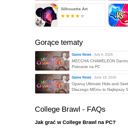
Silhouette Art
Gorące tematy
Game News
July 6, 2026
MECCHA CHAMELEON Darm
Pobranie na PC
Game News
June 18, 2026
Opanuj Ultimate Hide-and-See
Dlaczego MEmu to Najlepszy 
na Grę w MECCHA CHAMELE
PC!
College Brawl - FAQs
Jak grać w College Brawl na PC?