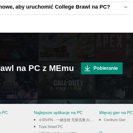
mowe, aby uruchomić College Brawl na PC?
Brawl na PC z MEmu
Pobieranie
a PC
Najlepsze aplikacje na PC
Więcej gier na PC
小羽VPN - 一键连接 无限流量 白嫖VPN PC
Centrum Gier
Tuya Smart PC