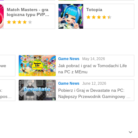
Match Masters - gra
Totopia
logiczna typu PVP
Match 3
Game News
May 14, 2026
owe
Jak pobrać i grać w Tomodachi Life
na PC z MEmu
Game News
June 12, 2026
k:
Pobierz i Graj w Devastate na PC:
Sposób
Najlepszy Przewodnik Gamingowy z
ON na
MEmu Play