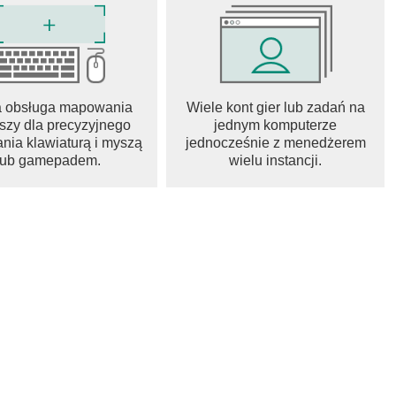
a obsługa mapowania
Wiele kont gier lub zadań na
szy dla precyzyjnego
jednym komputerze
nia klawiaturą i myszą
jednocześnie z menedżerem
lub gamepadem.
wielu instancji.