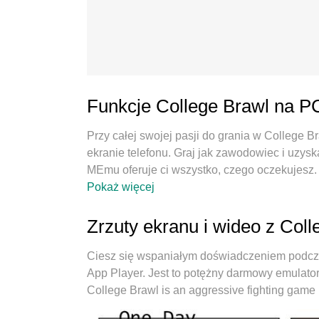
Funkcje College Brawl na P
Przy całej swojej pasji do grania w College 
ekranie telefonu. Graj jak zawodowiec i uzysk
MEmu oferuje ci wszystko, czego oczekujesz. P
chcesz, bez ograniczeń baterii, danych komó
Pokaż więcej
najlepszy wybór do grania w College Brawl n
wstępnie ustawiony system mapowania klawisz
Zrzuty ekranu i wideo z Col
Zakodowany naszą absorpcją, menedżer wielu 
samym urządzeniu. A co najważniejsze, nasz 
Ciesz się wspaniałym doświadczeniem podcz
sprawić, że wszystko będzie płynne. Dbamy nie 
App Player. Jest to potężny darmowy emulator
radości z grania.
College Brawl is an aggressive fighting game