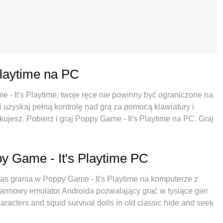
Playtime na PC
e - It's Playtime, twoje ręce nie powinny być ograniczone na
 uzyskaj pełną kontrolę nad grą za pomocą klawiatury i
ujesz. Pobierz i graj Poppy Game - It's Playtime na PC. Graj
i, danych komórkowych i niepokojących połączeń. Zupełnie
Poppy Game - It's Playtime na PC. Przygotowany dzięki
y system mapowania klawiszy sprawia, że Poppy Game - It's
py Game - It's Playtime PC
ny naszą absorpcją, menedżer wielu instancji umożliwia
 urządzeniu. A co najważniejsze, nasz emulator może uwolnić
s grania w Poppy Game - It's Playtime na komputerze z
e wszystko będzie płynne. Dbamy nie tylko o to, jak grasz, ale
darmowy emulator Androida pozwalający grać w tysiące gier
.
acters and squid survival dolls in old classic hide and seek