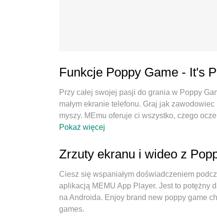
Funkcje Poppy Game - It's 
Przy całej swojej pasji do grania w Poppy Gam
małym ekranie telefonu. Graj jak zawodowiec i
myszy. MEmu oferuje ci wszystko, czego oczek
tak długo, jak chcesz, bez ograniczeń bateri
Pokaż więcej
nowy MEmu 9 to najlepszy wybór do grania w 
naszej wiedzy, znakomity, wstępnie ustawion
Zrzuty ekranu i wideo z Pop
Playtime jest prawdziwą grą na PC. Zakodowa
granie na 2 lub więcej kontach na tym samym
Ciesz się wspaniałym doświadczeniem podcza
pełny potencjał twojego komputera, sprawić, ż
aplikacją MEMU App Player. Jest to potężny 
także o cały proces czerpania radości z grania
na Androida. Enjoy brand new poppy game char
games.