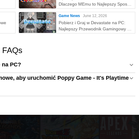
Dlaczego MEmu to Najlepszy Sposób
na Grę w MECCHA CHAMELEON na
Game News
June 12, 2026
PC!
owe
Pobierz i Graj w Devastate na PC:
Najlepszy Przewodnik Gamingowy z
MEmu Play
- FAQs
e na PC?
owe, aby uruchomić Poppy Game - It's Playtime