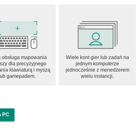
a obsługa mapowania
Wiele kont gier lub zadań na
szy dla precyzyjnego
jednym komputerze
nia klawiaturą i myszą
jednocześnie z menedżerem
lub gamepadem.
wielu instancji.
a PC