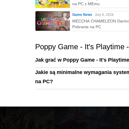
na PC z MEmu
Game News
July 6, 2026
MECCHA CHAMELEON Darm
Pobranie na PC
Poppy Game - It's Playtime 
Jak grać w Poppy Game - It's Playtim
Jakie są minimalne wymagania system
na PC?