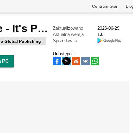
Centrum Gier
Blo
Poppy Game - It's Playtime
Zaktualizowano
2026-06-29
Aktualna wersja
1.6
Sprzedawca
o Global Publishing
Udostępnij:
a PC