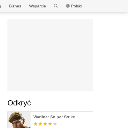
MEmu
g
Biznes
Wsparcie
Polski
Odkryć
Warline: Sniper Strike