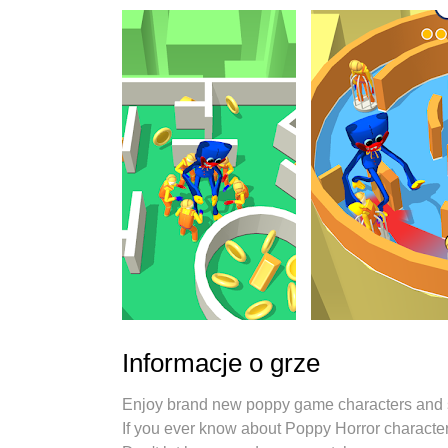
Informacje o grze
Enjoy brand new poppy game characters and sq
If you ever know about Poppy Horror character, i