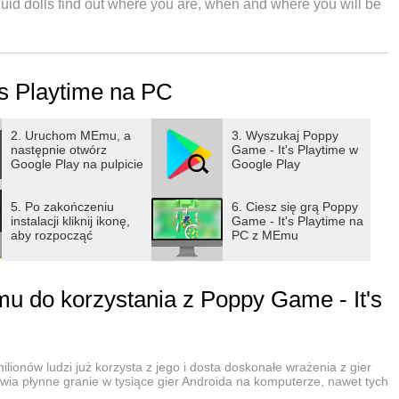
uid dolls find out where you are, when and where you will be
eed to find your suitable shelters to be safe and free and be
's Playtime na PC
re you want away from the boss and push others in the seeker's
2. Uruchom MEmu, a
3. Wyszukaj Poppy
następnie otwórz
Game - It's Playtime w
Google Play na pulpicie
Google Play
5. Po zakończeniu
6. Ciesz się grą Poppy
instalacji kliknij ikonę,
Game - It's Playtime na
aby rozpocząć
PC z MEmu
sic poppy hide and seek game!
 do korzystania z Poppy Game - It's
lionów ludzi już korzysta z jego i dosta doskonałe wrażenia z gier
wia płynne granie w tysiące gier Androida na komputerze, nawet tych