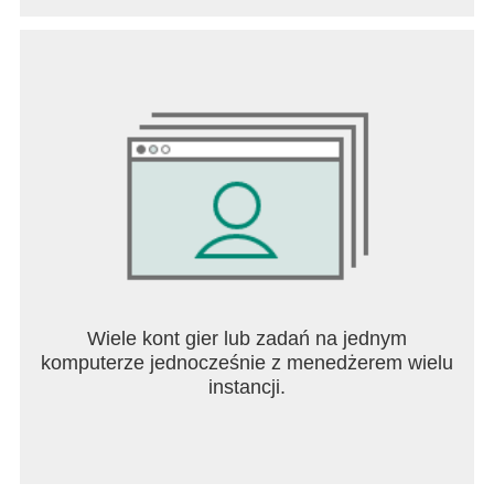
Zacznij grać w przeciwstresowe gry kolorowanki i
uwolnij swojego wewnętrznego artystę! Pozbądź
się uczucia zaniepokojenia dzięki malowankom
Pixel Art!
Naszą misją jest dostarczyć naszym graczom jak
najlepszej zabawy. Podziel się z nami swoją opinią
pod adresem support@easybrain.com.
Dołącz do naszej społeczności online na
Facebooku i czerp jeszcze więcej frajdy z Pixel Art:
https://www.facebook.com/pixelartcolor
Warunki użytkowania:
Wiele kont gier lub zadań na jednym
https://easybrain.com/terms
komputerze jednocześnie z menedżerem wielu
instancji.
Polityka prywatności:
https://easybrain.com/privacy