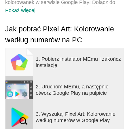
kolorowanek w serwisie Google Play! Dołącz do
milionów zadowolonych graczy
i zrelaksuj się
Pokaż więcej
przy grze w kolorowanie za pomocą liczb od
wiodącego producenta! ⭐
Jak pobrać Pixel Art: Kolorowanie
Pixel Art to stworzony przez specjalistów od gier
według numerów na PC
tytuł, który cieszy się popularnością rzeszy graczy
na całym świecie, oferując medytacyjną przygodę
w kolorowanie. Odkryj
ponad 40 tysięcy grafik
lub
1. Pobierz instalator MEmu i zakończ
twórz własne arcydzieła z pikseli. Maluj według
instalację
liczb i wciągnij się w odprężającą zabawę –
kolorowanki Pixel Art czekają.
Dlaczego warto zagrać w gry kolorowanki Pixel
2. Uruchom MEmu, a następnie
Art?
otwórz Google Play na pulpicie
Kolorowanie z liczbami jest proste. Przejrzyj
obrazki, następnie dotknij daną liczbę i zacznij
3. Wyszukaj Pixel Art: Kolorowanie
kolorować obrazek. Podczas grania w kolorowankę
według numerów w Google Play
Pixel Art zawsze wiesz jakiego koloru użyć i gdzie.