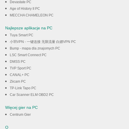
Devastate PC
Age of History II PC
MECCHA CHAMELEON PC
Najlepsze aplikacje na PC
Tuya Smart PC
小羽VPN - 一键连接 无限流量 白嫖VPN PC
Bump - mapa dla znajomych PC
LSC Smart Connect PC
DMSS PC
TVP Sport PC
CANAL+ PC
Ziicam PC
TP-Link Tapo PC
Car Scanner ELM OBD2 PC
Więcej gier na PC
Centrum Gier
O