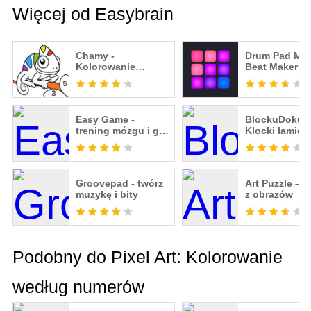
Więcej od Easybrain
Chamy -
Drum Pad Mac
Kolorowanie
Beat Maker
według numerów
Easy Game -
BlockuDoku -
trening mózgu i gry
Klocki łamigł
logiczne
Groovepad - twórz
Art Puzzle – p
muzykę i bity
z obrazów
Podobny do Pixel Art: Kolorowanie
według numerów