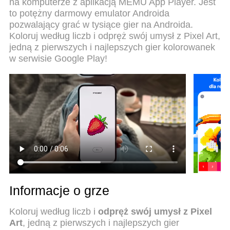
na komputerze z aplikacją MEMU App Player. Jest
według numerów na PC. Przygotowany dzięki
to potężny darmowy emulator Androida
naszej wiedzy, znakomity, wstępnie ustawiony
pozwalający grać w tysiące gier na Androida.
system mapowania klawiszy sprawia, że Pixel Art:
Koloruj według liczb i odpręż swój umysł z Pixel Art,
Kolorowanie według numerów jest prawdziwą grą
jedną z pierwszych i najlepszych gier kolorowanek
na PC. Zakodowany naszą absorpcją, menedżer
w serwisie Google Play!
wielu instancji umożliwia granie na 2 lub więcej
kontach na tym samym urządzeniu. A co
najważniejsze, nasz emulator może uwolnić pełny
potencjał twojego komputera, sprawić, że wszystko
będzie płynne. Dbamy nie tylko o to, jak grasz, ale
także o cały proces czerpania radości z grania.
Informacje o grze
Koloruj według liczb i
odpręż swój umysł z Pixel
Art
, jedną z pierwszych i najlepszych gier