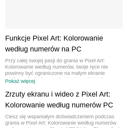
Funkcje Pixel Art: Kolorowanie
według numerów na PC
Przy całej swojej pasji do grania w Pixel Art:
Kolorowanie według numerów, twoje ręce nie
powinny być ograniczone na małym ekranie
telefonu. Graj jak zawodowiec i uzyskaj pełną
Pokaż więcej
kontrolę nad grą za pomocą klawiatury i myszy.
MEmu oferuje ci wszystko, czego oczekujesz.
Zrzuty ekranu i wideo z Pixel Art:
Pobierz i graj Pixel Art: Kolorowanie według
Kolorowanie według numerów PC
numerów na PC. Graj tak długo, jak chcesz, bez
ograniczeń baterii, danych komórkowych i
Ciesz się wspaniałym doświadczeniem podczas
niepokojących połączeń. Zupełnie nowy MEmu 9 to
grania w Pixel Art: Kolorowanie według numerów
najlepszy wybór do grania w Pixel Art: Kolorowanie