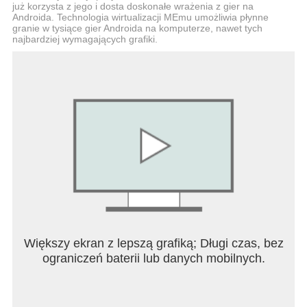
już korzysta z jego i dosta doskonałe wrażenia z gier na
kolorowania, takich jak Boże Narodzenie,
Androida. Technologia wirtualizacji MEmu umożliwia płynne
Halloween, Święto Dziękczynienia i wiele innych.
granie w tysiące gier Androida na komputerze, nawet tych
najbardziej wymagających grafiki.
Przekształcaj swoje własne zdjęcia na piksele
dzięki Pixel Art Camera. Wgraj dowolne zdjęcie,
przygotuj je do kolorowania pikseli dostosowując
trudność i baw się dobrze! Koloruj z pomocą liczb
wszystkie zdjęcia za darmo dzięki naszej aplikacji
do tworzenia grafik z pikseli!
Gra kolorowanka 3D. Kolorowanie obiektów 3D z
pomocą liczb zapewnia przyjemne doświadczenia z
kolorowania.
Udostępniaj swoje wideo z postępem za pomocą
jednego dotknięcia ekranu. Pokaż wszystkim, że
Większy ekran z lepszą grafiką; Długi czas, bez
uwielbiasz gry kolorowanki!
ograniczeń baterii lub danych mobilnych.
Korzystaj z pomocy kolorowaniu, aby ukończyć
szczegółowe obrazki. Wybierz opcję Plama koloru,