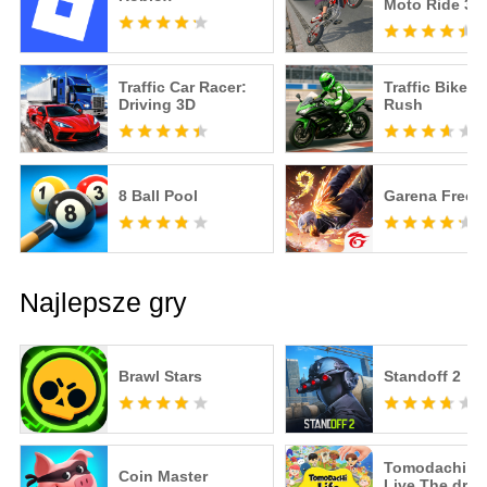
Moto Ride 3D
Traffic Car Racer:
Traffic Bike R
Driving 3D
Rush
8 Ball Pool
Garena Free F
Najlepsze gry
Brawl Stars
Standoff 2
Tomodachi Li
Coin Master
Live The dre