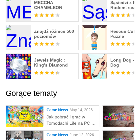
MECCHA
Sąsiedzi z Pie
CHAMELEON
Rodem: sezo
Znajdź różnice 500
Rescue Cut -
poziomów
Puzzle
Jewels Magic :
Long Dog - B
King’s Diamond
Dog
Gorące tematy
Game News
May 14, 2026
Jak pobrać i grać w
Tomodachi Life na PC z
MEmu
Game News
June 12, 2026