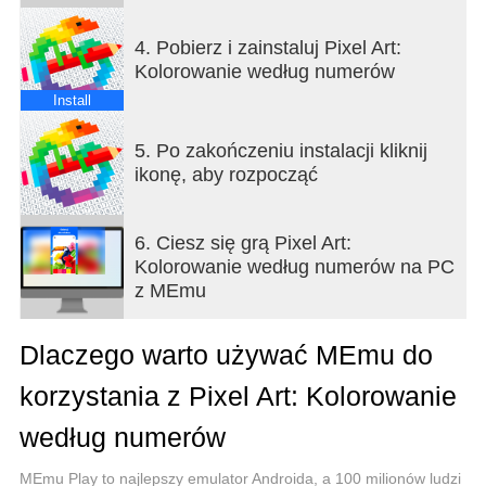
Ponad 40 000 obrazków do wyboru. Koloruj
4. Pobierz i zainstaluj Pixel Art:
mandale, kwiaty i masę innych tematycznych
Kolorowanie według numerów
obrazków. Oferujemy szeroki zakres trudności
obrazków, od łatwych do bardzo szczegółowych,
Install
dopasowane do każdego gustu i nastroju.
5. Po zakończeniu instalacji kliknij
Nowe obrazki do pokolorowania z liczbami każdego
ikonę, aby rozpocząć
dnia. Codziennie odkrywaj nowe obrazki do
kolorowania, nigdy Ci ich nie zabraknie!
6. Ciesz się grą Pixel Art:
Poznaj zupełnie nową funkcję – Ogród kwiatowy!
Kolorowanie według numerów na PC
Pokoloruj unikalne obiekty, stwórz własny ogród i
z MEmu
zdobądź nagrody. Wejdź do nowego metaświata w
Pixel Art!
Dlaczego warto używać MEmu do
Koloruj unikatowe obrazki z wydarzeń sezonowych!
korzystania z Pixel Art: Kolorowanie
Koloruj tematyczne obrazki i zdobądź unikatowe
bonusy. Nasze obrazki są specjalnie tworzone dla
według numerów
danych pór roku, świąt i festiwali. Twórz swoją
własną kolekcję obrazków z popularnych motywów
MEmu Play to najlepszy emulator Androida, a 100 milionów ludzi