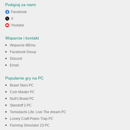
Podążaj za nami
Facebook
X
Ciesz się grą Pixel Art:
Youtube
Kolorowanie według numerów
Wsparcie i kontakt
na PC z MEmu
Wsparcie MEmu
Facebook Group
Discord
Pobieranie
Email
Popularne gry na PC
Brawl Stars PC
Coin Master PC
Null's Brawl PC
Standoff 2 PC
Tomodachi Life: Live The dream PC
Lovely Craft Piston Trap PC
Farming Simulator 23 PC