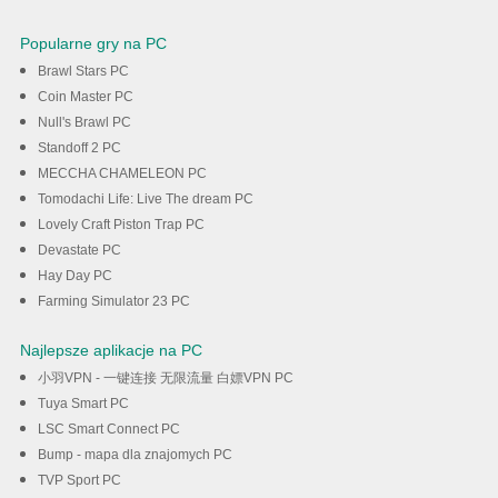
Popularne gry na PC
Brawl Stars PC
Coin Master PC
Null's Brawl PC
Standoff 2 PC
MECCHA CHAMELEON PC
Tomodachi Life: Live The dream PC
Lovely Craft Piston Trap PC
Devastate PC
Hay Day PC
Farming Simulator 23 PC
Najlepsze aplikacje na PC
小羽VPN - 一键连接 无限流量 白嫖VPN PC
Tuya Smart PC
LSC Smart Connect PC
Bump - mapa dla znajomych PC
TVP Sport PC