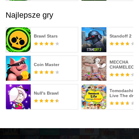
Najlepsze gry
Brawl Stars
Standoff 2
MECCHA
Coin Master
CHAMELEON
Tomodachi Li
Null's Brawl
Live The dre