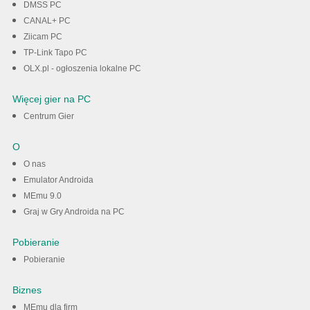
DMSS PC
CANAL+ PC
Ziicam PC
TP-Link Tapo PC
OLX.pl - ogłoszenia lokalne PC
Więcej gier na PC
Centrum Gier
O
O nas
Emulator Androida
MEmu 9.0
Graj w Gry Androida na PC
Pobieranie
Pobieranie
Biznes
MEmu dla firm