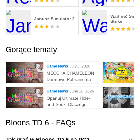
Warline: Snip
Janusz Simulator 2
Strike
Gorące tematy
Game News
July 6, 2026
MECCHA CHAMELEON
Darmowe Pobranie na
PC
Game News
June 18, 2026
Opanuj Ultimate Hide-
and-Seek: Dlaczego
MEmu to Najlepszy
Sposób na Grę w
Bloons TD 6 - FAQs
MECCHA CHAMELEON
na PC!
Jak grać w Bloons TD 6 na PC?