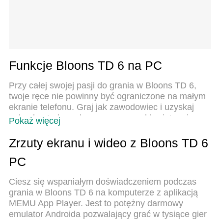
Funkcje Bloons TD 6 na PC
Przy całej swojej pasji do grania w Bloons TD 6,
twoje ręce nie powinny być ograniczone na małym
ekranie telefonu. Graj jak zawodowiec i uzyskaj
pełną kontrolę nad grą za pomocą klawiatury i
Pokaż więcej
myszy. MEmu oferuje ci wszystko, czego
oczekujesz. Pobierz i graj Bloons TD 6 na PC. Graj
Zrzuty ekranu i wideo z Bloons TD 6
tak długo, jak chcesz, bez ograniczeń baterii,
PC
danych komórkowych i niepokojących połączeń.
Zupełnie nowy MEmu 9 to najlepszy wybór do
Ciesz się wspaniałym doświadczeniem podczas
grania w Bloons TD 6 na PC. Przygotowany dzięki
grania w Bloons TD 6 na komputerze z aplikacją
naszej wiedzy, znakomity, wstępnie ustawiony
MEMU App Player. Jest to potężny darmowy
system mapowania klawiszy sprawia, że Bloons TD
emulator Androida pozwalający grać w tysiące gier
6 jest prawdziwą grą na PC. Zakodowany naszą