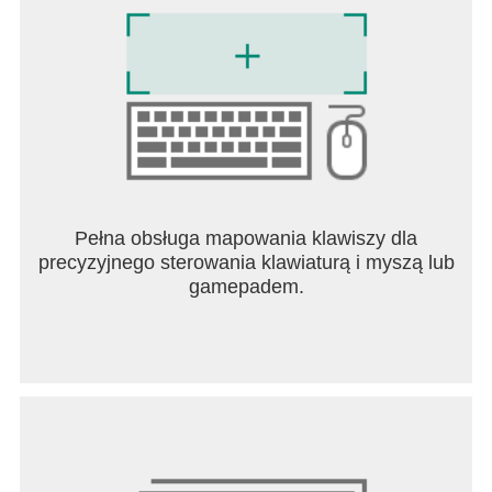
Naprawdę szanujemy twój czas i wsparcie. Mamy
nadzieję, że Bloons TD 6 będzie najlepszą grą
strategiczną, w jaką kiedykolwiek grałeś. Jeśli tak
nie jest, skontaktuj się z nami przez stronę
https://support.ninjakiwi.com i powiedz nam, co
możemy poprawić!
Ale blony same nie popękają... naostrz swoje rzutki
i zagraj w Bloons TD 6!
Pełna obsługa mapowania klawiszy dla
precyzyjnego sterowania klawiaturą i myszą lub
gamepadem.