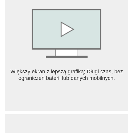
NIEKOŃCZĄCY SIĘ ODLOT!
* Kooperacja dla 4 graczy! Graj na każdej mapie i w
każdym trybie z nawet 3 graczami, w rozgrywkach
publicznych lub prywatnych.
* Graj wszędzie – tryb offline dla jednego gracza
działa nawet wtedy, gdy nie ma Wi-Fi!
* 70+ ręcznie wykonanych map, a kolejne
dodawane są przy każdej aktualizacji.
* Małpia wiedza! Ponad 100 meta-ulepszeń, które
dodają mocy tam, gdzie tego potrzebujesz.
* Moce i natychmiastowe małpki! Zdobywane
Większy ekran z lepszą grafiką; Długi czas, bez
podczas rozgrywki, wydarzeń i z osiągnięciami.
ograniczeń baterii lub danych mobilnych.
Natychmiast dodają mocy przy trudniejszych
mapach i trybach.
W każdą aktualizację pakujemy jak najwięcej treści
i poprawek. W regularnych aktualizacjach
będziemy dodawać nowe funkcje, treści i
wyzwania.