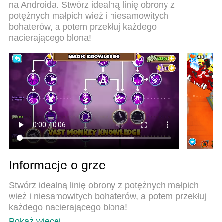
na Androida. Stwórz idealną linię obrony z
absorpcją, menedżer wielu instancji umożliwia
potężnych małpich wież i niesamowitych
granie na 2 lub więcej kontach na tym samym
bohaterów, a potem przekłuj każdego
urządzeniu. A co najważniejsze, nasz emulator
nacierającego blona!
może uwolnić pełny potencjał twojego komputera,
sprawić, że wszystko będzie płynne. Dbamy nie
tylko o to, jak grasz, ale także o cały proces
czerpania radości z grania.
Informacje o grze
Stwórz idealną linię obrony z potężnych małpich
wież i niesamowitych bohaterów, a potem przekłuj
każdego nacierającego blona!
Pokaż więcej