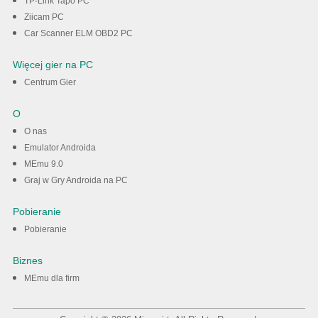
TP-Link Tapo PC
Ziicam PC
Car Scanner ELM OBD2 PC
Więcej gier na PC
Centrum Gier
O
O nas
Emulator Androida
MEmu 9.0
Graj w Gry Androida na PC
Pobieranie
Pobieranie
Biznes
MEmu dla firm