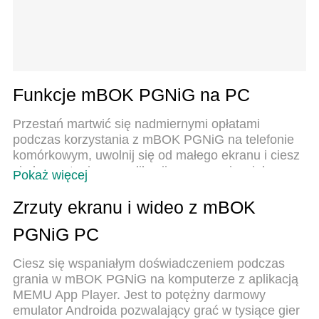
Funkcje mBOK PGNiG na PC
Przestań martwić się nadmiernymi opłatami
podczas korzystania z mBOK PGNiG na telefonie
komórkowym, uwolnij się od małego ekranu i ciesz
się korzystaniem z aplikacji na znacznie większym
Pokaż więcej
wyświetlaczu. Od teraz korzystaj z aplikacji na
pełnym ekranie za pomocą klawiatury i myszy.
Zrzuty ekranu i wideo z mBOK
MEmu oferuje wszystkie zaskakujące funkcje,
PGNiG PC
których się spodziewałeś: szybką instalację i łatwą
konfigurację, intuicyjne sterowanie, koniec z
Ciesz się wspaniałym doświadczeniem podczas
ograniczeniami baterii, danych mobilnych i
grania w mBOK PGNiG na komputerze z aplikacją
niepokojących połączeń. Zupełnie nowy MEmu 9 to
MEMU App Player. Jest to potężny darmowy
najlepszy wybór do używania mBOK PGNiG na
emulator Androida pozwalający grać w tysiące gier
twoim komputerze. Zakodowany przez naszą