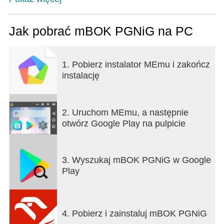
odczyt stanu swojego gazomierza lub licznika ale
również zapoznać się z aktualną ofertą myORLEN
sp. z .o.o. a także dokonać zmian w posiadanej
Jak pobrać mBOK PGNiG na PC
umowie.
Aplikacja ORLEN mBOK (dawniej PGNiG)
1. Pobierz instalator MEmu i zakończ
umożliwia m.in.:
instalację
• podanie odczytu stanu gazomierza oraz licznika
energii elektrycznej,
• podgląd informacji o aktualnych i archiwalnych
2. Uruchom MEmu, a następnie
rozliczeniach wynikających z realizacji posiadanych
otwórz Google Play na pulpicie
umów,
• kontrolę bieżącego salda płatności,
• obsługę płatności elektronicznych wszystkich
3. Wyszukaj mBOK PGNiG w Google
umów,
Play
• wgląd w historię zużycia paliwa gazowego oraz
energii elektrycznej,
• symulację rachunku na podstawie podanego
stanu gazomierza;
4. Pobierz i zainstaluj mBOK PGNiG
• zarządzanie usługą e-faktura;