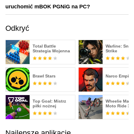
uruchomić mBOK PGNiG na PC?
Odkryć
Total Battle
Warline: Snip
Strategia Wojenna
Strike
Brawl Stars
Narco Empire
Top Goal: Mistrz
Wheelie Maste
piłki nożnej
Moto Ride 3D
Najlepsze aplikacje