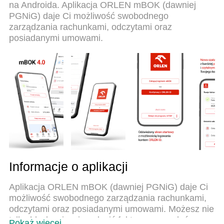
na Androida. Aplikacja ORLEN mBOK (dawniej
absorpcję, menedżer wielu instancji umożliwia
PGNiG) daje Ci możliwość swobodnego
otwarcie 2 lub więcej kont w tym samym czasie. A
zarządzania rachunkami, odczytami oraz
co najważniejsze, nasz ekskluzywny emulator
posiadanymi umowami.
może uwolnić pełny potencjał twojego komputera,
sprawić, że wszystko będzie płynne i przyjemne.
Informacje o aplikacji
Aplikacja ORLEN mBOK (dawniej PGNiG) daje Ci
możliwość swobodnego zarządzania rachunkami,
odczytami oraz posiadanymi umowami. Możesz nie
tylko błyskawicznie opłacić fakturę czy podać
Pokaż więcej