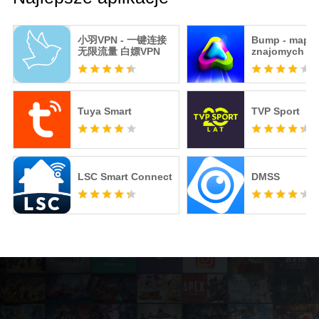
小羽VPN - 一键连接
Bump - mapa 
无限流量 白嫖VPN
znajomych
Tuya Smart
TVP Sport
LSC Smart Connect
DMSS