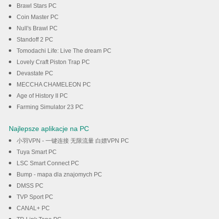
Brawl Stars PC
Coin Master PC
Null's Brawl PC
Standoff 2 PC
Tomodachi Life: Live The dream PC
Lovely Craft Piston Trap PC
Devastate PC
MECCHA CHAMELEON PC
Age of History II PC
Farming Simulator 23 PC
Najlepsze aplikacje na PC
小羽VPN - 一键连接 无限流量 白嫖VPN PC
Tuya Smart PC
LSC Smart Connect PC
Bump - mapa dla znajomych PC
DMSS PC
TVP Sport PC
CANAL+ PC