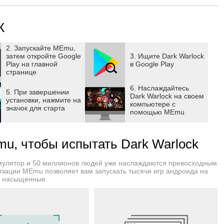
К
2. Запускайте MEmu,
затем откройте Google
3. Ищите Dark Warlock
Play на главной
в Google Play
странице
6. Наслаждайтесь
5. При завершении
Dark Warlock на своем
установки, нажмите на
компьютере с
значок для старта
помощью MEmu
u, чтобы испытать Dark Warlock
мулятор и 50 миллионов людей уже наслаждаются превосходным
изации MEmu позволяет вам запускать тысячи игр андроида на
и насыщенные.