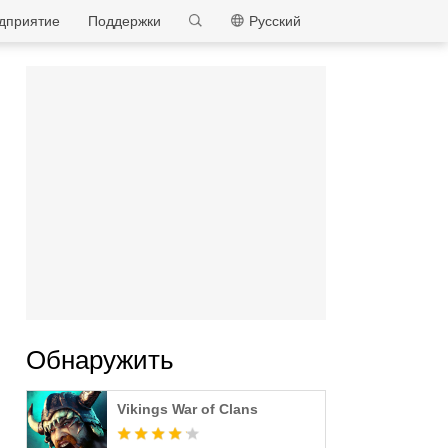
MEmu
дприятие
Поддержки
Pусский
Обнаружить
Vikings War of Clans