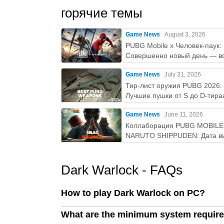
горячие темы
Game News
August 3, 2026
PUBG Mobile x Человек-паук:
Совершенно новый день — вс
нужно знатьaaa
Game News
July 31, 2026
Тир-лист оружия PUBG 2026:
Лучшие пушки от S до D-тира
Game News
June 11, 2026
Коллаборация PUBG MOBILE
NARUTO SHIPPUDEN: Дата в
и бесплатные награды
Dark Warlock - FAQs
How to play Dark Warlock on PC?
What are the minimum system require