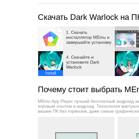
Скачать Dark Warlock на П
1. Скачать
инсталлятор MEmu и
завершайте установку
4. Скачайте и
установите Dark
Warlock
Install
Почему стоит выбрать MEm
MEmu App Player лучший бесплатный андроид э
игровым опытом в андроид. Технология виртуал
вашем ПК без тормозов, даже самые графическ