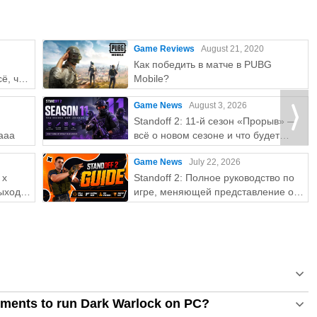
Game Reviews
August 21, 2020
Как победить в матче в PUBG
ё, что
Mobile?
Game News
August 3, 2026
Standoff 2: 11-й сезон «Прорыв» —
aaa
всё о новом сезоне и что будет
дальше?
Game News
July 22, 2026
 x
Standoff 2: Полное руководство по
ыхода
игре, меняющей представление о
мобильных FPS
ments to run Dark Warlock on PC?