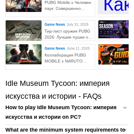
PUBG Mobile x Человек-
паук: Совершенно
новый день — всё, что
нужно знатьaaa
Game News
July 31, 2026
Тир-лист оружия PUBG
2026: Лучшие пушки от
S до D-тираaaa
Game News
June 11, 2026
Коллаборация PUBG
MOBILE x NARUTO
SHIPPUDEN: Дата
выхода и бесплатные
награды
Idle Museum Tycoon: империя
искусства и истории - FAQs
How to play Idle Museum Tycoon: империя
искусства и истории on PC?
What are the minimum system requirements to