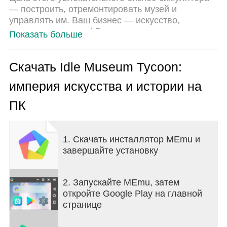
— построить, отремонтировать музей и
управлять им. Ваш бизнес — искусство,
культура и история! Вам предстоит
Показать больше
организовывать различные выставки, чтобы
привлечь посетителей, желающих увидеть
самые невероятные коллекции предметов
Скачать Idle Museum Tycoon:
искусства и истории всех времен!
империя искусства и истории на
Управляйте ресурсами, оптимизируйте их в этом
бизнес-симуляторе и создайте свою музейную
ПК
империю! Начните с небольшой галереи,
привлекайте посетителей в музей, продавайте
билеты, зарабатывайте деньги, инвестируйте
1. Скачать инсталлятор MEmu и
прибыль в покупку новых коллекций шедевров и
завершайте установку
стройте новые тематические галереи!
Вы будете заниматься строительством,
ремонтом и проведением выставок
2. Запускайте MEmu, затем
современного искусства, поп-искусства,
откройте Google Play на главной
модернизма и классического искусства.
странице
Демонстрируйте картины и скульптуры,
созданные известными художниками и