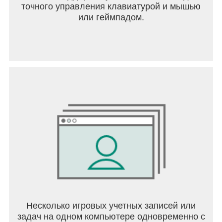
реликвии!
точного управления клавиатурой и мышью
- Потрясающая трехмерная графика в реальном
или геймпадом.
времени!
Расширяйте музей и станьте богатейшим в
истории магнатом в сфере искусств!
Возникла проблема? Хотите предложить новую
функцию? Отправьте свой отзыв в Pixodust
Games. Мы рады отзывам от наших игроков!
Пишите на: support@pixodust.com.
Не забывайте проверять наличие обновлений.
Мы постоянно улучшаем игровой процесс и
добавляем новые функции!
Несколько игровых учетных записей или
задач на одном компьютере одновременно с