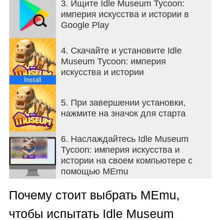
3. Ищите Idle Museum Tycoon:
величайшими умами! Как насчет выставки работ
империя искусства и истории в
Леонардо да Винчи в вашей галерее эпохи
Google Play
Возрождения?
Открывайте не только художественные галереи,
организуйте исторические и научные
4. Скачайте и установите Idle
экспозиции! Представьте на выставке юрского
Museum Tycoon: империя
периода величайшие находки динозавров,
искусства и истории
например ископаемых трицератопсов или
Install
могучего тираннозавра! Постройте галерею с
реликвиями из Египта, Греции или Китая,
5. При завершении установки,
артефактами древних цивилизаций, таких как
нажмите на значок для старта
ацтеки и майя, и представляйте различные
исторические предметы со всего мира.
6. Наслаждайтесь Idle Museum
Как насчет путешествия в космическое
Tycoon: империя искусства и
пространство? Ваши гости могут посетить
истории на своем компьютере с
галерею космоса, в которой представлены
помощью MEmu
самые большие достижения в астрономии!
Помимо космических зондов, ракет, спутников,
Почему стоит выбрать MEmu,
космических костюмов, кораблей и прочих
технологий, созданных человечеством,
чтобы испытать Idle Museum