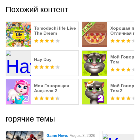
Похожий контент
Tomodachi life Live
Хорошая пиц
The Dream
Отличная пи
Мой Говоря
Hay Day
Том
Моя Говорящая
Мой Говоря
Анджела 2
Том 2
горячие темы
Game News
August 3, 2026