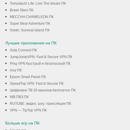
Tomodachi Life: Live The dream ПК
Brawl Stars ПК
MECCHA CHAMELEON ПК
Super Bear Adventure ПК
Oxide: Survival Island ПК
Лучшие приложения на ПК
Sota Connect ПК
JumpJumpVPN- Fast & Secure VPN ПК
Ping VPN быстрый и безопасный ПК
incy ПК
Epson Smart Panel ПК
SpeedTop VPN: Fast & Secure ПК
Цифровое ТВ 20 каналов бесплатно ПК
WB ПВЗ ПК
RUTUBE: видео, шоу, трансляции ПК
VPN — TipTop VPN ПК
Больше игр на ПК