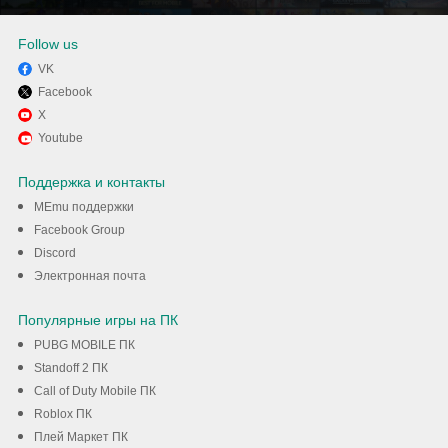
Follow us
VK
Facebook
Наслаждайтесь Ёлочка 2025:
X
Youtube
Tile Match на своем
Поддержка и контакты
компьютере с помощью
MEmu поддержки
MEmu
Facebook Group
Discord
Скачать
Электронная почта
Популярные игры на ПК
PUBG MOBILE ПК
Standoff 2 ПК
Call of Duty Mobile ПК
Roblox ПК
Плей Маркет ПК