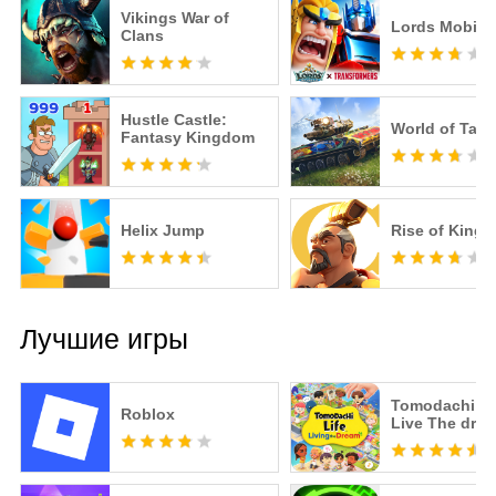
Vikings War of
Lords Mobile
Clans
Hustle Castle:
World of Tan
Fantasy Kingdom
Helix Jump
Rise of King
Лучшие игры
Tomodachi Li
Roblox
Live The dre