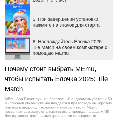
- Создавай: уникальную волшебную полянку! Ты
сможешь построить город и ферму так, как ты
Install
хочешь. Улучшай объекты, развивай и
совершенствуй! Твоей фантазии нет предела!
5. При завершении установки,
- Решай головоломки: прояви мастерство и
нажмите на значок для старта
стратегию, чтобы удивить других игроков.
Каждый уровень принесет новый
захватывающий вызов!
6. Наслаждайтесь Ёлочка 2025:
- Играй в мини-игры: зарабатывай
Tile Match на своем компьютере с
дополнительные ресурсы, чтобы строить и
помощью MEmu
развивать свой сказочный город!
- Украшай свою ферму: восстанавливай здания,
Почему стоит выбрать MEmu,
подбирай декор и сделай ее самой красивой!
- Исследуй новые территории: отправляйся в
чтобы испытать Ёлочка 2025: Tile
приключение на новую полянку каждые пару
месяцев. Веселье никогда не заканчивается!
Match
- Принимай участие в турнирах: настало время
показать миллионам , кто лучший игрок!
MEmu App Player лучший бесплатный андроид эмулятор и 50
миллионов людей уже наслаждаются превосходным игровым
Независимо от того, новичок ты или опытный
опытом в андроид. Технология виртуализации MEmu
мастер головоломок.
позволяет вам запускать тысячи игр андроида на вашем ПК
без тормозов, даже самые графически насыщенные.