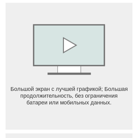
Ёлочка 2025 дарит бесконечное удовольствие
от игры и увлекательные испытания.
Скачай игру прямо сейчас и отправляйся в
захватывающее путешествие в мир соединения
плиток, сбора ресурсов и фермерства!
Большой экран с лучшей графикой; Большая
продолжительность, без ограничения
батареи или мобильных данных.