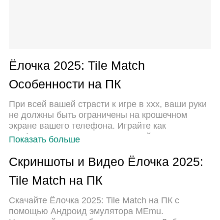
Ёлочка 2025: Tile Match
Особенности на ПК
При всей вашей страсти к игре в ххх, ваши руки
не должны быть ограничены на крошечном
экране вашего телефона. Играйте как
профессионал и получите полный контроль над
Показать больше
игрой с помощью клавиатуры и мыши. MEmu
предлагает вам все то, что вы ожидаете.
Скриншоты и Видео Ёлочка 2025:
Скачайте и играйте ххх на ПК. Играйте сколько
Tile Match на ПК
угодно, никаких ограничений по батарее,
мобильным данным и звонкам. Совершенно
Скачайте Ёлочка 2025: Tile Match на ПК с
новый MEmu 9 - лучший выбор для игры в ххх
помощью Андроид эмулятора MEmu.
на ПК. Благодаря изысканной системе