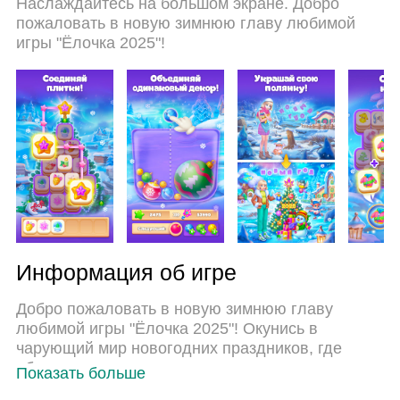
Наслаждайтесь на большом экране. Добро
предустановки клавиш, ххх превращается в
пожаловать в новую зимнюю главу любимой
настоящую игру для ПК. Менеджер нескольких
игры "Ёлочка 2025"!
экземпляров делает возможным игру с двумя
или более учетными записями на одном
устройстве. И самое главное, наш
эксклюзивный механизм эмуляции может
полностью раскрыть потенциал вашего ПК,
сделать все гладко. Нам важно не только то, как
вы играете, но и весь процесс наслаждения
игровым счастьем.
Информация об игре
Добро пожаловать в новую зимнюю главу
любимой игры "Ёлочка 2025"! Окунись в
чарующий мир новогодних праздников, где
обновленная полянка, увлекательные задания и
Показать больше
яркие персонажи ждут именно тебя.