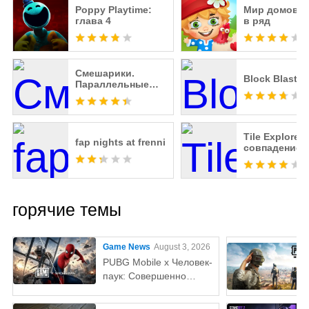
Poppy Playtime:
Мир домовят
глава 4
в ряд
Смешарики.
Block Blast!
Параллельные
миры
Tile Explorer -
fap nights at frenni
совпадение
горячие темы
Game News
August 3, 2026
PUBG Mobile x Человек-
паук: Совершенно
новый день — всё, что
нужно знатьaaa