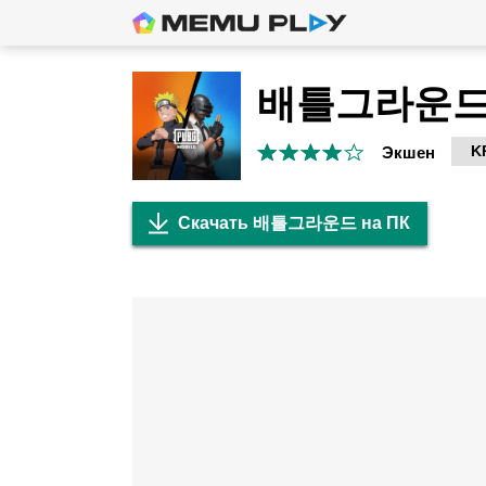
배틀그라운
K
Экшен
Скачать 배틀그라운드 на ПК