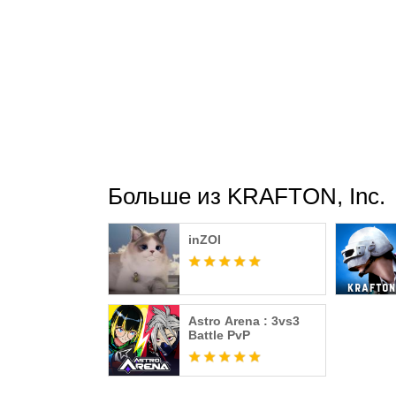
Добавлена ​​функция «Swim Rush», позвол
Наслаждайтесь еще более красочными сра
обновлениям!
▶ Введение в Battlegrounds (PUBG) Mobile
PUBG Mobile — это мобильная игра в жанре
игроков используют оружие и различные б
Больше из KRAFTON, Inc.
используя свои собственные стратегии. Ре
Battlegrounds (PUBG) Mobile
inZOI
PUBG Mobile отличается реалистичными п
графики и 3D-звука на основе Unreal Engine
Astro Arena : 3vs3
Battle PvP
Благодаря разнообразию реального оружия
реальным звукам выстрелов, PUBG Mobile 
битвы» в жанре FPS.