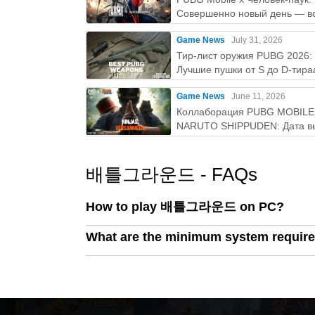
Совершенно новый день — вс
- Уведомления: Используется для предост
нужно знатьaaa
Game News
July 31, 2026
Тир-лист оружия PUBG 2026:
- Микрофон: Используется для предоставле
Лучшие пушки от S до D-тира
- Камера: Используется для захвата экрана
Game News
June 11, 2026
Коллаборация PUBG MOBILE
NARUTO SHIPPUDEN: Дата в
- Локальная сеть: Позволяет обмениваться
и бесплатные награды
же сети
배틀그라운드 - FAQs
* Дополнительные разрешения доступа тр
соответствующих функций; однако, даже ес
How to play 배틀그라운드 on PC?
сервис для любых функций, кроме указанн
What are the minimum system requ
* Пользователи могут сбросить или отозва
[Как отозвать разрешения доступа в PUBG 