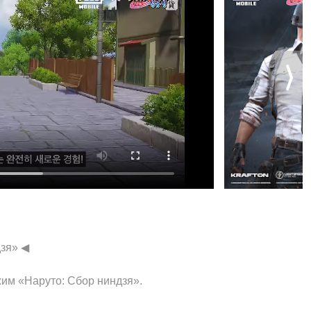
дзя» ◀
им «Наруто: Сбор ниндзя».