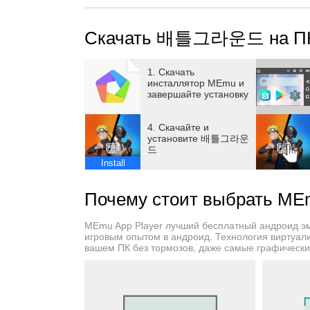
К северу от района Рожок на карте Эрангел
на камне, квартира Наруто и кабинет Хокаг
Скачать 배틀그라운드 на П
На карте воссозданы различные локации и
Листа и арена финала экзамена на чунина.
1. Скачать
инсталлятор MEmu и
завершайте установку
Кроме того, вы можете использовать разли
Летящего Бога Грома и Чидори.
4. Скачайте и
установите 배틀그라운
드
Станьте лучшим ниндзя в этом тематическ
Install
▶ Тематический режим «Наруто: Сбор нинд
Почему стоит выбрать 
На карте Эрангель случайным образом поя
MEmu App Player лучший бесплатный андроид э
Девятихвостого, чтобы получить Мантию Хв
игровым опытом в андроид. Технология виртуал
вашем ПК без тормозов, даже самые графическ
восстановит полную чакру и увеличит скор
Кроме того, случайным образом запуститс
Деревню Листа».