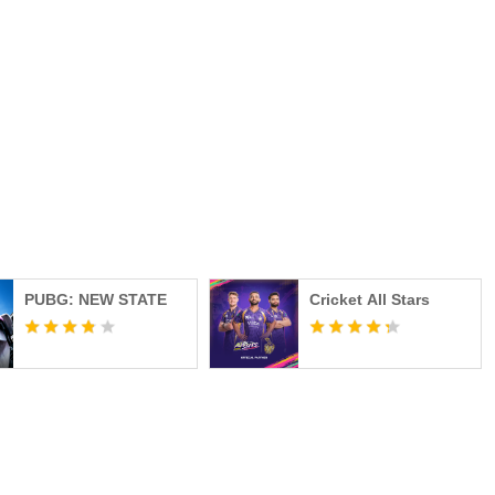
яющая быстрее передвигаться под водой.
жениями благодаря этим различным классическим
 ◀
 «королевская битва» в стиле выживания, где несколько
оевые предметы на арене, чтобы определить победителя,
алистичное поле боя в стиле «королевской битвы» в
PUBG: NEW STATE
Cricket All Stars
олями сражений, реализованными с помощью HD-
 4.
 и боевого снаряжения для выживания, а также
обеспечивает яркий опыт сражений в стиле «королевской