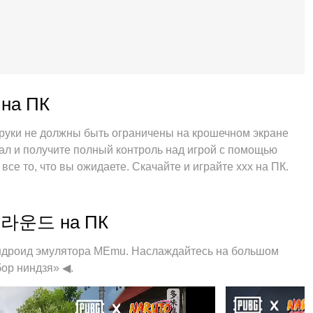
на ПК
и руки не должны быть ограничены на крошечном экране
ал и получите полный контроль над игрой с помощью
е то, что вы ожидаете. Скачайте и играйте ххх на ПК.
ний по батарее, мобильным данным и звонкам.
для игры в ххх на ПК. Благодаря изысканной системе
в настоящую игру для ПК. Менеджер нескольких
그라운드 на ПК
мя или более учетными записями на одном устройстве. И
зм эмуляции может полностью раскрыть потенциал вашего
роид эмулятора MEmu. Наслаждайтесь на большом
о то, как вы играете, но и весь процесс наслаждения
ор ниндзя» ◀.