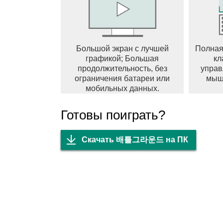
В этой области все игроки должны объедин
Девятихвостого. Победите Девятихвостого
Деревню Листа!
Большой экран с лучшей
Полная
графикой; Большая
кл
▶ Корректировка баланса оружия ◀
продолжительность, без
управ
Была скорректирована балансировка ACE3
ограничения батареи или
мыш
мобильных данных.
Для ACE32 улучшена анимация стрельбы и 
Готовы поиграть?
стрельбу.
Для пистолетов-пулемётов скорость бега б
Скачать 배틀그라운드 на ПК
разброс боеприпасов во время движения 
Наслаждайтесь более разнообразными сти
▶ Классические обновления ◀
Улучшена стабильность управления монстр