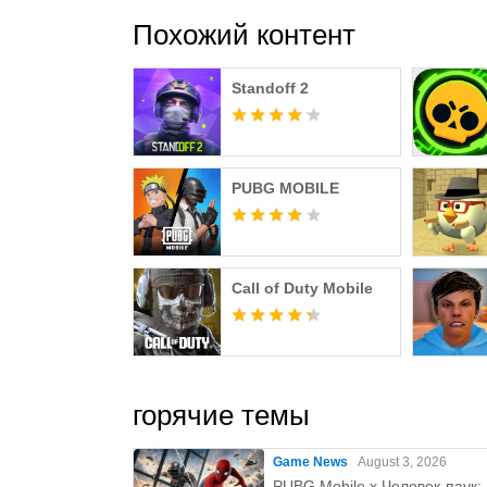
Похожий контент
▶ За покупку платных предметов в Battlegr
Standoff 2
▶ Мобильное приложение The Battlegrounds
предоставляемого в корейском регионе.
▶ Руководство по разрешениям доступа в 
PUBG MOBILE
[Необходимые разрешения PUBG Mobile]
Call of Duty Mobile
- Нет
[Дополнительные разрешения PUBG Mobile
- Ближайшие устройства: Используется дл
горячие темы
- Фотографии и видео (Хранилище): Испол
Game News
August 3, 2026
и файлов на устройство
PUBG Mobile x Человек-паук: