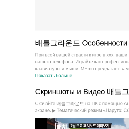
배틀그라운드 Особенности 
При всей вашей страсти к игре в ххх, ваш
вашего телефона. Играйте как профессион
клавиатуры и мыши. MEmu предлагает вам вс
Играйте сколько угодно, никаких ограниче
Показать больше
Совершенно новый MEmu 9 - лучший выбор 
предустановки клавиш, ххх превращается 
Скриншоты и Видео 배틀
экземпляров делает возможным игру с дву
самое главное, наш эксклюзивный механи
Скачайте 배틀그라운드 на ПК с помощью Анд
ПК, сделать все гладко. Нам важно не тольк
экране. ▶ Тематический режим «Наруто: Сб
игровым счастьем.