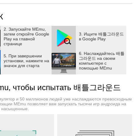
ь добавлена ​​Деревня Листа, где находятся статуя Хокаге
е.
К
з аниме «Наруто», такие как Академия, больница Деревни
2. Запускайте MEmu,
затем откройте Google
3. Ищите 배틀그라운드
Play на главной
в Google Play
странице
чные техники ниндзюцу, включая Расенган, технику
6. Наслаждайтесь 배틀
5. При завершении
그라운드 на своем
установки, нажмите на
компьютере с
значок для старта
ом режиме вместе с Наруто!
помощью MEmu
зя»: Битва с боссом Девятихвостым ◀
MEmu, чтобы испытать 배틀그라운드
вляется гигантский Девятихвостый. Победите
мулятор и 50 миллионов людей уже наслаждаются превосходным
остатого Зверя; её использование на короткое время
изации MEmu позволяет вам запускать тысячи игр андроида на
и насыщенные.
ость восстановления.
я событие «Специальный матч — Рейд Девятихвостого на