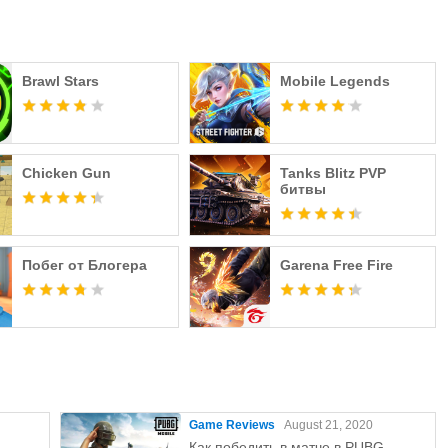
ounds (PUBG) Mobile взимается отдельная плата.
Brawl Stars
Mobile Legends
 (PUBG) доступно только для контента,
PUBG Mobile ◀
Chicken Gun
Tanks Blitz PVP
битвы
Побег от Блогера
Garena Free Fire
]
я подключения к ближайшим устройствам
ьзуется для передачи или сохранения фотографий, видео
Game Reviews
August 21, 2020
Как победить в матче в PUBG