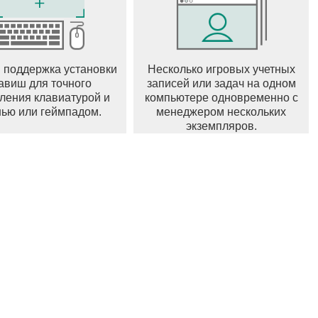
ить усилия, чтобы защитить Деревню Листа от
 Лиса в течение отведённого времени и защитите
 поддержка установки
Несколько игровых учетных
авиш для точного
записей или задач на одном
ления клавиатурой и
компьютере одновременно с
2 и некоторых пистолетов-пулемётов.
ью или геймпадом.
менеджером нескольких
экземпляров.
дальность отдачи, что обеспечивает более стабильную
ольше не будет уменьшаться при переноске оружия, а
уменьшен.
лями боя благодаря улучшенному балансу оружия!
-траком.