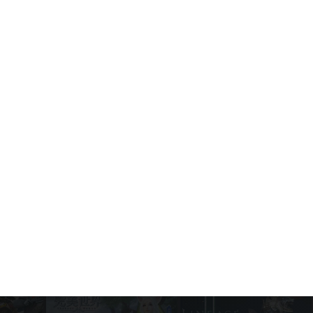
Standoff 2: Играй на ПК через MEmu
Play и забудь о лагах!
Game News
March 4, 2026
Standoff 2 для Android - Скачать
APK с MEmu
Game News
January 28, 2026
Оптимальные настройки Standoff 2
для максимально комфортного
геймплея