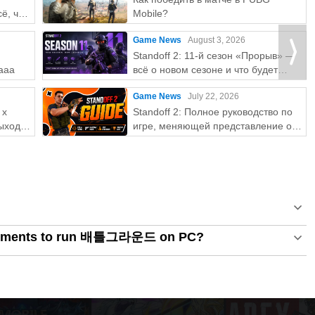
ё, что
Mobile?
авления обновлений сервиса и информации об игре
Game News
August 3, 2026
Standoff 2: 11-й сезон «Прорыв» —
ния услуг голосового чата во время игры
aaa
всё о новом сезоне и что будет
дальше?
 игры
Game News
July 22, 2026
 x
Standoff 2: Полное руководство по
ыхода
игре, меняющей представление о
 данными с другими устройствами, подключенными к той
мобильных FPS
ебуют разрешения пользователя при использовании
ли оно отклонено, вы все равно можете использовать
ых.
irements to run 배틀그라운드 on PC?
ть дополнительные разрешения доступа.
Mobile]