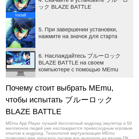
В сценарии используются недавно записанные
ック BLAZE BATTLE
для игры голоса!
Install
◆Создайте сильнейшую команду посредством
обучения и организации.
5. При завершении установки,
Помимо персонажей, вы можете создать свою
нажмите на значок для старта
оригинальную команду, используя различные
комбинации карт поддержки и формирований.
Существует множество элементов обучения,
6. Наслаждайтесь ブルーロック
таких как навыки и особые способности, поэтому
BLAZE BATTLE на своем
освойте обучение и организацию, чтобы создать
компьютере с помощью MEmu
свою собственную оригинальную и сильнейшую
команду.
Почему стоит выбрать MEmu,
◆Система футбольных матчей
чтобы испытать ブルーロック
«Blaze Arena», где победитель или проигравший
в игре определяется по разнице очков и где
BLAZE BATTLE
соревнуется общая сила.
Стремитесь к вершине в режиме «Score Match»,
MEmu App Player лучший бесплатный андроид эмулятор и 50
миллионов людей уже наслаждаются превосходным игровым
где вы зарабатываете очки во время матча и
опытом в андроид. Технология виртуализации MEmu
соревнуетесь за лучший результат!
позволяет вам запускать тысячи игр андроида на вашем ПК