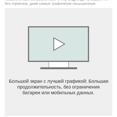
без тормозов, даже самые графически насыщенные.
◆Фанам обязательно нужно посмотреть!
Взаимодействие с персонажами
Углубляйте взаимодействие с персонажами и
создавайте уникальные линии персонажей для
Бревато.
Вы можете наслаждаться этим в полный голос.
◆Нажмите здесь, чтобы узнать подробности
・Официальная страница
https://bluelock-blaze.jp/
・Официальный X
https://twitter.com/BLUELOCK_BLAZE
・Официальный YouTube
Большой экран с лучшей графикой; Большая
https://www.youtube.com/watch?v=7cgo653OQig
продолжительность, без ограничения
батареи или мобильных данных.
Продавец
компания Bael Inc.