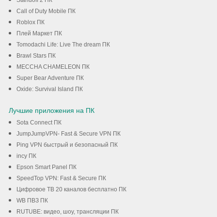
Standoff 2 ПК
Call of Duty Mobile ПК
Roblox ПК
Плей Маркет ПК
Tomodachi Life: Live The dream ПК
Brawl Stars ПК
MECCHA CHAMELEON ПК
Super Bear Adventure ПК
Oxide: Survival Island ПК
Лучшие приложения на ПК
Sota Connect ПК
JumpJumpVPN- Fast & Secure VPN ПК
Ping VPN быстрый и безопасный ПК
incy ПК
Epson Smart Panel ПК
SpeedTop VPN: Fast & Secure ПК
Цифровое ТВ 20 каналов бесплатно ПК
WB ПВЗ ПК
RUTUBE: видео, шоу, трансляции ПК