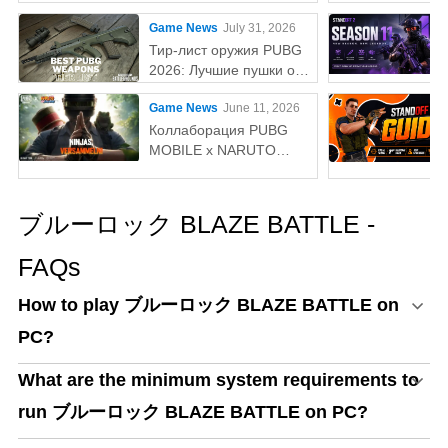
нужно знатьaaa
Game News
July 31, 2026
Тир-лист оружия PUBG
2026: Лучшие пушки от
S до D-тираaaa
Game News
June 11, 2026
Коллаборация PUBG
MOBILE x NARUTO
SHIPPUDEN: Дата
выхода и бесплатные
награды
ブルーロック BLAZE BATTLE -
FAQs
How to play ブルーロック BLAZE BATTLE on
PC?
What are the minimum system requirements to
run ブルーロック BLAZE BATTLE on PC?