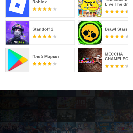
Roblox
Live The dre
Standoff 2
Brawl Stars
MECCHA
Плей Маркет
CHAMELEON