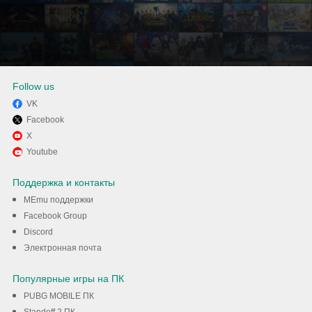
Follow us
VK
Facebook
Наслаждайтесь ブルーロック
X
Youtube
BLAZE BATTLE на своем
Поддержка и контакты
компьютере с помощью
MEmu поддержки
MEmu
Facebook Group
Discord
Скачать
Электронная почта
Популярные игры на ПК
PUBG MOBILE ПК