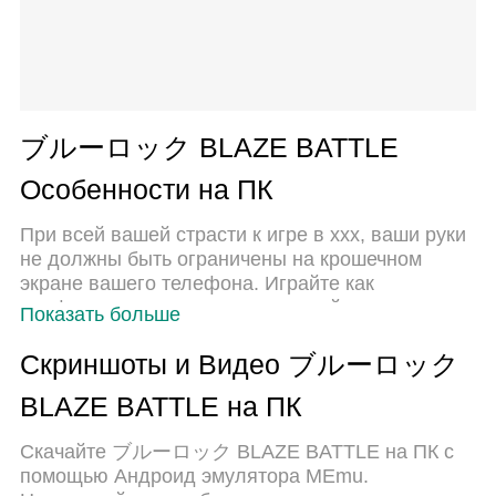
ブルーロック BLAZE BATTLE
Особенности на ПК
При всей вашей страсти к игре в ххх, ваши руки
не должны быть ограничены на крошечном
экране вашего телефона. Играйте как
профессионал и получите полный контроль над
Показать больше
игрой с помощью клавиатуры и мыши. MEmu
предлагает вам все то, что вы ожидаете.
Скриншоты и Видео ブルーロック
Скачайте и играйте ххх на ПК. Играйте сколько
BLAZE BATTLE на ПК
угодно, никаких ограничений по батарее,
мобильным данным и звонкам. Совершенно
Скачайте ブルーロック BLAZE BATTLE на ПК с
новый MEmu 9 - лучший выбор для игры в ххх
помощью Андроид эмулятора MEmu.
на ПК. Благодаря изысканной системе