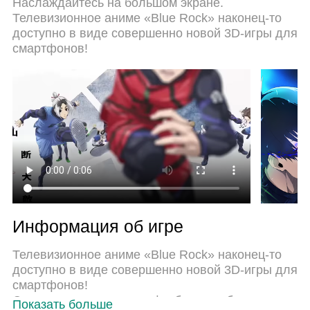
Наслаждайтесь на большом экране.
предустановки клавиш, ххх превращается в
Телевизионное аниме «Blue Rock» наконец-то
настоящую игру для ПК. Менеджер нескольких
доступно в виде совершенно новой 3D-игры для
экземпляров делает возможным игру с двумя
смартфонов!
или более учетными записями на одном
устройстве. И самое главное, наш
эксклюзивный механизм эмуляции может
полностью раскрыть потенциал вашего ПК,
сделать все гладко. Нам важно не только то, как
вы играете, но и весь процесс наслаждения
игровым счастьем.
Информация об игре
Телевизионное аниме «Blue Rock» наконец-то
доступно в виде совершенно новой 3D-игры для
смартфонов!
Самая захватывающая футбольная битва в
Показать больше