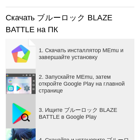
Рейве
«Blue Rock BLAZE BATTLE», также известный
как «Brebat», уже доступен!
Скачать ブルーロック BLAZE
BATTLE на ПК
◆Полный 3D-футбол, в котором вы можете
играть со своими любимыми игроками.
Создайте свою сильнейшую команду эгоистов и
1. Скачать инсталлятор MEmu и
устройте футбольную битву 11 на 11.
завершайте установку
Реализуйте футбольные матчи между
командами мечты и матчи мечты, которых не
было в аниме.
2. Запускайте MEmu, затем
Вы действительно можете управлять игроками и
откройте Google Play на главной
наслаждаться игровым процессом с помощью
странице
простого управления.
◆История повторного опыта аниме Blue Rock
3. Ищите ブルーロック BLAZE
Испытайте знаменитые аниме-сцены в игре.
BATTLE в Google Play
Поклонники аниме могут наслаждаться им
снова и снова, и даже люди, которые еще не
знают Blue Rock, могут наслаждаться им.
4. Скачайте и установите ブルーロ