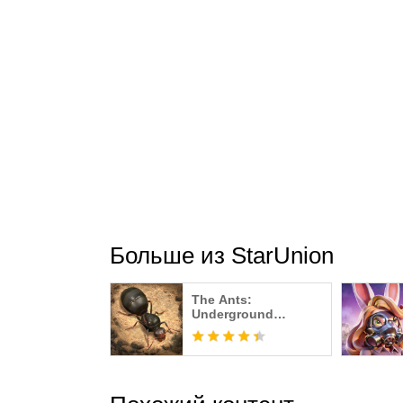
Official Facebook: https://www.facebook.co
Attention!
The Ants: Underground Kingdom is free to dow
Players must be at least 3 years old to downlo
Besides, devices should have access to networ
Больше из StarUnion
The Ants:
Underground
Kingdom