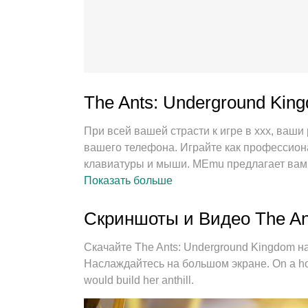
The Ants: Underground Ki
При всей вашей страсти к игре в ххх, ваш
вашего телефона. Играйте как профессион
клавиатуры и мыши. MEmu предлагает вам вс
Играйте сколько угодно, никаких ограниче
Показать больше
Совершенно новый MEmu 9 - лучший выбор 
предустановки клавиш, ххх превращается 
Скриншоты и Видео The An
экземпляров делает возможным игру с дву
самое главное, наш эксклюзивный механи
Скачайте The Ants: Underground Kingdom 
ПК, сделать все гладко. Нам важно не тольк
Наслаждайтесь на большом экране. On a hope
игровым счастьем.
would build her anthill.