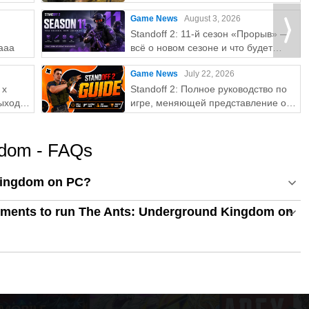
Game News
August 3, 2026
Standoff 2: 11-й сезон «Прорыв» —
aaa
всё о новом сезоне и что будет
дальше?
Game News
July 22, 2026
 x
Standoff 2: Полное руководство по
ыхода
игре, меняющей представление о
мобильных FPS
gdom - FAQs
Kingdom on PC?
ements to run The Ants: Underground Kingdom on