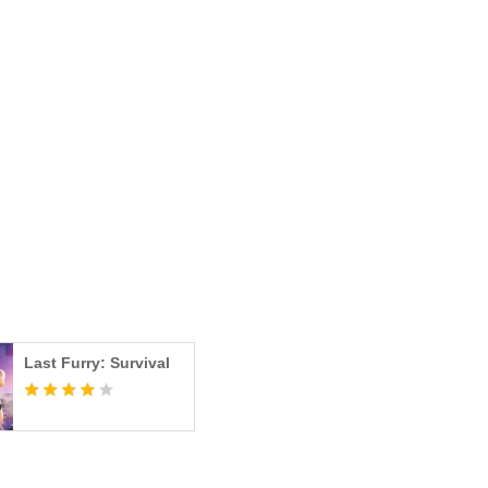
m/TheAntsGame
nload. However, some items in the game are not free.
ad it, as defined in the Terms of Use and Privacy Policy.
k as this is an online game.
Last Furry: Survival