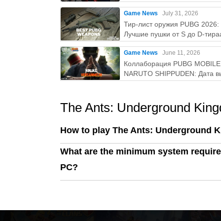
нужно знатьaaa
Game News
July 31, 2026
Тир-лист оружия PUBG 2026:
Лучшие пушки от S до D-тира
Game News
June 11, 2026
Коллаборация PUBG MOBILE
NARUTO SHIPPUDEN: Дата в
и бесплатные награды
The Ants: Underground Kin
How to play The Ants: Underground 
What are the minimum system requir
PC?