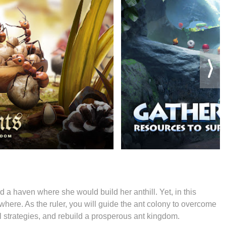
d a haven where she would build her anthill. Yet, in this
rywhere. As the ruler, you will guide the ant colony to overcome
l strategies, and rebuild a prosperous ant kingdom.