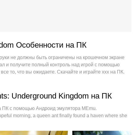
ngdom Особенности на ПК
и руки не должны быть ограничены на крошечном экране
ал и получите полный контроль над игрой с помощью
е то, что вы ожидаете. Скачайте и играйте ххх на ПК.
ний по батарее, мобильным данным и звонкам.
для игры в ххх на ПК. Благодаря изысканной системе
в настоящую игру для ПК. Менеджер нескольких
ts: Underground Kingdom на ПК
мя или более учетными записями на одном устройстве. И
зм эмуляции может полностью раскрыть потенциал вашего
на ПК с помощью Андроид эмулятора MEmu.
о то, как вы играете, но и весь процесс наслаждения
ful morning, a queen ant finally found a haven where she