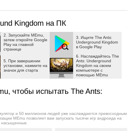
ound Kingdom на ПК
rvival crisis. We must ensure that we have enough resources to
our primary duty is to build the anthill, protect the queen, and
2. Запускайте MEmu,
3. Ищите The Ants:
затем откройте Google
Underground Kingdom
Play на главной
в Google Play
странице
6. Наслаждайтесь The
d your anthill. Ant Tunnels are the most important links
5. При завершении
Ants: Underground
 strategy for the development of the anthill—it's time to
установки, нажмите на
Kingdom на своем
значок для старта
компьютере с
помощью MEmu
u, чтобы испытать The Ants:
ecial ants to become your fighting force. Only by hatching
n the ant kingdom and survive more securely.
мулятор и 50 миллионов людей уже наслаждаются превосходным
изации MEmu позволяет вам запускать тысячи игр андроида на
this land. Tame them, bring them into battle, and dominate the
и насыщенные.
 diligently within the anthill, accelerating the development of