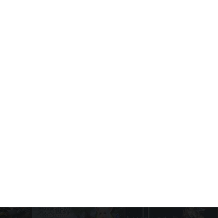
Play и забудь о лагах!
Game News
March 4, 2026
Standoff 2 для Android - Скачать
APK с MEmu
Game News
January 28, 2026
Оптимальные настройки Standoff 2
для максимально комфортного
геймплея