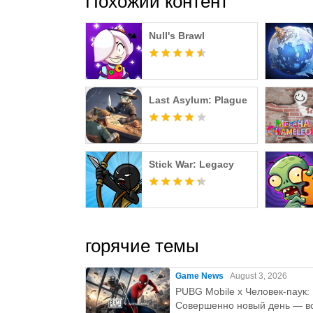
Похожий контент
Null's Brawl
Last Asylum: Plague
Stick War: Legacy
горячие темы
Game News
August 3, 2026
PUBG Mobile x Человек-паук:
Совершенно новый день — вс