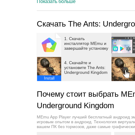
Показать больше
—Game Features—
[Survival Above All]
Скачать The Ants: Undergr
As the crisis looms, the ant colony faces a su
survive in this dangerous world. As the ruler, y
confront crises.
1. Скачать
инсталлятор MEmu и
завершайте установку
[Rebuild Our Anthill]
Surviving is just the first step; you must expan
4. Скачайте и
between anthills. Location planning is a crucial
установите The Ants:
Underground Kingdom
showcase your wisdom!
Install
[Find Powerful Special Ants]
Почему стоит выбрать MEm
By hatching eggs, you can acquire powerful sp
more special ants can you gain more control i
Underground Kingdom
[Tame Dangerous Insects]
MEmu App Player лучший бесплатный андроид э
игровым опытом в андроид. Технология виртуал
Other dangerous but powerful insects exist in 
вашем ПК без тормозов, даже самые графическ
battlefield. You can also dispatch them to work