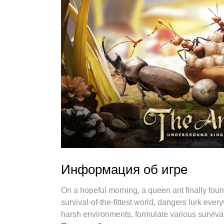
Информация об игре
On a hopeful morning, a queen ant finally foun
survival-of-the-fittest world, dangers lurk eve
harsh environments, formulate various surviva