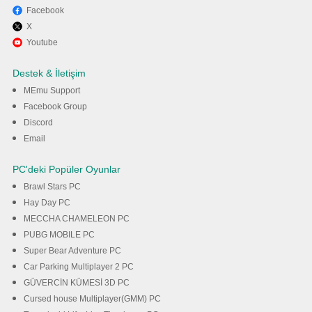
Facebook
X
Youtube
Destek & İletişim
MEmu Support
Facebook Group
Discord
Email
PC'deki Popüler Oyunlar
Brawl Stars PC
Hay Day PC
MECCHA CHAMELEON PC
PUBG MOBILE PC
Super Bear Adventure PC
Car Parking Multiplayer 2 PC
GÜVERCİN KÜMESİ 3D PC
Cursed house Multiplayer(GMM) PC