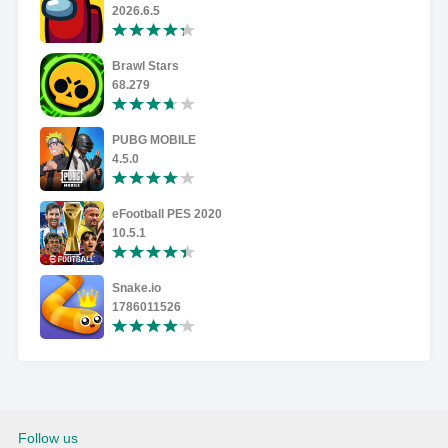
2026.6.5
Brawl Stars
68.279
PUBG MOBILE
4.5.0
eFootball PES 2020
10.5.1
Snake.io
1786011526
Follow us