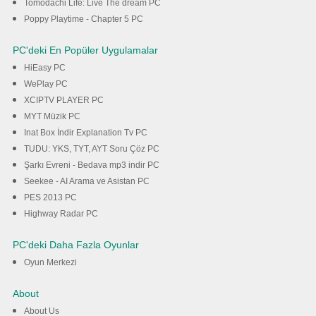
Tomodachi Life: Live The dream PC
Poppy Playtime - Chapter 5 PC
PC'deki En Popüler Uygulamalar
HiEasy PC
WePlay PC
XCIPTV PLAYER PC
MYT Müzik PC
Inat Box İndir Explanation Tv PC
TUDU: YKS, TYT, AYT Soru Çöz PC
Şarkı Evreni - Bedava mp3 indir PC
Seekee - AI Arama ve Asistan PC
PES 2013 PC
Highway Radar PC
PC'deki Daha Fazla Oyunlar
Oyun Merkezi
About
About Us