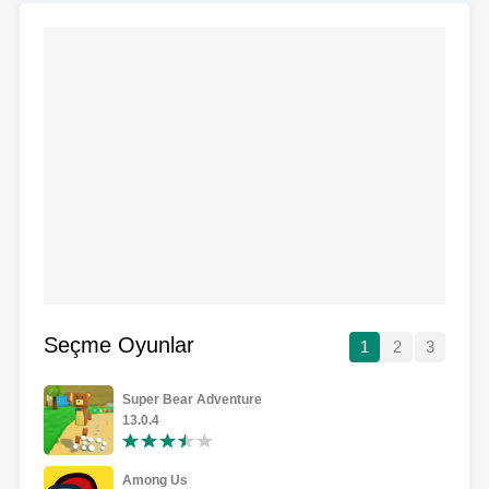
Seçme Oyunlar
1
2
3
Super Bear Adventure
13.0.4
Among Us