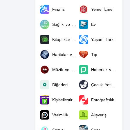
Finans
Yeme İçme
Sağlık ve Fitness
Ev
Kitaplıklar ve Kısa Sunum
Yaşam Tarzı
Haritalar ve Navigasyon
Tıp
Müzik ve Ses
Haberler ve Dergiler
Diğerleri
Çocuk Yetiştirme
Kişiselleştirme
Fotoğrafçılık
Verimlilik
Alışveriş