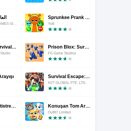
العا
Sprunkee Prank Call & Message
fASHION SPA GAMES GIRLS
YoB
Beatbox Survival: Mini Games
Prison Blox: Survival Master
Studio
FG Game Studios
rayışı
Survival Escape: 456 Challenge
H2T GLOBAL PTE. LTD.
No WiFi -Antistress Relax toys
Konuşan Tom Arkadaşlarım 2
Outfit7 Limited