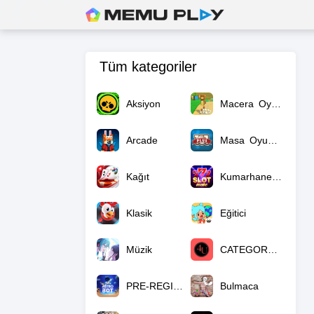
Tüm kategoriler
Aksiyon
Macera Oyunları
Arcade
Masa Oyunları
Kağıt
Kumarhane Oyunları
Klasik
Eğitici
Müzik
CATEGORY_NULL
PRE-REGISTRATION
Bulmaca