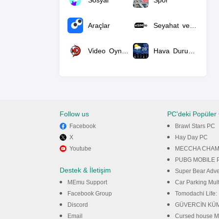
Sosyal
Spor
Araçlar
Seyahat ve Yerel
Video Oynatıcılar ve Düzenleyiciler
Hava Durumu
Follow us
PC'deki Popüler
Facebook
Brawl Stars PC
X
Hay Day PC
Youtube
MECCHA CHAM
PUBG MOBILE 
Destek & İletişim
Super Bear Adv
MEmu Support
Car Parking Mul
Facebook Group
Tomodachi Life: 
Discord
GÜVERCİN KÜM
Email
Cursed house Mul