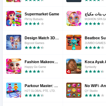
Supermarket Game
ب بنات مكياج
FM by Bubadu
Design Match 3D: Üçlü Eşleme
Bigcool Games
JUMBO GAMES 
Fashion Makeover:Salon&DressUp
Koca Ayak A
Happy Go Game
Syntaxity
Parkour Master: Obby Games
H2T GLOBAL PTE. LTD.
QY Studio