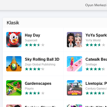
Oyun Merkezi
Klasik
Hay Day
Supercell
YoYa World
Sky Rolling Ball 3D
Catwalk Be
Zego Global Publishing
Smillage
Gardenscapes
Livetopia: P
Playrix
Century Games 