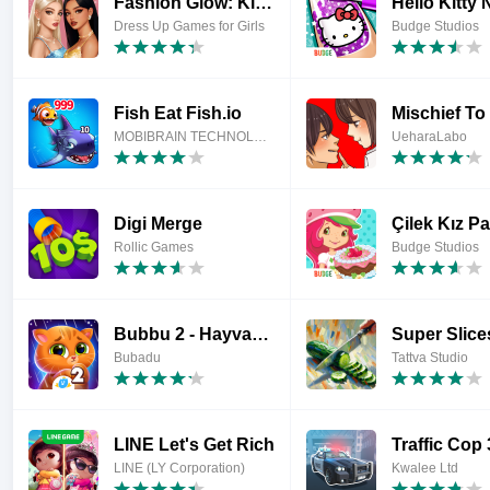
Fashion Glow: Kız Giydirme
Dress Up Games for Girls
Budge Studios
Fish Eat Fish.io
MOBIBRAIN TECHNOLOGY PTE. LTD.
UeharaLabo
Digi Merge
Çilek Kız P
Rollic Games
Budge Studios
Bubbu 2 - Hayvan Krallığım
Super Slice
Bubadu
Tattva Studio
LINE Let's Get Rich
Traffic Cop
LINE (LY Corporation)
Kwalee Ltd