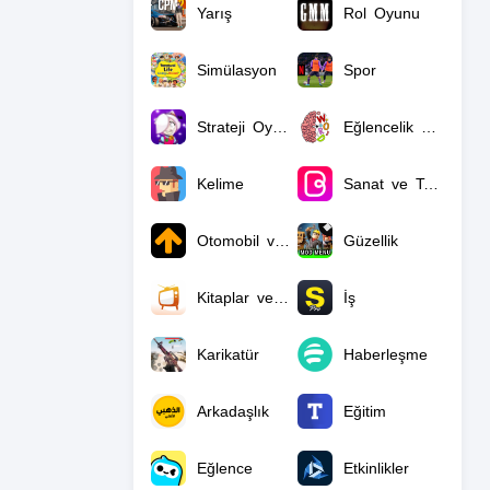
Yarış
Rol Oyunu
Simülasyon
Spor
Strateji Oyunları
Eğlencelik Bilgi Oyunları
Kelime
Sanat ve Tasarım
Otomobil ve Araçlar
Güzellik
Kitaplar ve Referans
İş
Karikatür
Haberleşme
Arkadaşlık
Eğitim
Eğlence
Etkinlikler