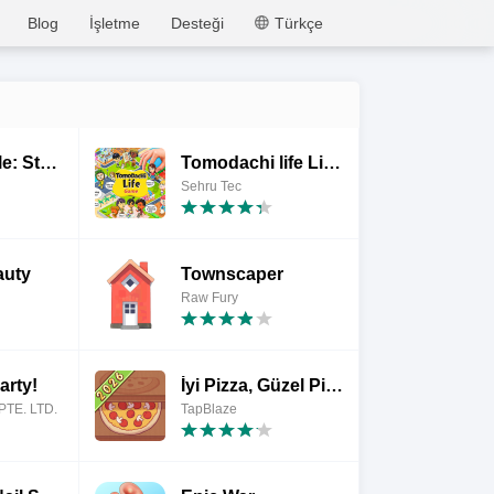
MEmu
Blog
İşletme
Desteği
Türkçe
YoYa Sparkle: Style Pop
Tomodachi life Live The Dream
Sehru Tec
auty
Townscaper
Raw Fury
arty!
İyi Pizza, Güzel Pizza
PTE. LTD.
TapBlaze