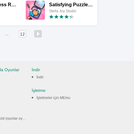
Mini Antistress Relaxing Games
Satisfying Puzzle: Düzen Oyunu
Stella Joy Studio
...
12
la Oyunlar
İndir
İndir
İşletme
İşletmeler için MEmu
 oyunlar oynayın