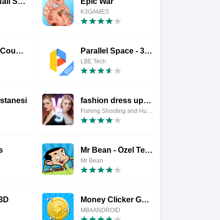
Hello Kitty Nail Salon
Epic War
K3GAMES
Mischief To Couple !
Parallel Space - 32bit Support
LBE Tech
astanesi
fashion dress up:girl makeover
Fishing Shooting and Hunting Games
s
Mr Bean - Özel Teslimat
Mr Bean
 3D
Money Clicker Game
MB4ANDROID