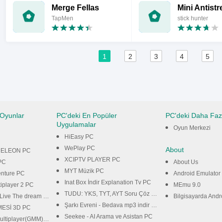
Merge Fellas
TapMen
stick hunter
1
2
3
4
5
 Oyunlar
PC'deki En Popüler
PC'deki Daha Faz
Uygulamalar
Oyun Merkezi
HiEasy PC
WePlay PC
About
ELEON PC
XCIPTV PLAYER PC
PC
About Us
MYT Müzik PC
enture PC
Android Emulator
Inat Box İndir Explanation Tv PC
tiplayer 2 PC
MEmu 9.0
TUDU: YKS, TYT, AYT Soru Çöz PC
Live The dream PC
Bilgisayarda Android
Şarkı Evreni - Bedava mp3 indir PC
ESİ 3D PC
Seekee - AI Arama ve Asistan PC
tiplayer(GMM) PC