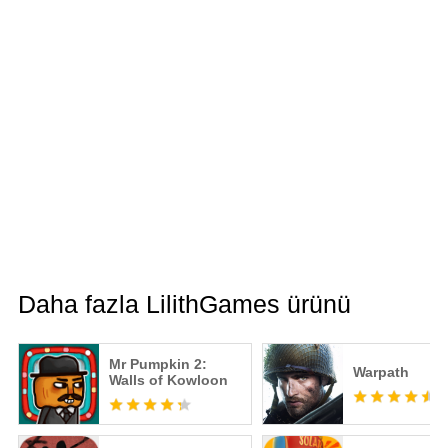
Daha fazla LilithGames ürünü
Mr Pumpkin 2:
Warpath
Walls of Kowloon