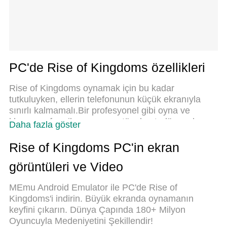
PC'de Rise of Kingdoms özellikleri
Rise of Kingdoms oynamak için bu kadar
tutkuluyken, ellerin telefonunun küçük ekranıyla
sınırlı kalmamalı.Bir profesyonel gibi oyna ve
klavye ve fare ile oyununun tüm kontrolü sende
Daha fazla göster
olsun.MEmu sana beklediğin her şeyi
sunuyor.PC'de Rise of Kingdoms indir ve oyna.
Rise of Kingdoms PC'in ekran
İstediğin kadar oyna, artık pil sınırlamaları, mobil
görüntüleri ve Video
veri ve rahatsız edici çağrılar yok.Yepyeni MEmu 9,
PC'de Rise of Kingdoms oynamak için en iyi seçim.
MEmu Android Emulator ile PC'de Rise of
Uzmanlığımızla hazırlanan zarif ön ayar tuş eşleme
Kingdoms'i indirin. Büyük ekranda oynamanın
sistemi Rise of Kingdoms oyununu gerçek bir PC
keyfini çıkarın. Dünya Çapında 180+ Milyon
oyununa dönüştürüyor.MEmu çoklu örnek
Oyuncuyla Medeniyetini Şekillendir!
yöneticisi, aynı cihazda 2 veya daha fazla hesap