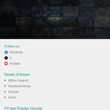
Follow us
Facebook
X
PC’de MEmu ile Rise of
Youtube
Kingdoms oyunun keyfini
Destek & İletişim
çıkarın
MEmu Support
Facebook Group
Discord
İndir
Email
PC'deki Popüler Oyunlar