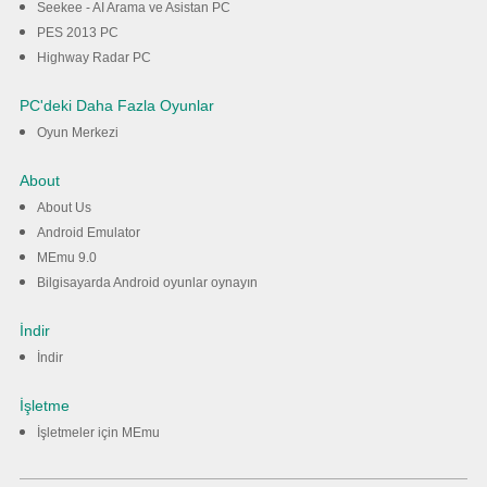
Seekee - AI Arama ve Asistan PC
PES 2013 PC
Highway Radar PC
PC'deki Daha Fazla Oyunlar
Oyun Merkezi
About
About Us
Android Emulator
MEmu 9.0
Bilgisayarda Android oyunlar oynayın
İndir
İndir
İşletme
İşletmeler için MEmu