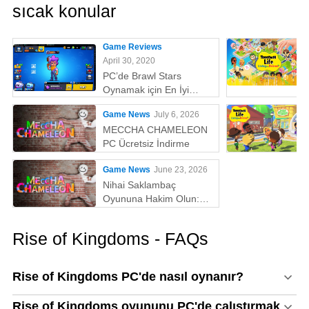
sıcak konular
Game Reviews
April 30, 2020
PC’de Brawl Stars
Oynamak için En İyi
Emülatör
Game News
July 6, 2026
MECCHA CHAMELEON
PC Ücretsiz İndirme
Game News
June 23, 2026
Nihai Saklambaç
Oyununa Hakim Olun:
MECCHA CHAMELEON'u
PC'de Oynamak İçin
Rise of Kingdoms - FAQs
Neden MEmu En İyi
Yoldur!
Rise of Kingdoms PC'de nasıl oynanır?
Rise of Kingdoms oyununu PC'de çalıştırmak