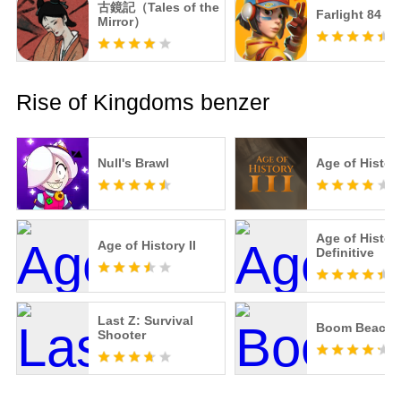
古鏡記（Tales of the
Farlight 84
Mirror）
Rise of Kingdoms benzer
Null's Brawl
Age of Histor
Age of History
Age of History II
Definitive
Last Z: Survival
Boom Beach
Shooter