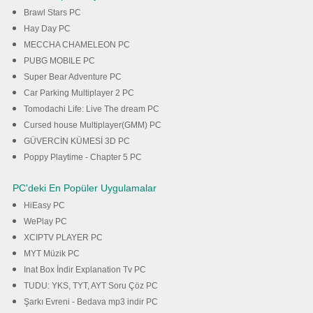
Brawl Stars PC
Hay Day PC
MECCHA CHAMELEON PC
PUBG MOBILE PC
Super Bear Adventure PC
Car Parking Multiplayer 2 PC
Tomodachi Life: Live The dream PC
Cursed house Multiplayer(GMM) PC
GÜVERCİN KÜMESİ 3D PC
Poppy Playtime - Chapter 5 PC
PC'deki En Popüler Uygulamalar
HiEasy PC
WePlay PC
XCIPTV PLAYER PC
MYT Müzik PC
Inat Box İndir Explanation Tv PC
TUDU: YKS, TYT, AYT Soru Çöz PC
Şarkı Evreni - Bedava mp3 indir PC