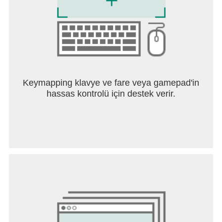
sağlanır. Bir düşman şehrine sahte saldırı başlatıp,
bir geçidi ele geçirmek için etrafından dolaşın ve
birlik ordunuzla buluşun. Yakındaki bir ormandan
kereste toplamaları için kıtalar gönderin ve yol
boyunca birkaç barbar klanını teker teker
vurmalarını sağlayın. Aynı zamanda kuvvetler
birden fazla komutan arasında ayrılabildiğinden,
aynı anda birden fazla eylemde bulunabilirsiniz.
Keymapping klavye ve fare veya gamepad'in
hassas kontrolü için destek verir.
Birlik Sistemi
Krallığı Fethedin
Sefer Modu
Sonsuz Yakınlaştırma--mobil ortamda daha önce
hiç görülmedi!
Casusluk yapılıyor
İspiyonculuk
Krallık İlerlemesi
Medeniyete Özgü Şehirler
Çarpıcı Grafikler
3 Boyutlu Karakter Modelleri