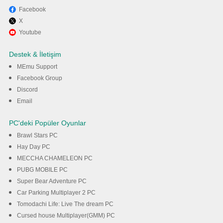
Facebook
X
PC’de MEmu ile Bike Life Moto
Youtube
Stunt Games oyunun keyfini
Destek & İletişim
çıkarın
MEmu Support
Facebook Group
Discord
İndir
Email
PC'deki Popüler Oyunlar
Brawl Stars PC
Hay Day PC
MECCHA CHAMELEON PC
PUBG MOBILE PC
Super Bear Adventure PC
Car Parking Multiplayer 2 PC
Tomodachi Life: Live The dream PC
Cursed house Multiplayer(GMM) PC