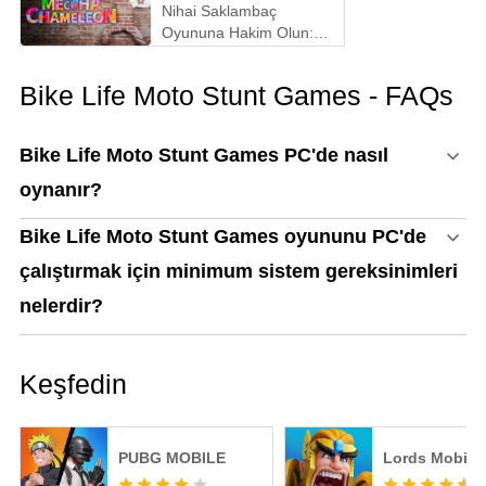
Nihai Saklambaç
Oyununa Hakim Olun:
MECCHA CHAMELEON'u
PC'de Oynamak İçin
Bike Life Moto Stunt Games - FAQs
Neden MEmu En İyi
Yoldur!
Bike Life Moto Stunt Games PC'de nasıl
oynanır?
Bike Life Moto Stunt Games oyununu PC'de
çalıştırmak için minimum sistem gereksinimleri
nelerdir?
Keşfedin
PUBG MOBILE
Lords Mobile