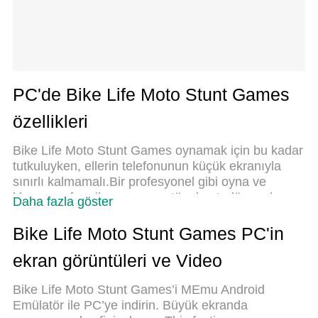
PC'de Bike Life Moto Stunt Games
özellikleri
Bike Life Moto Stunt Games oynamak için bu kadar
tutkuluyken, ellerin telefonunun küçük ekranıyla
sınırlı kalmamalı.Bir profesyonel gibi oyna ve
klavye ve fare ile oyununun tüm kontrolü sende
Daha fazla göster
olsun.MEmu sana beklediğin her şeyi
sunuyor.PC'de Bike Life Moto Stunt Games indir ve
Bike Life Moto Stunt Games PC'in
oyna. İstediğin kadar oyna, artık pil sınırlamaları,
ekran görüntüleri ve Video
mobil veri ve rahatsız edici çağrılar yok.Yepyeni
MEmu 9, PC'de Bike Life Moto Stunt Games
Bike Life Moto Stunt Games’i MEmu Android
oynamak için en iyi seçim. Uzmanlığımızla
Emülatör ile PC’ye indirin. Büyük ekranda
hazırlanan zarif ön ayar tuş eşleme sistemi Bike