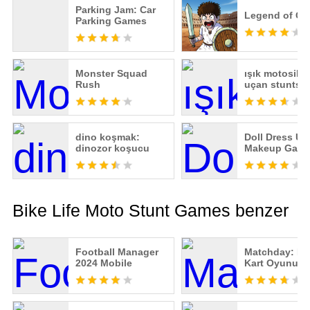
Parking Jam: Car
Legend of Gla
Parking Games
Monster Squad
ışık motosikle
Rush
uçan stunts
dino koşmak:
Doll Dress Up
dinozor koşucu
Makeup Gam
Bike Life Moto Stunt Games benzer
Football Manager
Matchday: Fu
2024 Mobile
Kart Oyunu