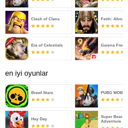
Clash of Clans
Fetih: Altın Ç
Era of Celestials
Garena Free F
en iyi oyunlar
Brawl Stars
PUBG MOBIL
Super Bear
Hay Day
Adventure