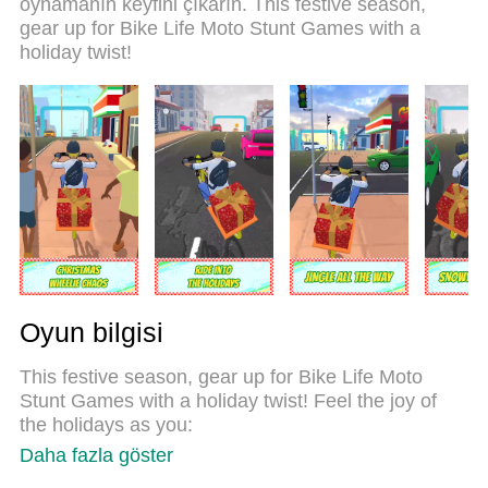
oynamanın keyfini çıkarın. This festive season,
Life Moto Stunt Games oyununu gerçek bir PC
gear up for Bike Life Moto Stunt Games with a
oyununa dönüştürüyor.MEmu çoklu örnek
holiday twist!
yöneticisi, aynı cihazda 2 veya daha fazla hesap
oynamayı mümkün kılıyor.Ve en önemlisi, özel
emülasyon motorumuz PC'nizin tüm potansiyelini
ortaya çıkarıyor, her şeyi sorunsuz hale getiriyor.
Oyun bilgisi
This festive season, gear up for Bike Life Moto
Stunt Games with a holiday twist! Feel the joy of
the holidays as you:
Daha fazla göster