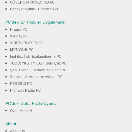
GÜVERCİN KÜMESİ 3D PC
Poppy Playtime - Chapter 5 PC
PC'deki En Popüler Uygulamalar
HiEasy PC
WePlay PC
XCIPTV PLAYER PC
MYT Müzik PC
Inat Box İndir Explanation Tv PC
TUDU: YKS, TYT, AYT Soru Çöz PC
Şarkı Evreni - Bedava mp3 indir PC
Seekee - AI Arama ve Asistan PC
PES 2013 PC
Highway Radar PC
PC'deki Daha Fazla Oyunlar
Oyun Merkezi
About
About Us