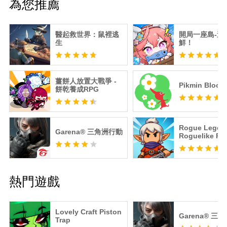
為您推薦
醫起救世界：鼠裡逃
開局一座島-送
生
鮮！
薑餅人放置大戰爭 -
Pikmin Bloom
餅乾養成RPG
Rogue Lege
Garena® 三角洲行動
Roguelike RP
熱門遊戲
Lovely Craft Piston
Garena® 三
Trap