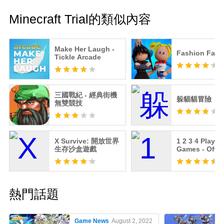
Minecraft Trial的類似內容
Make Her Laugh -
Fashion Fam
Tickle Arcade
三國戰紀 - 經典街機
躲貓貓冒險
無雙競技
X Survive: 開放世界
1 2 3 4 Player
生存沙盒遊戲
Games - Offli
熱門話題
Game News
August 2, 2022