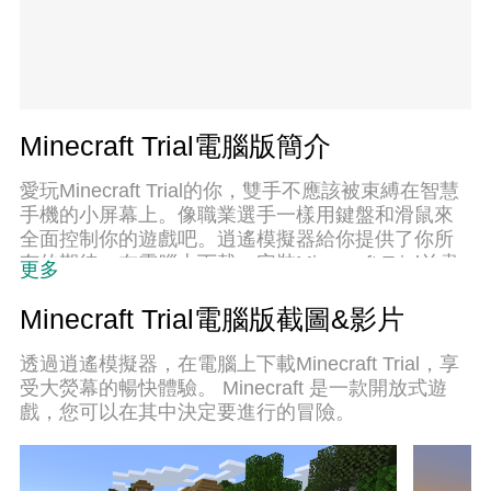
Minecraft Trial電腦版簡介
愛玩Minecraft Trial的你，雙手不應該被束縛在智慧
手機的小屏幕上。像職業選手一樣用鍵盤和滑鼠來
全面控制你的遊戲吧。逍遙模擬器給你提供了你所
有的期待。在電腦上下載、安裝Minecraft Trial並盡
更多
情遊玩。再也不用擔心剩餘電量、流量消耗和煩人
的來電。全新的逍遙模擬器9是你在電腦上遊玩
Minecraft Trial電腦版截圖&影片
Minecraft Trial的最佳選擇！我们用心準備，完美的
按鍵映射系統讓Minecraft Trial宛如電腦遊戲；我
透過逍遙模擬器，在電腦上下載Minecraft Trial，享
們，用嫻熟的技術編程，逍遙多開器讓所有遊戲開
受大熒幕的暢快體驗。 Minecraft 是一款開放式遊
好開滿；獨一無二的虛擬化引擎釋放你電腦的全部
戲，您可以在其中決定要進行的冒險。
潛力，一切都入絲般順滑。我們不僅在意你怎樣遊
玩，更在意如何讓你享受遊玩的樂趣！