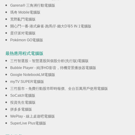
Garena® 三角洲行動電腦版
瑪奇 Mobile電腦版
荒野亂鬥電腦版
開心鬥一番-港式麻雀·跑馬仔·鋤大D等5 IN 1電腦版
蛋仔派对電腦版
Pokémon GO電腦版
最熱應用程式電腦版
三竹智選股－智慧選股與個股分析(先行版)電腦版
Bubble Player - 純淨HD影音，待機背景播放器電腦版
Google NotebookLM電腦版
myTV SUPER電腦版
三竹股市－免費行動股市即時報價、全台百萬用戶使用電腦版
SoCatch電腦版
投資先生電腦版
拼多多電腦版
WePlay - 線上桌遊吧電腦版
SuperLive Plus電腦版