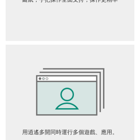
用逍遙多開同時運行多個遊戲、應用。