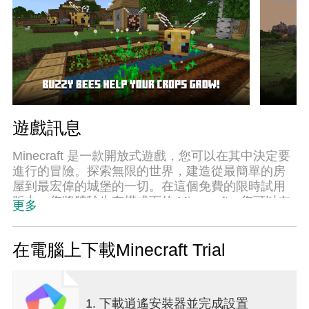
遊戲訊息
Minecraft 是一款開放式遊戲，您可以在其中決定要
進行的冒險。探索無限的世界，建造從最簡單的房
屋到最宏偉的城堡的一切。在這個免費的限時試用
版中，您將體驗生存模式下的 Minecraft，您可以在
更多
其中製作武器和盔甲來抵禦危險的生物。創造、探
索和生存！
在電腦上下載Minecraft Trial
要享受完整的 Minecraft 體驗（包括創意模式、多人
遊戲等），請在試用期間或試用後隨時購買遊戲。 *
1. 下載逍遙安裝器並完成設置
漏洞：https://bugs.mojang.com