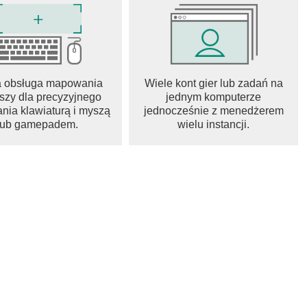
a obsługa mapowania
Wiele kont gier lub zadań na
szy dla precyzyjnego
jednym komputerze
nia klawiaturą i myszą
jednocześnie z menedżerem
lub gamepadem.
wielu instancji.