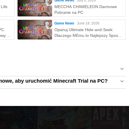
Game News
July 6, 2026
Life
MECCHA CHAMELEON Darmowe
Pobranie na PC
Game News
June 18, 2026
PC:
Opanuj Ultimate Hide-and-Seek:
owy z
Dlaczego MEmu to Najlepszy Sposób
na Grę w MECCHA CHAMELEON na
PC!
owe, aby uruchomić Minecraft Trial na PC?