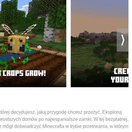
której decydujesz, jaką przygodę chcesz przeżyć. Eksploruj
prostszych domów po najwspanialsze zamki. W tej bezpłatnej,
 mógł doświadczyć Minecrafta w trybie przetrwania, w którym