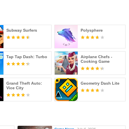
Subway Surfers
Polysphere
Tap Tap Dash: Turbo
Airplane Chefs -
Cooking Game
Grand Theft Auto:
Geometry Dash Lite
Vice City