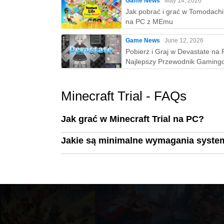
Game News
May 14, 2026
Jak pobrać i grać w Tomodachi 
na PC z MEmu
Game News
June 12, 2026
Pobierz i Graj w Devastate na 
Najlepszy Przewodnik Gaming
MEmu Play
Minecraft Trial - FAQs
Jak grać w Minecraft Trial na PC?
Jakie są minimalne wymagania system