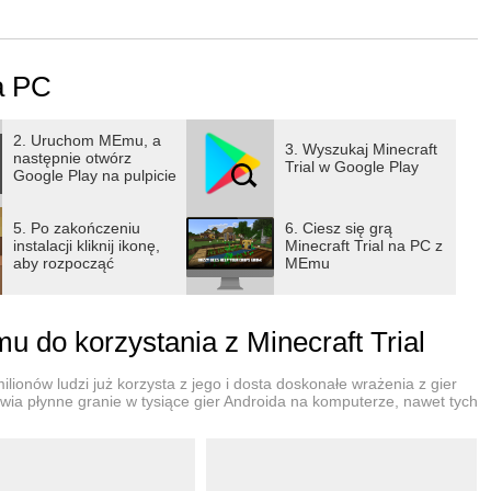
eczne moby. Twórz, eksploruj i przetrwaj!
 trybem kreatywnym, trybem wieloosobowym i wieloma innymi
na PC
b po zakończeniu okresu próbnego.*
2. Uruchom MEmu, a
3. Wyszukaj Minecraft
następnie otwórz
Trial w Google Play
Google Play na pulpicie
5. Po zakończeniu
6. Ciesz się grą
.net/
instalacji kliknij ikonę,
Minecraft Trial na PC z
aby rozpocząć
MEmu
m urządzeniu. Światy próbne nie są przenoszone do pełnej
 do korzystania z Minecraft Trial
lionów ludzi już korzysta z jego i dosta doskonałe wrażenia z gier
wia płynne granie w tysiące gier Androida na komputerze, nawet tych