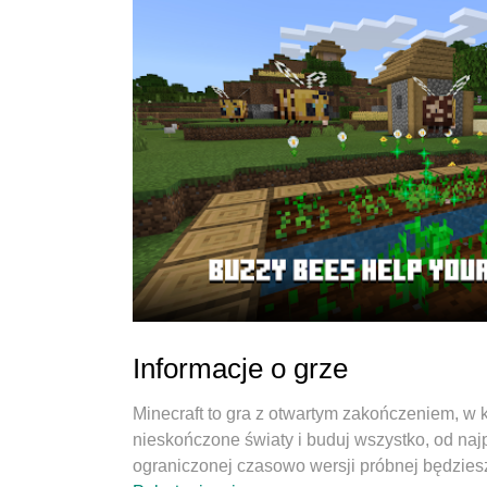
Informacje o grze
Minecraft to gra z otwartym zakończeniem, w 
nieskończone światy i buduj wszystko, od naj
ograniczonej czasowo wersji próbnej będziesz