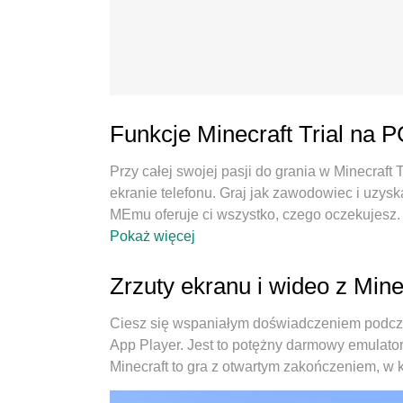
Funkcje Minecraft Trial na 
Przy całej swojej pasji do grania w Minecraft
ekranie telefonu. Graj jak zawodowiec i uzysk
MEmu oferuje ci wszystko, czego oczekujesz. Po
chcesz, bez ograniczeń baterii, danych komó
Pokaż więcej
najlepszy wybór do grania w Minecraft Trial 
wstępnie ustawiony system mapowania klawiszy
Zrzuty ekranu i wideo z Mine
Zakodowany naszą absorpcją, menedżer wielu 
samym urządzeniu. A co najważniejsze, nasz 
Ciesz się wspaniałym doświadczeniem podcza
sprawić, że wszystko będzie płynne. Dbamy nie 
App Player. Jest to potężny darmowy emulator
radości z grania.
Minecraft to gra z otwartym zakończeniem, w 