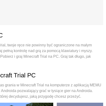
PC
 Trial, twoje ręce nie powinny być ograniczone na małym
aj pełną kontrolę nad grą za pomocą klawiatury i myszy.
bierz i graj Minecraft Trial na PC. Graj tak długo, jak
rkowych i niepokojących połączeń. Zupełnie nowy MEmu 9 to
na PC. Przygotowany dzięki naszej wiedzy, znakomity,
 sprawia, że Minecraft Trial jest prawdziwą grą na PC.
craft Trial PC
instancji umożliwia granie na 2 lub więcej kontach na tym
emulator może uwolnić pełny potencjał twojego komputera,
s grania w Minecraft Trial na komputerze z aplikacją MEMU
tylko o to, jak grasz, ale także o cały proces czerpania
 Androida pozwalający grać w tysiące gier na Androida.
której decydujesz, jaką przygodę chcesz przeżyć.