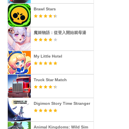
Brawl Stars
魔姬物語：從登入開始就母湯
My Little Hotel
Truck Star Match
Digimon Story Time Stranger
Animal Kingdoms: Wild Sim