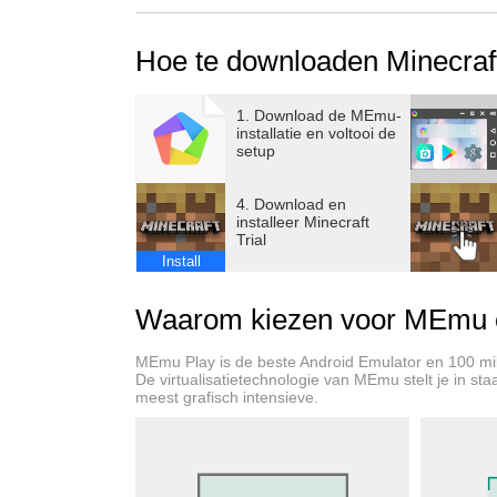
Om van de volledige Minecraft-ervaring te gen
Hoe te downloaden Minecraft
je de game op elk moment tijdens of na je pro
BUGS: https://bugs.mojang.com
1. Download de MEmu-
installatie en voltooi de
setup
ONDERSTEUNING: https://www.minecraft.net
4. Download en
MEER INFORMATIE: https://www.minecraft.ne
installeer Minecraft
Trial
Install
*Als de game beschikbaar is voor aankoop op
het volledige spel.
Waarom kiezen voor MEmu om
MEmu Play is de beste Android Emulator en 100 mi
De virtualisatietechnologie van MEmu stelt je in st
meest grafisch intensieve.