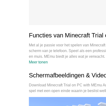
Functies van Minecraft Trial
Met al je passie voor het spelen van Minecraft
scherm van je telefoon. Speel als een professi
en muis. MEmu biedt je alles wat je verwacht.
je wilt, geen beperkingen meer van batterij,
Meer tonen
is de beste keuze om Minecraft Trial op PC te
uitmuntende vooraf ingestelde keymapping sys
Schermafbeeldingen & Video 
instance manager maakt het spelen van 2 of m
belangrijkste, onze exclusieve emulatie-engin
Download Minecraft Trial on PC with MEmu And
alles soepel verloopt.
spel met een open einde waarin je beslist wel