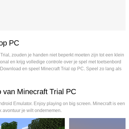
 op PC
 Trial, zouden je handen niet beperkt moeten zijn tot een klein
onal en krijg volledige controle over je spel met toetsenbord
 Download en speel Minecraft Trial op PC. Speel zo lang als
 mobiele data en storende oproepen. De gloednieuwe MEmu 9
 spelen. Voorbereid met onze expertise, maakt het
teem van Minecraft Trial een echt PC-spel. MEmu multi-
van Minecraft Trial PC
eer accounts op hetzelfde apparaat mogelijk. En het
e kan het volledige potentieel van je PC benutten, waardoor
roid Emulator. Enjoy playing on big screen. Minecraft is een
k avontuur je wilt ondernemen.