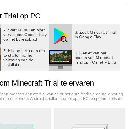
ieten, inclusief de creatieve modus, multiplayer en meer, koop
 Trial op PC
efperiode.*
2. Start MEmu en open
3. Zoek Minecraft Trial
vervolgens Google Play
in Google Play
op het bureaublad
/help
5. Klik op het icoon om
6. Geniet van het
te starten na het
t/
spelen van Minecraft
voltooien van de
Trial op PC met MEmu
installatie
 je apparaat. Proefwerelden worden niet overgedragen naar
 Minecraft Trial te ervaren
ljoen mensen genieten al van de superieure Android-game-ervaring.
aat om duizenden Android-spellen soepel op je PC te spelen, zelfs de