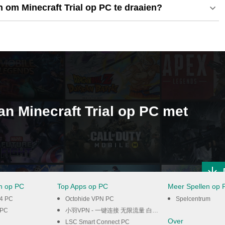
 om Minecraft Trial op PC te draaien?
an Minecraft Trial op PC met
en op PC
Top Apps op PC
Meer Spellen op 
24 PC
Octohide VPN PC
Spelcentrum
 PC
小羽VPN - 一键连接 无限流量 白嫖VPN PC
Over
LSC Smart Connect PC