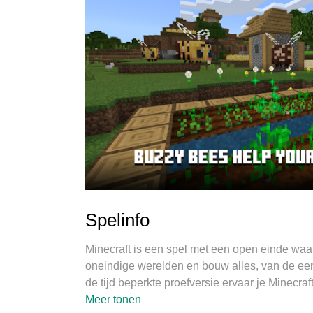
Spelinfo
Minecraft is een spel met een open einde waar
oneindige werelden en bouw alles, van de eenvo
de tijd beperkte proefversie ervaar je Minecr
maakt om gevaarlijke mobs af te weren. Creëer
Meer tonen