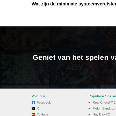
Wat zijn de minimale systeemvereisten
Geniet van het spelen v
Volg ons
Populaire Spell
Facebook
Real Cricket™ 
X
Melon Sandbox
Youtube
Hay Day PC